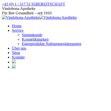
Zum
+43 (0) 1 / 317 51 91
BEREITSCHAFT
Inhalt
Facebook
Instagram
Vindobona Apotheke
springen
page
page
Für Ihre Gesundheit – seit 1910
opens
opens
in
in
Home
new
new
Service
window
window
Stammkunde
Kosmetikmarken
Eigenprodukte Nahrungsergänzungen
Über uns
Shop
Kontakt