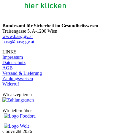
Bundesamt für Sicherheit im Gesundheitswesen
Traisengasse 5, A-1200 Wien
www.basg.gv.at
basg@basg.gv.at
LINKS
Impressum
Datenschutz
AGB
Versand & Lieferung
Zahlungsweisen
Widerruf
Wir akzeptieren
Wir liefern über
Copyright
2026