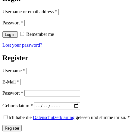
Username or email address
*
Passwort
*
Remember me
Log in
Lost your password?
Register
Username
*
E-Mail
*
Passwort
*
Geburtsdatum
*
Ich habe die
Datenschutzerklärung
gelesen und stimme ihr zu.
*
Register