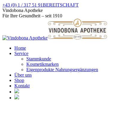
Zum
+43 (0) 1 / 317 51 91
BEREITSCHAFT
Inhalt
Facebook
Instagram
Vindobona Apotheke
springen
page
page
Für Ihre Gesundheit – seit 1910
opens
opens
in
in
new
new
window
window
Home
Service
Stammkunde
Kosmetikmarken
Eigenprodukte Nahrungsergänzungen
Über uns
Shop
Kontakt