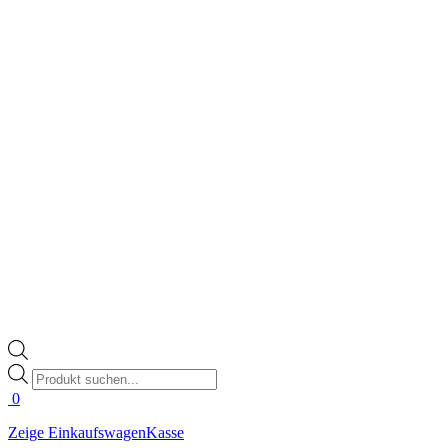
Products
search
0
Zeige Einkaufswagen
Kasse