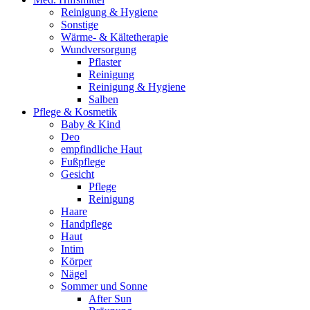
Reinigung & Hygiene
Sonstige
Wärme- & Kältetherapie
Wundversorgung
Pflaster
Reinigung
Reinigung & Hygiene
Salben
Pflege & Kosmetik
Baby & Kind
Deo
empfindliche Haut
Fußpflege
Gesicht
Pflege
Reinigung
Haare
Handpflege
Haut
Intim
Körper
Nägel
Sommer und Sonne
After Sun