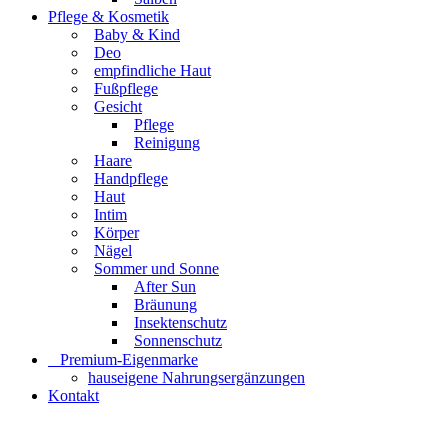
Pflege & Kosmetik
Baby & Kind
Deo
empfindliche Haut
Fußpflege
Gesicht
Pflege
Reinigung
Haare
Handpflege
Haut
Intim
Körper
Nägel
Sommer und Sonne
After Sun
Bräunung
Insektenschutz
Sonnenschutz
⠀​Premium-Eigenmarke
hauseigene Nahrungsergänzungen
Kontakt