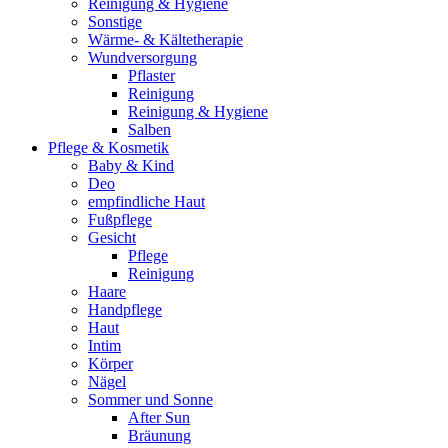
Reinigung & Hygiene
Sonstige
Wärme- & Kältetherapie
Wundversorgung
Pflaster
Reinigung
Reinigung & Hygiene
Salben
Pflege & Kosmetik
Baby & Kind
Deo
empfindliche Haut
Fußpflege
Gesicht
Pflege
Reinigung
Haare
Handpflege
Haut
Intim
Körper
Nägel
Sommer und Sonne
After Sun
Bräunung