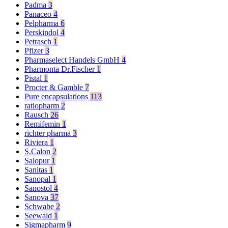
Padma
3
Panaceo
4
Pelpharma
6
Perskindol
4
Petrasch
1
Pfizer
3
Pharmaselect Handels GmbH
4
Pharmonta Dr.Fischer
1
Pistal
1
Procter & Gamble
7
Pure encapsulations
113
ratiopharm
2
Rausch
26
Remifemin
1
richter pharma
3
Riviera
1
S.Calon
2
Salopur
1
Sanitas
1
Sanopal
1
Sanostol
4
Sanova
37
Schwabe
2
Seewald
1
Sigmapharm
9