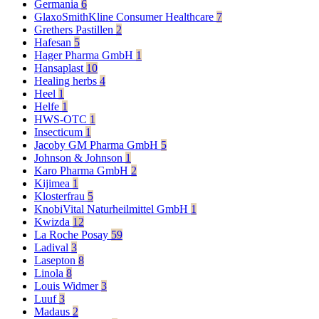
Germania
6
GlaxoSmithKline Consumer Healthcare
7
Grethers Pastillen
2
Hafesan
5
Hager Pharma GmbH
1
Hansaplast
10
Healing herbs
4
Heel
1
Helfe
1
HWS-OTC
1
Insecticum
1
Jacoby GM Pharma GmbH
5
Johnson & Johnson
1
Karo Pharma GmbH
2
Kijimea
1
Klosterfrau
5
KnobiVital Naturheilmittel GmbH
1
Kwizda
12
La Roche Posay
59
Ladival
3
Lasepton
8
Linola
8
Louis Widmer
3
Luuf
3
Madaus
2