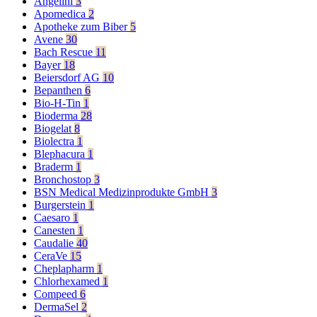
Angelini
3
Apomedica
2
Apotheke zum Biber
5
Avene
30
Bach Rescue
11
Bayer
18
Beiersdorf AG
10
Bepanthen
6
Bio-H-Tin
1
Bioderma
28
Biogelat
8
Biolectra
1
Blephacura
1
Braderm
1
Bronchostop
3
BSN Medical Medizinprodukte GmbH
3
Burgerstein
1
Caesaro
1
Canesten
1
Caudalie
40
CeraVe
15
Cheplapharm
1
Chlorhexamed
1
Compeed
6
DermaSel
2