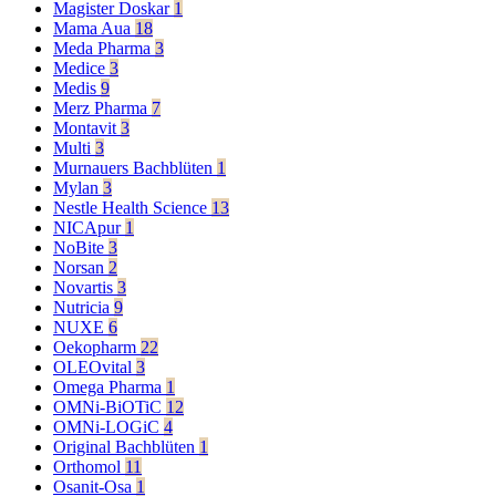
Magister Doskar
1
Mama Aua
18
Meda Pharma
3
Medice
3
Medis
9
Merz Pharma
7
Montavit
3
Multi
3
Murnauers Bachblüten
1
Mylan
3
Nestle Health Science
13
NICApur
1
NoBite
3
Norsan
2
Novartis
3
Nutricia
9
NUXE
6
Oekopharm
22
OLEOvital
3
Omega Pharma
1
OMNi-BiOTiC
12
OMNi-LOGiC
4
Original Bachblüten
1
Orthomol
11
Osanit-Osa
1