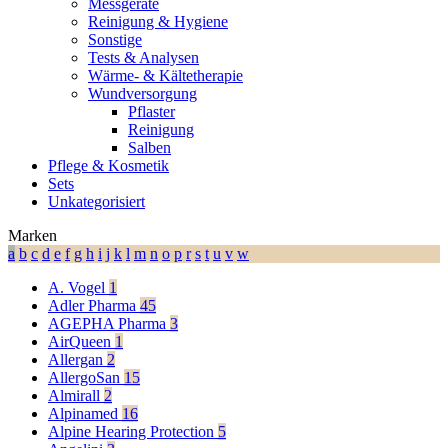
Messgeräte
Reinigung & Hygiene
Sonstige
Tests & Analysen
Wärme- & Kältetherapie
Wundversorgung
Pflaster
Reinigung
Salben
Pflege & Kosmetik
Sets
Unkategorisiert
Marken
a
b
c
d
e
f
g
h
i
j
k
l
m
n
o
p
r
s
t
u
v
w
A. Vogel
1
Adler Pharma
45
AGEPHA Pharma
3
AirQueen
1
Allergan
2
AllergoSan
15
Almirall
2
Alpinamed
16
Alpine Hearing Protection
5