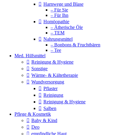
Harnwege und Blase
– Für Sie
– Für Ihn
Homöopathie
– Ätherische Öle
– TEM
Nahrungsmittel
– Bonbons & Fruchtbären
– Tee
Med. Hilfsmittel
Reinigung & Hygiene
Sonstige
Wärme- & Kältetherapie
Wundversorgung
Pflaster
Reinigung
Reinigung & Hygiene
Salben
Pflege & Kosmetik
Baby & Kind
Deo
empfindliche Haut