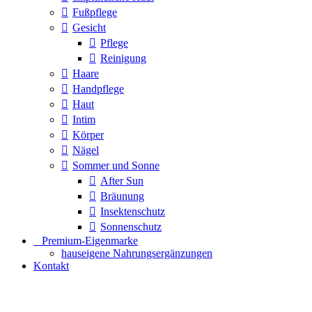
Fußpflege
Gesicht
Pflege
Reinigung
Haare
Handpflege
Haut
Intim
Körper
Nägel
Sommer und Sonne
After Sun
Bräunung
Insektenschutz
Sonnenschutz
⠀​Premium-Eigenmarke
hauseigene Nahrungsergänzungen
Kontakt