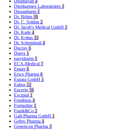
Deumavan
4
Diepharmex Laboratoires
3
Diosapharm
1
Dr. Böhm
39
Dr. C. Soldan
2
Dr. Jacob's Medical GmbH
1
Dr. Kade
4
Dr. Kottas
33
Dr. Schmidgall
4
Ducray
6
Durex
1
easypharm
5
ECA-Medical
7
Emser
6
Erwo Pharma
6
Espara GmbH
1
Eubos
12
Eucerin
56
Excipial
1
Femibion
4
Formoline
1
Frank&Co
2
Gall-Pharma GmbH
1
Gebro Pharma
4
Genericon Pharma
3