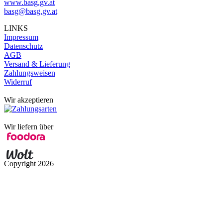
www.basg.gv.at
basg@basg.gv.at
LINKS
Impressum
Datenschutz
AGB
Versand & Lieferung
Zahlungsweisen
Widerruf
Wir akzeptieren
Wir liefern über
Copyright
2026