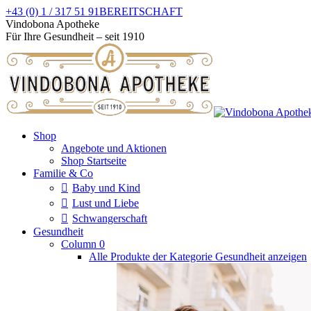
Zum
+43 (0) 1 / 317 51 91
BEREITSCHAFT
Inhalt
Facebook
Instagram
Vindobona Apotheke
springen
page
page
Für Ihre Gesundheit – seit 1910
opens
opens
in
in
new
new
window
window
Shop
Angebote und Aktionen
Shop Startseite
Familie & Co
Baby und Kind
Lust und Liebe
Schwangerschaft
Gesundheit
Column 0
Alle Produkte der Kategorie Gesundheit anzeigen