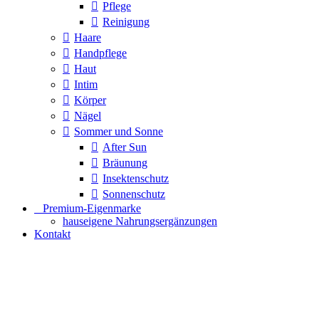
Pflege
Reinigung
Haare
Handpflege
Haut
Intim
Körper
Nägel
Sommer und Sonne
After Sun
Bräunung
Insektenschutz
Sonnenschutz
⠀​Premium-Eigenmarke
hauseigene Nahrungsergänzungen
Kontakt