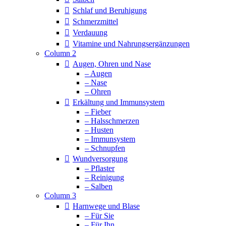
Schlaf und Beruhigung
Schmerzmittel
Verdauung
Vitamine und Nahrungsergänzungen
Column 2
Augen, Ohren und Nase
– Augen
– Nase
– Ohren
Erkältung und Immunsystem
– Fieber
– Halsschmerzen
– Husten
– Immunsystem
– Schnupfen
Wundversorgung
– Pflaster
– Reinigung
– Salben
Column 3
Harnwege und Blase
– Für Sie
– Für Ihn