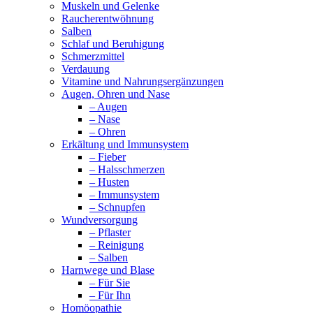
Muskeln und Gelenke
Raucherentwöhnung
Salben
Schlaf und Beruhigung
Schmerzmittel
Verdauung
Vitamine und Nahrungsergänzungen
Augen, Ohren und Nase
– Augen
– Nase
– Ohren
Erkältung und Immunsystem
– Fieber
– Halsschmerzen
– Husten
– Immunsystem
– Schnupfen
Wundversorgung
– Pflaster
– Reinigung
– Salben
Harnwege und Blase
– Für Sie
– Für Ihn
Homöopathie