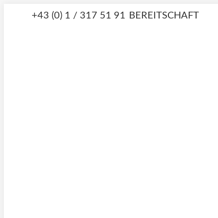
Zum
+43 (0) 1 / 317 51 91
BEREITSCHAFT
Inhalt
springen
Facebook
Instagram
page
page
opens
opens
in
in
new
new
window
window