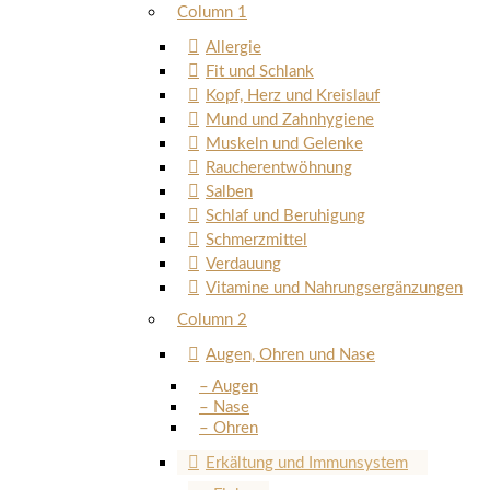
Column 1
Allergie
Fit und Schlank
Kopf, Herz und Kreislauf
Mund und Zahnhygiene
Muskeln und Gelenke
Raucherentwöhnung
Salben
Schlaf und Beruhigung
Schmerzmittel
Verdauung
Vitamine und Nahrungsergänzungen
Column 2
Augen, Ohren und Nase
– Augen
– Nase
– Ohren
Erkältung und Immunsystem