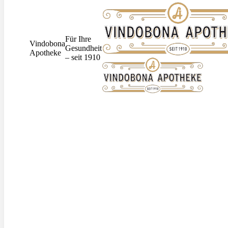
Für Ihre
Vindobona
Gesundheit
Apotheke
– seit 1910