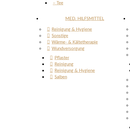
– Tee
MED. HILFSMITTEL
Reinigung & Hygiene
Sonstige
Wärme- & Kältetherapie
Wundversorgung
Pflaster
Reinigung
Reinigung & Hygiene
Salben