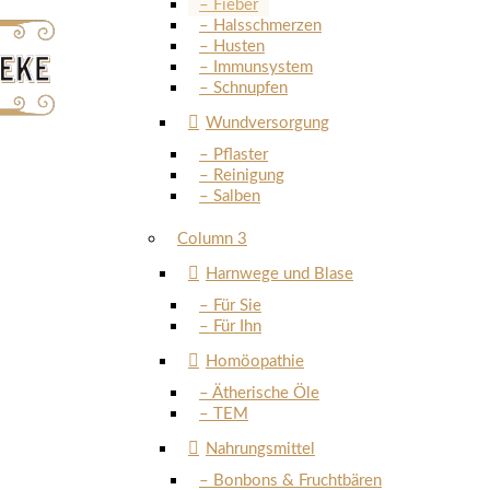
– Fieber
– Halsschmerzen
– Husten
– Immunsystem
– Schnupfen
Wundversorgung
– Pflaster
– Reinigung
– Salben
Column 3
Harnwege und Blase
– Für Sie
– Für Ihn
Homöopathie
– Ätherische Öle
– TEM
Nahrungsmittel
– Bonbons & Fruchtbären