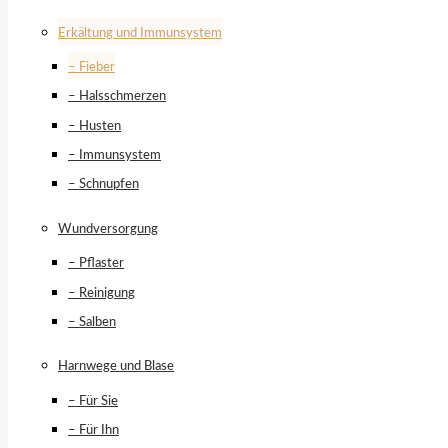
Erkältung und Immunsystem
– Fieber
– Halsschmerzen
– Husten
– Immunsystem
– Schnupfen
Wundversorgung
– Pflaster
– Reinigung
– Salben
Harnwege und Blase
– Für Sie
– Für Ihn