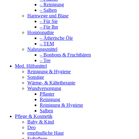
– Reinigung
– Salben
Harnwege und Blase
– Für Sie
– Für Ihn
Homöopathie
– Ätherische Öle
– TEM
Nahrungsmittel
– Bonbons & Fruchtbären
– Tee
Med. Hilfsmittel
Reinigung & Hygiene
Sonstige
Wärme- & Kältetherapie
Wundversorgung
Pflaster
Reinigung
Reinigung & Hygiene
Salben
Pflege & Kosmetik
Baby & Kind
Deo
empfindliche Haut
Fußpflege