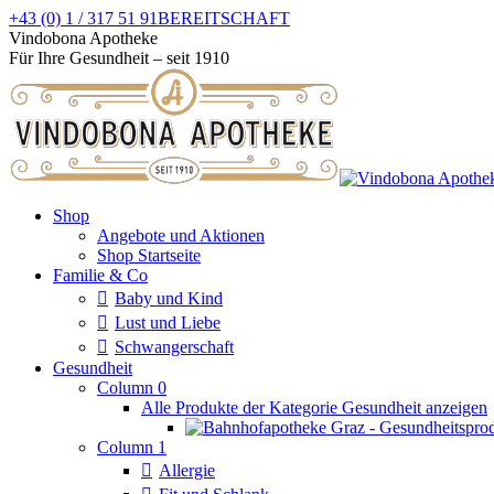
Zum
+43 (0) 1 / 317 51 91
BEREITSCHAFT
Inhalt
Facebook
Instagram
Vindobona Apotheke
springen
page
page
Für Ihre Gesundheit – seit 1910
opens
opens
in
in
new
new
window
window
Shop
Angebote und Aktionen
Shop Startseite
Familie & Co
Baby und Kind
Lust und Liebe
Schwangerschaft
Gesundheit
Column 0
Alle Produkte der Kategorie Gesundheit anzeigen
Column 1
Allergie