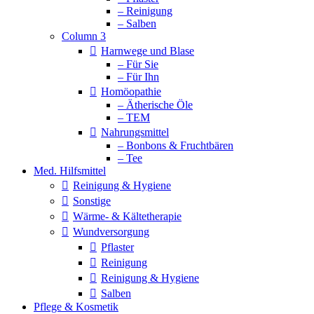
– Reinigung
– Salben
Column 3
Harnwege und Blase
– Für Sie
– Für Ihn
Homöopathie
– Ätherische Öle
– TEM
Nahrungsmittel
– Bonbons & Fruchtbären
– Tee
Med. Hilfsmittel
Reinigung & Hygiene
Sonstige
Wärme- & Kältetherapie
Wundversorgung
Pflaster
Reinigung
Reinigung & Hygiene
Salben
Pflege & Kosmetik