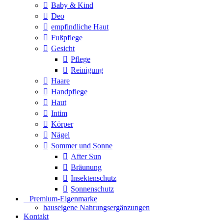
Baby & Kind
Deo
empfindliche Haut
Fußpflege
Gesicht
Pflege
Reinigung
Haare
Handpflege
Haut
Intim
Körper
Nägel
Sommer und Sonne
After Sun
Bräunung
Insektenschutz
Sonnenschutz
⠀​Premium-Eigenmarke
hauseigene Nahrungsergänzungen
Kontakt