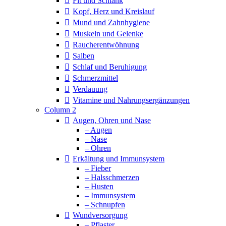
Fit und Schlank
Kopf, Herz und Kreislauf
Mund und Zahnhygiene
Muskeln und Gelenke
Raucherentwöhnung
Salben
Schlaf und Beruhigung
Schmerzmittel
Verdauung
Vitamine und Nahrungsergänzungen
Column 2
Augen, Ohren und Nase
– Augen
– Nase
– Ohren
Erkältung und Immunsystem
– Fieber
– Halsschmerzen
– Husten
– Immunsystem
– Schnupfen
Wundversorgung
– Pflaster