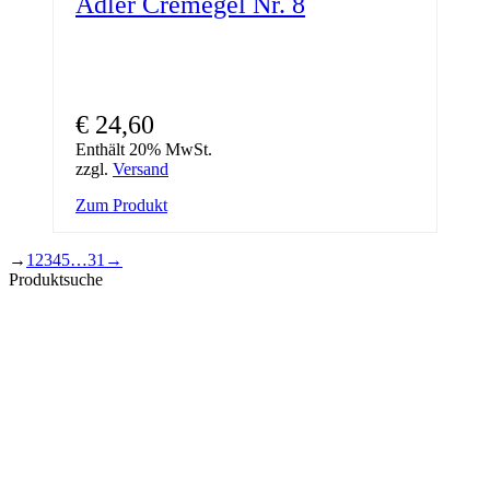
Adler Cremegel Nr. 8
€
24,60
Enthält 20% MwSt.
zzgl.
Versand
Zum Produkt
→
1
2
3
4
5
…
31
→
Produktsuche