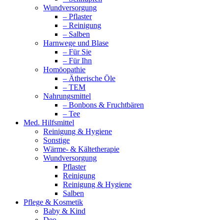
Wundversorgung
– Pflaster
– Reinigung
– Salben
Harnwege und Blase
– Für Sie
– Für Ihn
Homöopathie
– Ätherische Öle
– TEM
Nahrungsmittel
– Bonbons & Fruchtbären
– Tee
Med. Hilfsmittel
Reinigung & Hygiene
Sonstige
Wärme- & Kältetherapie
Wundversorgung
Pflaster
Reinigung
Reinigung & Hygiene
Salben
Pflege & Kosmetik
Baby & Kind
Deo