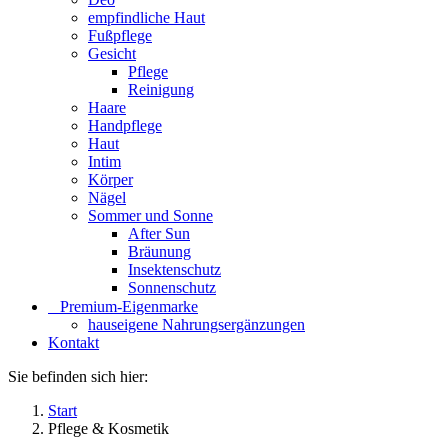
empfindliche Haut
Fußpflege
Gesicht
Pflege
Reinigung
Haare
Handpflege
Haut
Intim
Körper
Nägel
Sommer und Sonne
After Sun
Bräunung
Insektenschutz
Sonnenschutz
⠀​Premium-Eigenmarke
hauseigene Nahrungsergänzungen
Kontakt
Sie befinden sich hier:
Start
Pflege & Kosmetik