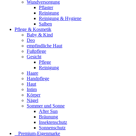
Wundversorgung
Pflaster
Reinigung
Reinigung & Hygiene
Salben
Pflege & Kosmetik
Baby & Kind
Deo
empfindliche Haut
Fußpflege
Gesicht
Pflege
Reinigung
Haare
Handpflege
Haut
Intim
Körper
Nägel
Sommer und Sonne
After Sun
Bräunung
Insektenschutz
Sonnenschutz
⠀​Premium-Eigenmarke