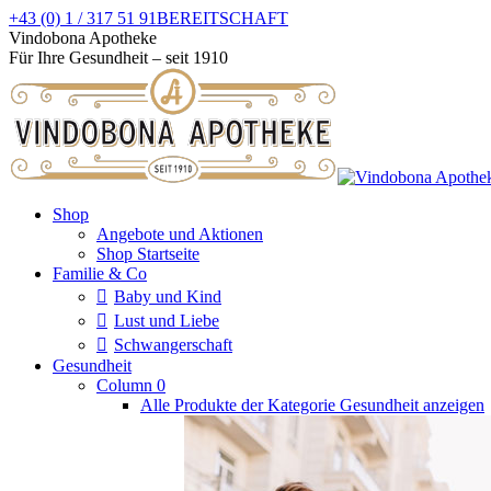
Zum
+43 (0) 1 / 317 51 91
BEREITSCHAFT
Inhalt
Facebook
Instagram
Vindobona Apotheke
springen
page
page
Für Ihre Gesundheit – seit 1910
opens
opens
in
in
new
new
window
window
Shop
Angebote und Aktionen
Shop Startseite
Familie & Co
Baby und Kind
Lust und Liebe
Schwangerschaft
Gesundheit
Column 0
Alle Produkte der Kategorie Gesundheit anzeigen