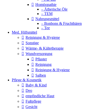
Homöopathie
– Ätherische Öle
– TEM
Nahrungsmittel
– Bonbons & Fruchtbären
– Tee
Med. Hilfsmittel
Reinigung & Hygiene
Sonstige
Wärme- & Kältetherapie
Wundversorgung
Pflaster
Reinigung
Reinigung & Hygiene
Salben
Pflege & Kosmetik
Baby & Kind
Deo
empfindliche Haut
Fußpflege
Gesicht