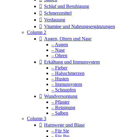
Schlaf und Beruhigung
Schmerzmittel
Verdauung
Vitamine und Nahrungsergänzungen
Column 2
Augen, Ohren und Nase
– Augen
– Nase
– Ohren
Erkältung und Immunsystem
– Fieber
– Halsschmerzen
– Husten
– Immunsystem
– Schnupfen
Wundversorgung
– Pflaster
– Reinigung
– Salben
Column 3
Harnwege und Blase
– Für Sie
– Für Ihn