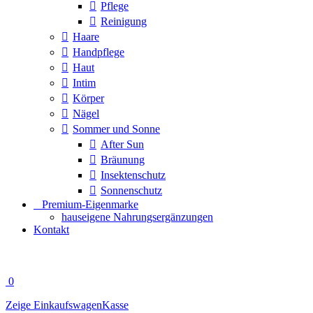
Pflege
Reinigung
Haare
Handpflege
Haut
Intim
Körper
Nägel
Sommer und Sonne
After Sun
Bräunung
Insektenschutz
Sonnenschutz
⠀​Premium-Eigenmarke
hauseigene Nahrungsergänzungen
Kontakt
0
Zeige Einkaufswagen
Kasse