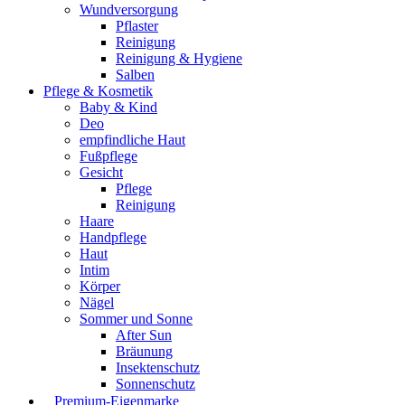
Wundversorgung
Pflaster
Reinigung
Reinigung & Hygiene
Salben
Pflege & Kosmetik
Baby & Kind
Deo
empfindliche Haut
Fußpflege
Gesicht
Pflege
Reinigung
Haare
Handpflege
Haut
Intim
Körper
Nägel
Sommer und Sonne
After Sun
Bräunung
Insektenschutz
Sonnenschutz
⠀​Premium-Eigenmarke