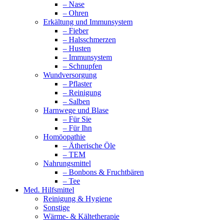
– Nase
– Ohren
Erkältung und Immunsystem
– Fieber
– Halsschmerzen
– Husten
– Immunsystem
– Schnupfen
Wundversorgung
– Pflaster
– Reinigung
– Salben
Harnwege und Blase
– Für Sie
– Für Ihn
Homöopathie
– Ätherische Öle
– TEM
Nahrungsmittel
– Bonbons & Fruchtbären
– Tee
Med. Hilfsmittel
Reinigung & Hygiene
Sonstige
Wärme- & Kältetherapie