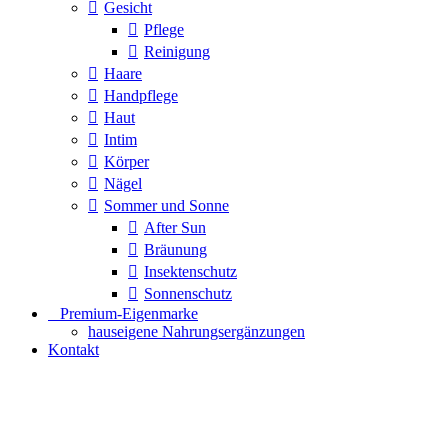
Gesicht
Pflege
Reinigung
Haare
Handpflege
Haut
Intim
Körper
Nägel
Sommer und Sonne
After Sun
Bräunung
Insektenschutz
Sonnenschutz
⠀​Premium-Eigenmarke
hauseigene Nahrungsergänzungen
Kontakt