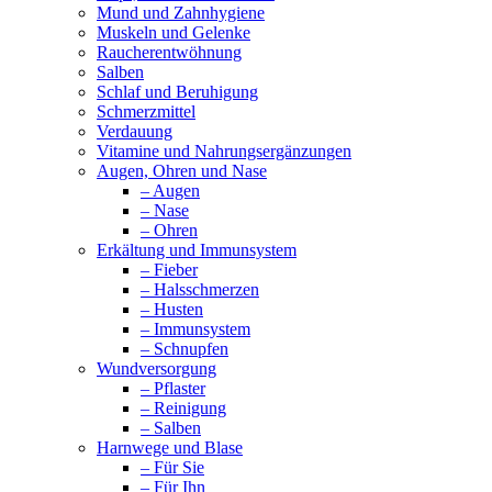
Mund und Zahnhygiene
Muskeln und Gelenke
Raucherentwöhnung
Salben
Schlaf und Beruhigung
Schmerzmittel
Verdauung
Vitamine und Nahrungsergänzungen
Augen, Ohren und Nase
– Augen
– Nase
– Ohren
Erkältung und Immunsystem
– Fieber
– Halsschmerzen
– Husten
– Immunsystem
– Schnupfen
Wundversorgung
– Pflaster
– Reinigung
– Salben
Harnwege und Blase
– Für Sie
– Für Ihn