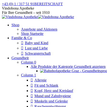
Zum
+43 (0) 1 / 317 51 91
BEREITSCHAFT
Inhalt
Facebook
Instagram
Vindobona Apotheke
springen
page
page
Für Ihre Gesundheit – seit 1910
opens
opens
in
in
Shop
new
new
Angebote und Aktionen
window
window
Shop Startseite
Familie & Co
Baby und Kind
Lust und Liebe
Schwangerschaft
Gesundheit
Column 0
Alle Produkte der Kategorie Gesundheit anzeigen
Column 1
Allergie
Fit und Schlank
Kopf, Herz und Kreislauf
Mund und Zahnhygiene
Muskeln und Gelenke
Raucherentwöhnung