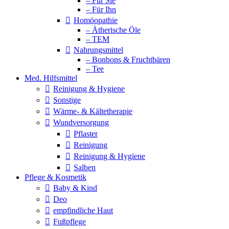
– Für Sie
– Für Ihn
Homöopathie
– Ätherische Öle
– TEM
Nahrungsmittel
– Bonbons & Fruchtbären
– Tee
Med. Hilfsmittel
Reinigung & Hygiene
Sonstige
Wärme- & Kältetherapie
Wundversorgung
Pflaster
Reinigung
Reinigung & Hygiene
Salben
Pflege & Kosmetik
Baby & Kind
Deo
empfindliche Haut
Fußpflege