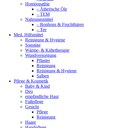
Homöopathie
– Ätherische Öle
– TEM
Nahrungsmittel
– Bonbons & Fruchtbären
– Tee
Med. Hilfsmittel
Reinigung & Hygiene
Sonstige
Wärme- & Kältetherapie
Wundversorgung
Pflaster
Reinigung
Reinigung & Hygiene
Salben
Pflege & Kosmetik
Baby & Kind
Deo
empfindliche Haut
Fußpflege
Gesicht
Pflege
Reinigung
Haare
Handpflege