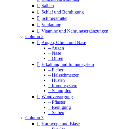
Salben
Schlaf und Beruhigung
Schmerzmittel
Verdauung
Vitamine und Nahrungsergänzungen
Column 2
Augen, Ohren und Nase
– Augen
– Nase
– Ohren
Erkältung und Immunsystem
– Fieber
– Halsschmerzen
– Husten
– Immunsystem
– Schnupfen
Wundversorgung
– Pflaster
– Reinigung
– Salben
Column 3
Harnwege und Blase