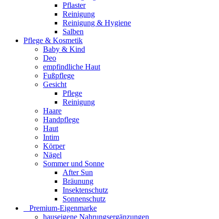
Pflaster
Reinigung
Reinigung & Hygiene
Salben
Pflege & Kosmetik
Baby & Kind
Deo
empfindliche Haut
Fußpflege
Gesicht
Pflege
Reinigung
Haare
Handpflege
Haut
Intim
Körper
Nägel
Sommer und Sonne
After Sun
Bräunung
Insektenschutz
Sonnenschutz
⠀​Premium-Eigenmarke
hauseigene Nahrungsergänzungen