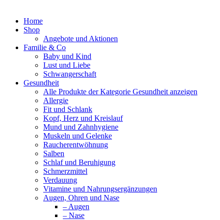
Zum
Inhalt
Home
springen
Shop
Angebote und Aktionen
Familie & Co
Baby und Kind
Lust und Liebe
Schwangerschaft
Gesundheit
Alle Produkte der Kategorie Gesundheit anzeigen
Allergie
Fit und Schlank
Kopf, Herz und Kreislauf
Mund und Zahnhygiene
Muskeln und Gelenke
Raucherentwöhnung
Salben
Schlaf und Beruhigung
Schmerzmittel
Verdauung
Vitamine und Nahrungsergänzungen
Augen, Ohren und Nase
– Augen
– Nase