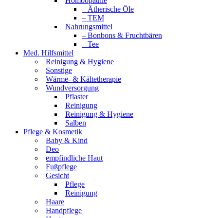
Homöopathie
– Ätherische Öle
– TEM
Nahrungsmittel
– Bonbons & Fruchtbären
– Tee
Med. Hilfsmittel
Reinigung & Hygiene
Sonstige
Wärme- & Kältetherapie
Wundversorgung
Pflaster
Reinigung
Reinigung & Hygiene
Salben
Pflege & Kosmetik
Baby & Kind
Deo
empfindliche Haut
Fußpflege
Gesicht
Pflege
Reinigung
Haare
Handpflege