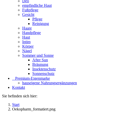
Deo
empfindliche Haut
Fußpflege
Gesicht
Pflege
Reinigung
Haare
Handpflege
Haut
Intim
Körper
Nägel
Sommer und Sonne
After Sun
Bräunung
Insektenschutz
Sonnenschutz
⠀​Premium-Eigenmarke
hauseigene Nahrungsergänzungen
Kontakt
Sie befinden sich hier:
Start
Oekopharm_formatiert.png