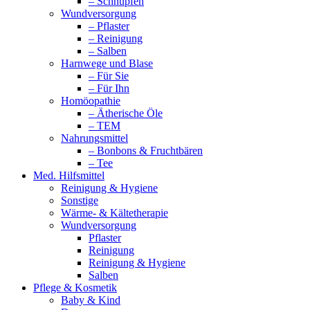
– Schnupfen
Wundversorgung
– Pflaster
– Reinigung
– Salben
Harnwege und Blase
– Für Sie
– Für Ihn
Homöopathie
– Ätherische Öle
– TEM
Nahrungsmittel
– Bonbons & Fruchtbären
– Tee
Med. Hilfsmittel
Reinigung & Hygiene
Sonstige
Wärme- & Kältetherapie
Wundversorgung
Pflaster
Reinigung
Reinigung & Hygiene
Salben
Pflege & Kosmetik
Baby & Kind