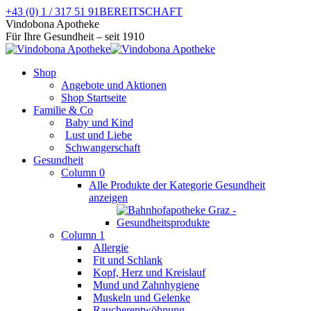
Zum
+43 (0) 1 / 317 51 91
BEREITSCHAFT
Inhalt
Facebook
Instagram
Vindobona Apotheke
springen
page
page
Für Ihre Gesundheit – seit 1910
opens
opens
in
in
Shop
new
new
Angebote und Aktionen
window
window
Shop Startseite
Familie & Co
Baby und Kind
Lust und Liebe
Schwangerschaft
Gesundheit
Column 0
Alle Produkte der Kategorie Gesundheit
anzeigen
Column 1
Allergie
Fit und Schlank
Kopf, Herz und Kreislauf
Mund und Zahnhygiene
Muskeln und Gelenke
Raucherentwöhnung