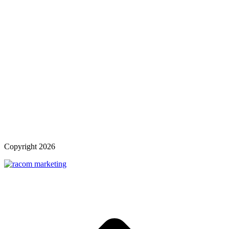
Copyright
2026
t
T