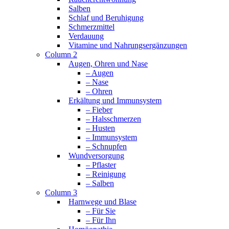
Salben
Schlaf und Beruhigung
Schmerzmittel
Verdauung
Vitamine und Nahrungsergänzungen
Column 2
Augen, Ohren und Nase
– Augen
– Nase
– Ohren
Erkältung und Immunsystem
– Fieber
– Halsschmerzen
– Husten
– Immunsystem
– Schnupfen
Wundversorgung
– Pflaster
– Reinigung
– Salben
Column 3
Harnwege und Blase
– Für Sie
– Für Ihn