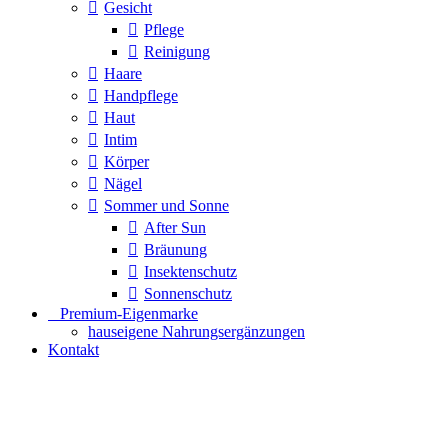
Gesicht
Pflege
Reinigung
Haare
Handpflege
Haut
Intim
Körper
Nägel
Sommer und Sonne
After Sun
Bräunung
Insektenschutz
Sonnenschutz
⠀​Premium-Eigenmarke
hauseigene Nahrungsergänzungen
Kontakt