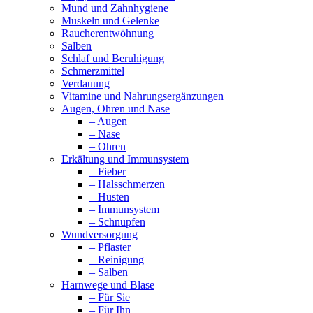
Mund und Zahnhygiene
Muskeln und Gelenke
Raucherentwöhnung
Salben
Schlaf und Beruhigung
Schmerzmittel
Verdauung
Vitamine und Nahrungsergänzungen
Augen, Ohren und Nase
– Augen
– Nase
– Ohren
Erkältung und Immunsystem
– Fieber
– Halsschmerzen
– Husten
– Immunsystem
– Schnupfen
Wundversorgung
– Pflaster
– Reinigung
– Salben
Harnwege und Blase
– Für Sie
– Für Ihn