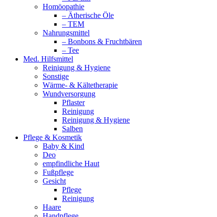
Homöopathie
– Ätherische Öle
– TEM
Nahrungsmittel
– Bonbons & Fruchtbären
– Tee
Med. Hilfsmittel
Reinigung & Hygiene
Sonstige
Wärme- & Kältetherapie
Wundversorgung
Pflaster
Reinigung
Reinigung & Hygiene
Salben
Pflege & Kosmetik
Baby & Kind
Deo
empfindliche Haut
Fußpflege
Gesicht
Pflege
Reinigung
Haare
Handpflege