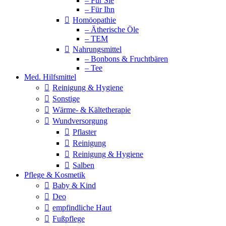
– Für Sie
– Für Ihn
Homöopathie
– Ätherische Öle
– TEM
Nahrungsmittel
– Bonbons & Fruchtbären
– Tee
Med. Hilfsmittel
Reinigung & Hygiene
Sonstige
Wärme- & Kältetherapie
Wundversorgung
Pflaster
Reinigung
Reinigung & Hygiene
Salben
Pflege & Kosmetik
Baby & Kind
Deo
empfindliche Haut
Fußpflege