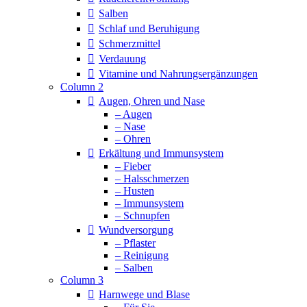
Salben
Schlaf und Beruhigung
Schmerzmittel
Verdauung
Vitamine und Nahrungsergänzungen
Column 2
Augen, Ohren und Nase
– Augen
– Nase
– Ohren
Erkältung und Immunsystem
– Fieber
– Halsschmerzen
– Husten
– Immunsystem
– Schnupfen
Wundversorgung
– Pflaster
– Reinigung
– Salben
Column 3
Harnwege und Blase