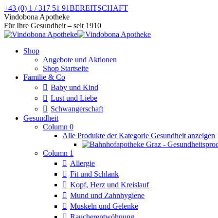
Zum
+43 (0) 1 / 317 51 91
BEREITSCHAFT
Inhalt
Facebook
Instagram
Vindobona Apotheke
springen
page
page
Für Ihre Gesundheit – seit 1910
opens
opens
in
in
Shop
new
new
Angebote und Aktionen
window
window
Shop Startseite
Familie & Co
Baby und Kind
Lust und Liebe
Schwangerschaft
Gesundheit
Column 0
Alle Produkte der Kategorie Gesundheit anzeigen
Column 1
Allergie
Fit und Schlank
Kopf, Herz und Kreislauf
Mund und Zahnhygiene
Muskeln und Gelenke
Raucherentwöhnung