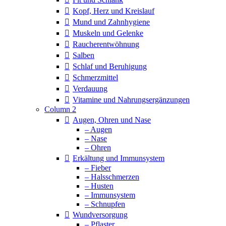
Kopf, Herz und Kreislauf
Mund und Zahnhygiene
Muskeln und Gelenke
Raucherentwöhnung
Salben
Schlaf und Beruhigung
Schmerzmittel
Verdauung
Vitamine und Nahrungsergänzungen
Column 2
Augen, Ohren und Nase
– Augen
– Nase
– Ohren
Erkältung und Immunsystem
– Fieber
– Halsschmerzen
– Husten
– Immunsystem
– Schnupfen
Wundversorgung
– Pflaster