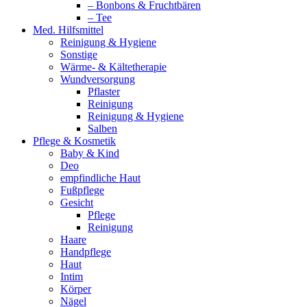
– Bonbons & Fruchtbären
– Tee
Med. Hilfsmittel
Reinigung & Hygiene
Sonstige
Wärme- & Kältetherapie
Wundversorgung
Pflaster
Reinigung
Reinigung & Hygiene
Salben
Pflege & Kosmetik
Baby & Kind
Deo
empfindliche Haut
Fußpflege
Gesicht
Pflege
Reinigung
Haare
Handpflege
Haut
Intim
Körper
Nägel