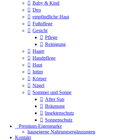
Baby & Kind
Deo
empfindliche Haut
Fußpflege
Gesicht
Pflege
Reinigung
Haare
Handpflege
Haut
Intim
Körper
Nägel
Sommer und Sonne
After Sun
Bräunung
Insektenschutz
Sonnenschutz
⠀​Premium-Eigenmarke
hauseigene Nahrungsergänzungen
Kontakt