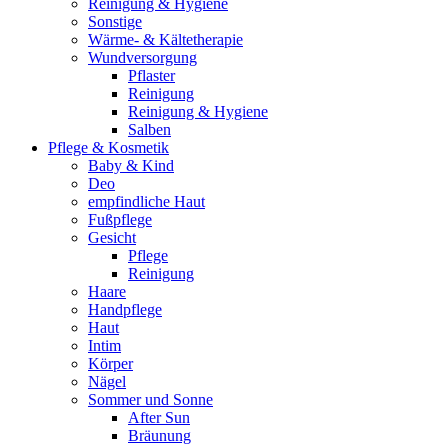
Reinigung & Hygiene
Sonstige
Wärme- & Kältetherapie
Wundversorgung
Pflaster
Reinigung
Reinigung & Hygiene
Salben
Pflege & Kosmetik
Baby & Kind
Deo
empfindliche Haut
Fußpflege
Gesicht
Pflege
Reinigung
Haare
Handpflege
Haut
Intim
Körper
Nägel
Sommer und Sonne
After Sun
Bräunung