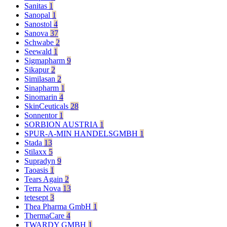
Sanitas
1
Sanopal
1
Sanostol
4
Sanova
37
Schwabe
2
Seewald
1
Sigmapharm
9
Sikapur
2
Similasan
2
Sinapharm
1
Sinomarin
4
SkinCeuticals
28
Sonnentor
1
SORBION AUSTRIA
1
SPUR-A-MIN HANDELSGMBH
1
Stada
13
Stilaxx
5
Supradyn
9
Taoasis
1
Tears Again
2
Terra Nova
13
tetesept
3
Thea Pharma GmbH
1
ThermaCare
4
TWARDY GMBH
1