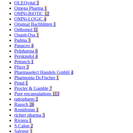
OLEOvital
3
Omega Pharma
1
OMNi-BiOTiC
12
OMNi-LOGiC
4
Original Bachblüten
1
Orthomol
11
Osanit-Osa
1
Padma
3
Panaceo
4
Pelpharma
6
Perskindol
4
Petrasch
1
Pfizer
3
Pharmaselect Handels GmbH
4
Pharmonta Dr.Fischer
1
Pistal
1
Procter & Gamble
7
Pure encapsulations
113
ratiopharm
2
Rausch
26
Remifemin
1
richter pharma
3
Riviera
1
S.Calon
2
Salopur
1