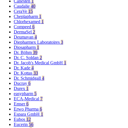
Canesten
1
Caudalie
40
CeraVe
15
Cheplapharm
1
Chlorhexamed
1
Compeed
6
DermaSel
2
Deumavan
4
Diepharmex Laboratoires
3
Diosapharm
1
Dr. Böhm
39
Dr. C. Soldan
2
Dr. Jacob's Medical GmbH
1
Dr. Kade
4
Dr. Kottas
33
Dr. Schmidgall
4
Ducray
6
Durex
1
easypharm
5
ECA-Medical
7
Emser
6
Erwo Pharma
6
Espara GmbH
1
Eubos
12
Eucerin
56