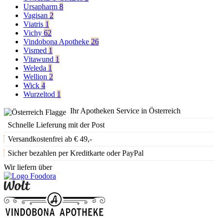
Ursapharm
8
Vagisan
2
Viatris
1
Vichy
62
Vindobona Apotheke
26
Vismed
1
Vitawund
1
Weleda
1
Wellion
2
Wick
4
Wurzeltod
1
Ihr Apotheken Service in Österreich
Schnelle Lieferung mit der Post
Versandkostenfrei ab € 49,-
Sicher bezahlen per Kreditkarte oder PayPal
Wir liefern über