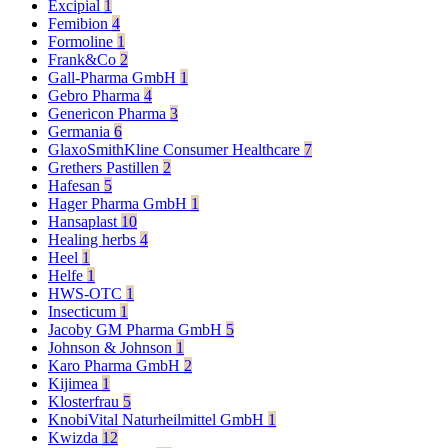
Excipial
1
Femibion
4
Formoline
1
Frank&Co
2
Gall-Pharma GmbH
1
Gebro Pharma
4
Genericon Pharma
3
Germania
6
GlaxoSmithKline Consumer Healthcare
7
Grethers Pastillen
2
Hafesan
5
Hager Pharma GmbH
1
Hansaplast
10
Healing herbs
4
Heel
1
Helfe
1
HWS-OTC
1
Insecticum
1
Jacoby GM Pharma GmbH
5
Johnson & Johnson
1
Karo Pharma GmbH
2
Kijimea
1
Klosterfrau
5
KnobiVital Naturheilmittel GmbH
1
Kwizda
12