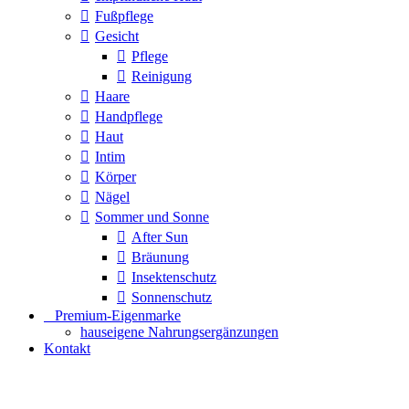
Fußpflege
Gesicht
Pflege
Reinigung
Haare
Handpflege
Haut
Intim
Körper
Nägel
Sommer und Sonne
After Sun
Bräunung
Insektenschutz
Sonnenschutz
⠀​Premium-Eigenmarke
hauseigene Nahrungsergänzungen
Kontakt