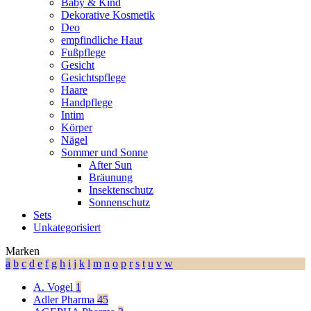
Baby & Kind
Dekorative Kosmetik
Deo
empfindliche Haut
Fußpflege
Gesicht
Gesichtspflege
Haare
Handpflege
Intim
Körper
Nägel
Sommer und Sonne
After Sun
Bräunung
Insektenschutz
Sonnenschutz
Sets
Unkategorisiert
Marken
a
b
c
d
e
f
g
h
i
j
k
l
m
n
o
p
r
s
t
u
v
w
A. Vogel
1
Adler Pharma
45