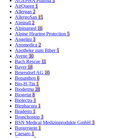
AGEPHA Pharma
3
AirQueen
1
Allergan
2
AllergoSan
15
Almirall
2
Alpinamed
16
Alpine Hearing Protection
5
Angelini
3
Apomedica
2
Apotheke zum Biber
5
Avene
30
Bach Rescue
11
Bayer
18
Beiersdorf AG
10
Bepanthen
6
Bio-H-Tin
1
Bioderma
28
Biogelat
8
Biolectra
1
Blephacura
1
Braderm
1
Bronchostop
3
BSN Medical Medizinprodukte GmbH
3
Burgerstein
1
Caesaro
1