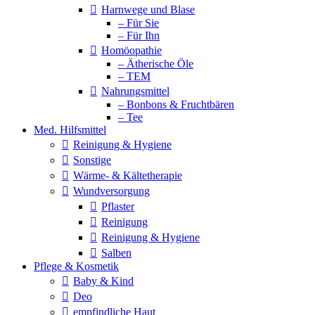
Harnwege und Blase
– Für Sie
– Für Ihn
Homöopathie
– Ätherische Öle
– TEM
Nahrungsmittel
– Bonbons & Fruchtbären
– Tee
Med. Hilfsmittel
Reinigung & Hygiene
Sonstige
Wärme- & Kältetherapie
Wundversorgung
Pflaster
Reinigung
Reinigung & Hygiene
Salben
Pflege & Kosmetik
Baby & Kind
Deo
empfindliche Haut