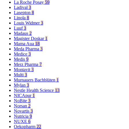
La Roche Posay
59
Ladival
3
Lasepton
8
Linola
8
Louis Widmer
3
Luuf
3
Madaus
2
Magister Doskar
1
Mama Aua
18
Meda Pharma
3
Medice
3
Medis
9
Merz Pharma
7
Montavit
3
Multi
3
Murnauers Bachblüten
1
Mylan
3
Nestle Health Science
13
NICApur
1
NoBite
3
Norsan
2
Novartis
3
Nutricia
9
NUXE
6
Oekopharm
22