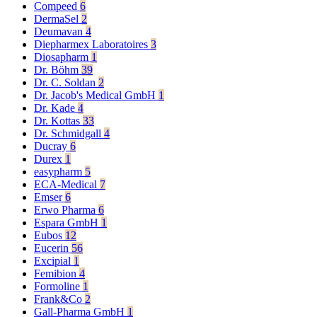
Compeed
6
DermaSel
2
Deumavan
4
Diepharmex Laboratoires
3
Diosapharm
1
Dr. Böhm
39
Dr. C. Soldan
2
Dr. Jacob's Medical GmbH
1
Dr. Kade
4
Dr. Kottas
33
Dr. Schmidgall
4
Ducray
6
Durex
1
easypharm
5
ECA-Medical
7
Emser
6
Erwo Pharma
6
Espara GmbH
1
Eubos
12
Eucerin
56
Excipial
1
Femibion
4
Formoline
1
Frank&Co
2
Gall-Pharma GmbH
1