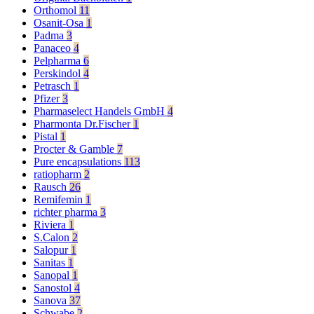
Orthomol
11
Osanit-Osa
1
Padma
3
Panaceo
4
Pelpharma
6
Perskindol
4
Petrasch
1
Pfizer
3
Pharmaselect Handels GmbH
4
Pharmonta Dr.Fischer
1
Pistal
1
Procter & Gamble
7
Pure encapsulations
113
ratiopharm
2
Rausch
26
Remifemin
1
richter pharma
3
Riviera
1
S.Calon
2
Salopur
1
Sanitas
1
Sanopal
1
Sanostol
4
Sanova
37
Schwabe
2