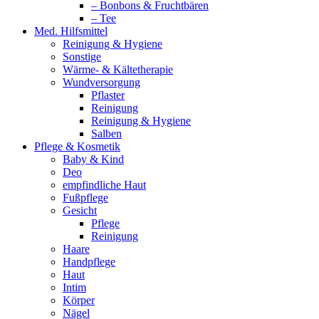
– Bonbons & Fruchtbären
– Tee
Med. Hilfsmittel
Reinigung & Hygiene
Sonstige
Wärme- & Kältetherapie
Wundversorgung
Pflaster
Reinigung
Reinigung & Hygiene
Salben
Pflege & Kosmetik
Baby & Kind
Deo
empfindliche Haut
Fußpflege
Gesicht
Pflege
Reinigung
Haare
Handpflege
Haut
Intim
Körper
Nägel