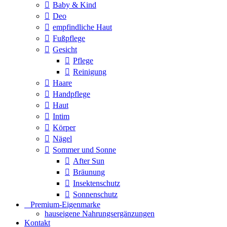
Baby & Kind
Deo
empfindliche Haut
Fußpflege
Gesicht
Pflege
Reinigung
Haare
Handpflege
Haut
Intim
Körper
Nägel
Sommer und Sonne
After Sun
Bräunung
Insektenschutz
Sonnenschutz
⠀​Premium-Eigenmarke
hauseigene Nahrungsergänzungen
Kontakt