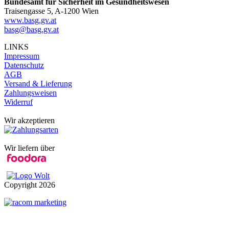
Bundesamt für Sicherheit im Gesundheitswesen
Traisengasse 5, A-1200 Wien
www.basg.gv.at
basg@basg.gv.at
LINKS
Impressum
Datenschutz
AGB
Versand & Lieferung
Zahlungsweisen
Widerruf
Wir akzeptieren
Wir liefern über
Copyright
2026