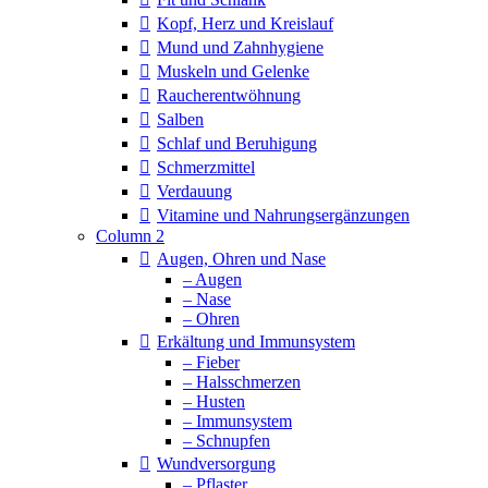
Kopf, Herz und Kreislauf
Mund und Zahnhygiene
Muskeln und Gelenke
Raucherentwöhnung
Salben
Schlaf und Beruhigung
Schmerzmittel
Verdauung
Vitamine und Nahrungsergänzungen
Column 2
Augen, Ohren und Nase
– Augen
– Nase
– Ohren
Erkältung und Immunsystem
– Fieber
– Halsschmerzen
– Husten
– Immunsystem
– Schnupfen
Wundversorgung
– Pflaster