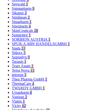
Seewald
1
Sigmapharm
9
Sikapur
2
Similasan
2
Sinapharm
1
Sinomarin
4
SkinCeuticals
28
Sonnentor
1
SORBION AUSTRIA
1
SPUR-A-MIN HANDELSGMBH
1
Stada
13
Stilaxx
5
Supradyn
9
Taoasis
1
Tears Again
2
Terra Nova
13
tetesept
3
Thea Pharma GmbH
1
ThermaCare
4
TWARDY GMBH
1
Ursapharm
8
Vagisan
2
Viatris
1
Vichy
62