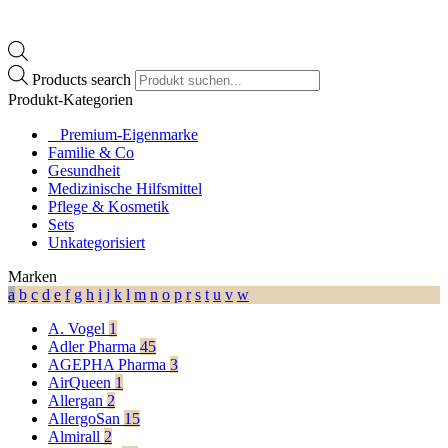
Products search
Produkt-Kategorien
⠀​Premium-Eigenmarke
Familie & Co
Gesundheit
Medizinische Hilfsmittel
Pflege & Kosmetik
Sets
Unkategorisiert
Marken
a
b
c
d
e
f
g
h
i
j
k
l
m
n
o
p
r
s
t
u
v
w
A. Vogel
1
Adler Pharma
45
AGEPHA Pharma
3
AirQueen
1
Allergan
2
AllergoSan
15
Almirall
2