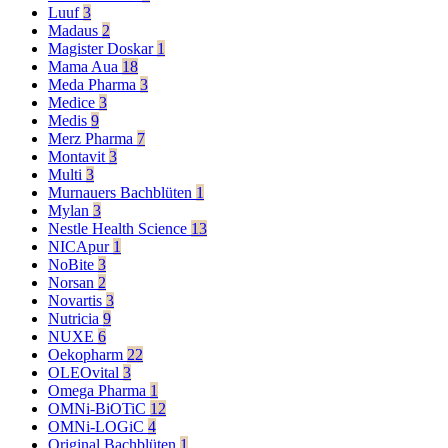
Luuf
3
Madaus
2
Magister Doskar
1
Mama Aua
18
Meda Pharma
3
Medice
3
Medis
9
Merz Pharma
7
Montavit
3
Multi
3
Murnauers Bachblüten
1
Mylan
3
Nestle Health Science
13
NICApur
1
NoBite
3
Norsan
2
Novartis
3
Nutricia
9
NUXE
6
Oekopharm
22
OLEOvital
3
Omega Pharma
1
OMNi-BiOTiC
12
OMNi-LOGiC
4
Original Bachblüten
1