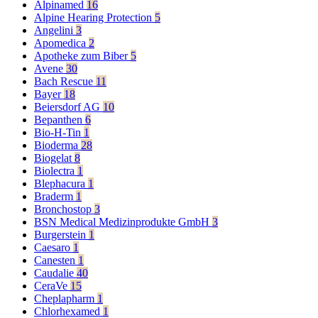
Alpinamed
16
Alpine Hearing Protection
5
Angelini
3
Apomedica
2
Apotheke zum Biber
5
Avene
30
Bach Rescue
11
Bayer
18
Beiersdorf AG
10
Bepanthen
6
Bio-H-Tin
1
Bioderma
28
Biogelat
8
Biolectra
1
Blephacura
1
Braderm
1
Bronchostop
3
BSN Medical Medizinprodukte GmbH
3
Burgerstein
1
Caesaro
1
Canesten
1
Caudalie
40
CeraVe
15
Cheplapharm
1
Chlorhexamed
1