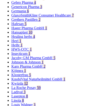
Gebro Pharma
4
Genericon Pharma
3
Germania
6
GlaxoSmithKline Consumer Healthcare
7
Grethers Pastillen
2
Hafesan
5
Hager Pharma GmbH
1
Hansaplast
10
Healing herbs
4
Heel
1
Helfe
1
HWS-OTC
1
Insecticum
1
Jacoby GM Pharma GmbH
5
Johnson & Johnson
1
Karo Pharma GmbH
2
Kijimea
1
Klosterfrau
5
KnobiVital Naturheilmittel GmbH
1
Kwizda
12
La Roche Posay
59
Ladival
3
Lasepton
8
Linola
8
Louis Widmer
3