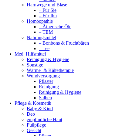
Harnwege und Blase
– Für Sie
– Für Ihn
Homöopathie
– Ätherische Öle
– TEM
Nahrungsmittel
– Bonbons & Fruchtbären
– Tee
Med. Hilfsmittel
Reinigung & Hygiene
Sonstige
Wärme- & Kältetherapie
Wundversorgung
Pflaster
Reinigung
Reinigung & Hygiene
Salben
Pflege & Kosmetik
Baby & Kind
Deo
empfindliche Haut
Fußpflege
Gesicht
Pflege