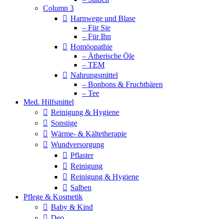
Column 3
Harnwege und Blase
– Für Sie
– Für Ihn
Homöopathie
– Ätherische Öle
– TEM
Nahrungsmittel
– Bonbons & Fruchtbären
– Tee
Med. Hilfsmittel
Reinigung & Hygiene
Sonstige
Wärme- & Kältetherapie
Wundversorgung
Pflaster
Reinigung
Reinigung & Hygiene
Salben
Pflege & Kosmetik
Baby & Kind
Deo