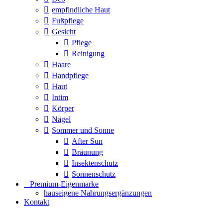
empfindliche Haut
Fußpflege
Gesicht
Pflege
Reinigung
Haare
Handpflege
Haut
Intim
Körper
Nägel
Sommer und Sonne
After Sun
Bräunung
Insektenschutz
Sonnenschutz
⠀​Premium-Eigenmarke
hauseigene Nahrungsergänzungen
Kontakt