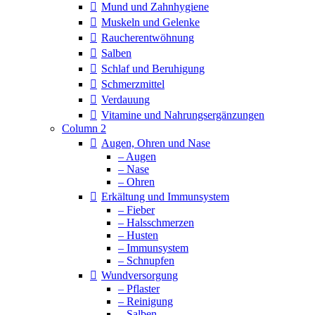
Mund und Zahnhygiene
Muskeln und Gelenke
Raucherentwöhnung
Salben
Schlaf und Beruhigung
Schmerzmittel
Verdauung
Vitamine und Nahrungsergänzungen
Column 2
Augen, Ohren und Nase
– Augen
– Nase
– Ohren
Erkältung und Immunsystem
– Fieber
– Halsschmerzen
– Husten
– Immunsystem
– Schnupfen
Wundversorgung
– Pflaster
– Reinigung
– Salben