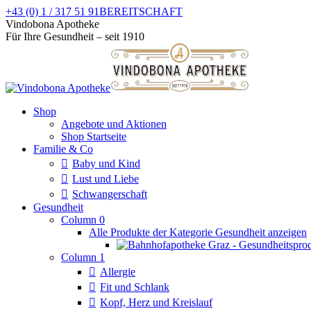
Zum
+43 (0) 1 / 317 51 91
BEREITSCHAFT
Inhalt
Facebook
Instagram
Vindobona Apotheke
springen
page
page
Für Ihre Gesundheit – seit 1910
opens
opens
in
in
new
new
window
window
Shop
Angebote und Aktionen
Shop Startseite
Familie & Co
Baby und Kind
Lust und Liebe
Schwangerschaft
Gesundheit
Column 0
Alle Produkte der Kategorie Gesundheit anzeigen
Column 1
Allergie
Fit und Schlank
Kopf, Herz und Kreislauf