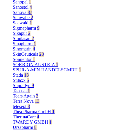
Sanopal
1
Sanostol
4
Sanova
37
Schwabe
2
Seewald
1
Sigmapharm
9
Sikapur
2
Similasan
2
Sinapharm
1
Sinomarin
4
SkinCeuticals
28
Sonnentor
1
SORBION AUSTRIA
1
SPUR-A-MIN HANDELSGMBH
1
Stada
13
Stilaxx
5
Supradyn
9
Taoasis
1
Tears Again
2
Terra Nova
13
tetesept
3
Thea Pharma GmbH
1
ThermaCare
4
TWARDY GMBH
1
Ursapharm
8