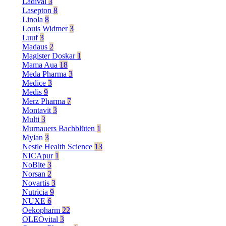
Ladival
3
Lasepton
8
Linola
8
Louis Widmer
3
Luuf
3
Madaus
2
Magister Doskar
1
Mama Aua
18
Meda Pharma
3
Medice
3
Medis
9
Merz Pharma
7
Montavit
3
Multi
3
Murnauers Bachblüten
1
Mylan
3
Nestle Health Science
13
NICApur
1
NoBite
3
Norsan
2
Novartis
3
Nutricia
9
NUXE
6
Oekopharm
22
OLEOvital
3