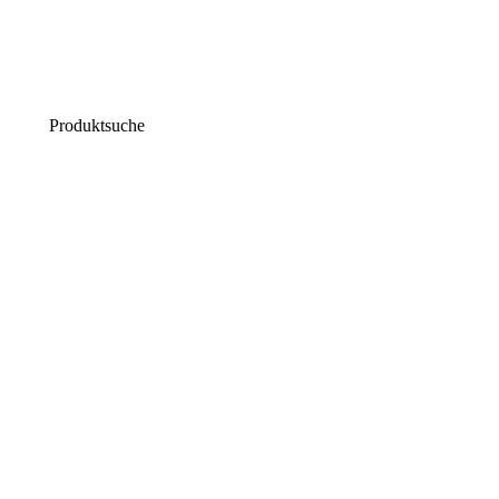
€
20,95
Enthält 20% MwSt.
zzgl.
Versand
Zum Produkt
Produktsuche