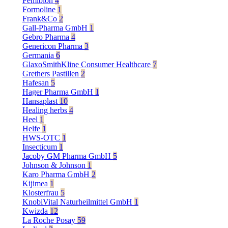
Femibion
4
Formoline
1
Frank&Co
2
Gall-Pharma GmbH
1
Gebro Pharma
4
Genericon Pharma
3
Germania
6
GlaxoSmithKline Consumer Healthcare
7
Grethers Pastillen
2
Hafesan
5
Hager Pharma GmbH
1
Hansaplast
10
Healing herbs
4
Heel
1
Helfe
1
HWS-OTC
1
Insecticum
1
Jacoby GM Pharma GmbH
5
Johnson & Johnson
1
Karo Pharma GmbH
2
Kijimea
1
Klosterfrau
5
KnobiVital Naturheilmittel GmbH
1
Kwizda
12
La Roche Posay
59