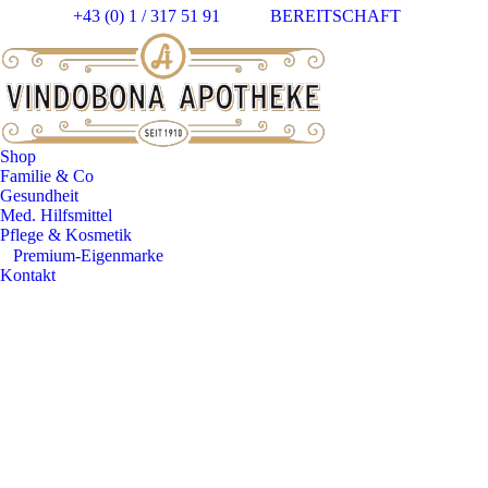
+43 (0) 1 / 317 51 91
BEREITSCHAFT
Faceb
In
page
pa
opens
op
in
in
new
n
windo
w
Shop
Familie & Co
Gesundheit
Med. Hilfsmittel
Pflege & Kosmetik
⠀​Premium-Eigenmarke
Kontakt