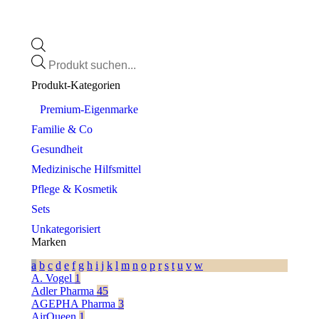
Products
search
Produkt-Kategorien
⠀​Premium-Eigenmarke
Familie & Co
Gesundheit
Medizinische Hilfsmittel
Pflege & Kosmetik
Sets
Unkategorisiert
Marken
a
b
c
d
e
f
g
h
i
j
k
l
m
n
o
p
r
s
t
u
v
w
A. Vogel
1
Adler Pharma
45
AGEPHA Pharma
3
AirQueen
1