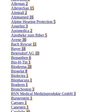
Allergan
2
AllergoSan
15
Almirall
2
Alpinamed
16
Alpine Hearing Protection
5
Angelini
3
Apomedica
2
Apotheke zum Biber
5
Avene
30
Bach Rescue
11
Bayer
18
Beiersdorf AG
10
Bepanthen
6
Bio-H-Tin
1
Bioderma
28
Biogelat
8
Biolectra
1
Blephacura
1
Braderm
1
Bronchostop
3
BSN Medical Medizinprodukte GmbH
3
Burgerstein
1
Caesaro
1
Canesten
1
Caudalie
40