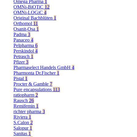
Omega Pharma
1
OMNi-BiOTiC
12
OMNi-LOGiC
4
Original Bachblüten
1
Orthomol
11
Osanit-Osa
1
Padma
3
Panaceo
4
Pelpharma
6
Perskindol
4
Petrasch
1
Pfizer
3
Pharmaselect Handels GmbH
4
Pharmonta Dr.Fischer
1
Pistal
1
Procter & Gamble
7
Pure encapsulations
113
ratiopharm
2
Rausch
26
Remifemin
1
richter pharma
3
Riviera
1
S.Calon
2
Salopur
1
Sanitas
1