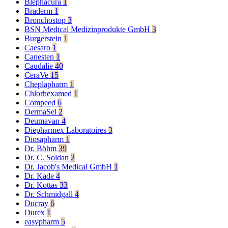
Blephacura
1
Braderm
1
Bronchostop
3
BSN Medical Medizinprodukte GmbH
3
Burgerstein
1
Caesaro
1
Canesten
1
Caudalie
40
CeraVe
15
Cheplapharm
1
Chlorhexamed
1
Compeed
6
DermaSel
2
Deumavan
4
Diepharmex Laboratoires
3
Diosapharm
1
Dr. Böhm
39
Dr. C. Soldan
2
Dr. Jacob's Medical GmbH
1
Dr. Kade
4
Dr. Kottas
33
Dr. Schmidgall
4
Ducray
6
Durex
1
easypharm
5