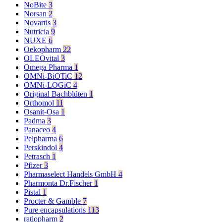
NoBite
3
Norsan
2
Novartis
3
Nutricia
9
NUXE
6
Oekopharm
22
OLEOvital
3
Omega Pharma
1
OMNi-BiOTiC
12
OMNi-LOGiC
4
Original Bachblüten
1
Orthomol
11
Osanit-Osa
1
Padma
3
Panaceo
4
Pelpharma
6
Perskindol
4
Petrasch
1
Pfizer
3
Pharmaselect Handels GmbH
4
Pharmonta Dr.Fischer
1
Pistal
1
Procter & Gamble
7
Pure encapsulations
113
ratiopharm
2