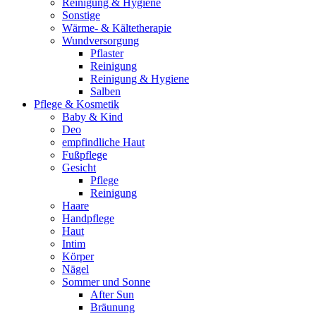
Reinigung & Hygiene
Sonstige
Wärme- & Kältetherapie
Wundversorgung
Pflaster
Reinigung
Reinigung & Hygiene
Salben
Pflege & Kosmetik
Baby & Kind
Deo
empfindliche Haut
Fußpflege
Gesicht
Pflege
Reinigung
Haare
Handpflege
Haut
Intim
Körper
Nägel
Sommer und Sonne
After Sun
Bräunung