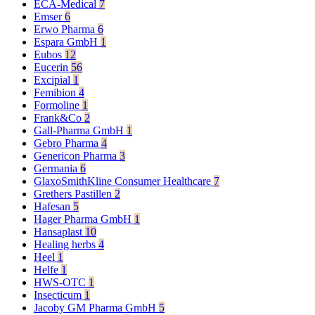
ECA-Medical
7
Emser
6
Erwo Pharma
6
Espara GmbH
1
Eubos
12
Eucerin
56
Excipial
1
Femibion
4
Formoline
1
Frank&Co
2
Gall-Pharma GmbH
1
Gebro Pharma
4
Genericon Pharma
3
Germania
6
GlaxoSmithKline Consumer Healthcare
7
Grethers Pastillen
2
Hafesan
5
Hager Pharma GmbH
1
Hansaplast
10
Healing herbs
4
Heel
1
Helfe
1
HWS-OTC
1
Insecticum
1
Jacoby GM Pharma GmbH
5