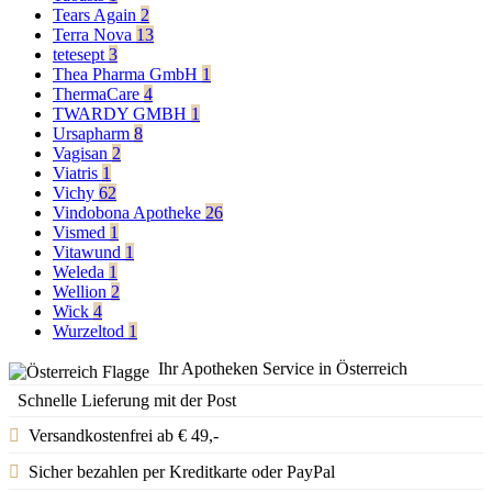
Tears Again
2
Terra Nova
13
tetesept
3
Thea Pharma GmbH
1
ThermaCare
4
TWARDY GMBH
1
Ursapharm
8
Vagisan
2
Viatris
1
Vichy
62
Vindobona Apotheke
26
Vismed
1
Vitawund
1
Weleda
1
Wellion
2
Wick
4
Wurzeltod
1
Ihr Apotheken Service in Österreich
Schnelle Lieferung mit der Post
Versandkostenfrei ab € 49,-
Sicher bezahlen per Kreditkarte oder PayPal