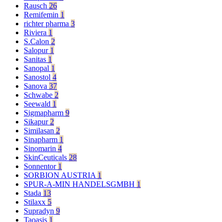
Rausch
26
Remifemin
1
richter pharma
3
Riviera
1
S.Calon
2
Salopur
1
Sanitas
1
Sanopal
1
Sanostol
4
Sanova
37
Schwabe
2
Seewald
1
Sigmapharm
9
Sikapur
2
Similasan
2
Sinapharm
1
Sinomarin
4
SkinCeuticals
28
Sonnentor
1
SORBION AUSTRIA
1
SPUR-A-MIN HANDELSGMBH
1
Stada
13
Stilaxx
5
Supradyn
9
Taoasis
1