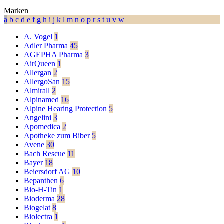
Marken
a
b
c
d
e
f
g
h
i
j
k
l
m
n
o
p
r
s
t
u
v
w
A. Vogel
1
Adler Pharma
45
AGEPHA Pharma
3
AirQueen
1
Allergan
2
AllergoSan
15
Almirall
2
Alpinamed
16
Alpine Hearing Protection
5
Angelini
3
Apomedica
2
Apotheke zum Biber
5
Avene
30
Bach Rescue
11
Bayer
18
Beiersdorf AG
10
Bepanthen
6
Bio-H-Tin
1
Bioderma
28
Biogelat
8
Biolectra
1