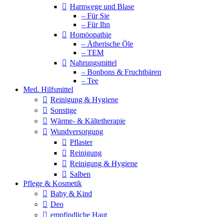
Harnwege und Blase
– Für Sie
– Für Ihn
Homöopathie
– Ätherische Öle
– TEM
Nahrungsmittel
– Bonbons & Fruchtbären
– Tee
Med. Hilfsmittel
Reinigung & Hygiene
Sonstige
Wärme- & Kältetherapie
Wundversorgung
Pflaster
Reinigung
Reinigung & Hygiene
Salben
Pflege & Kosmetik
Baby & Kind
Deo
empfindliche Haut