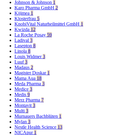
Johnson & Johnson
1
Karo Pharma GmbH
2
Kijimea
1
Klosterfrau
5
KnobiVital Naturheilmittel GmbH
1
Kwizda
12
La Roche Posay
59
Ladival
3
Lasepton
8
Linola
8
Louis Widmer
3
Luuf
3
Madaus
2
Magister Doskar
1
Mama Aua
18
Meda Pharma
3
Medice
3
Medis
9
Merz Pharma
7
Montavit
3
Multi
3
Murnauers Bachblüten
1
Mylan
3
Nestle Health Science
13
NICApur
1