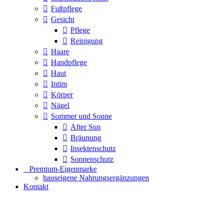
Fußpflege
Gesicht
Pflege
Reinigung
Haare
Handpflege
Haut
Intim
Körper
Nägel
Sommer und Sonne
After Sun
Bräunung
Insektenschutz
Sonnenschutz
⠀​Premium-Eigenmarke
hauseigene Nahrungsergänzungen
Kontakt