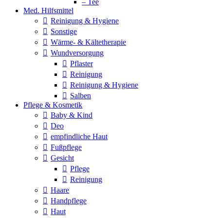
– Tee
Med. Hilfsmittel
Reinigung & Hygiene
Sonstige
Wärme- & Kältetherapie
Wundversorgung
Pflaster
Reinigung
Reinigung & Hygiene
Salben
Pflege & Kosmetik
Baby & Kind
Deo
empfindliche Haut
Fußpflege
Gesicht
Pflege
Reinigung
Haare
Handpflege
Haut