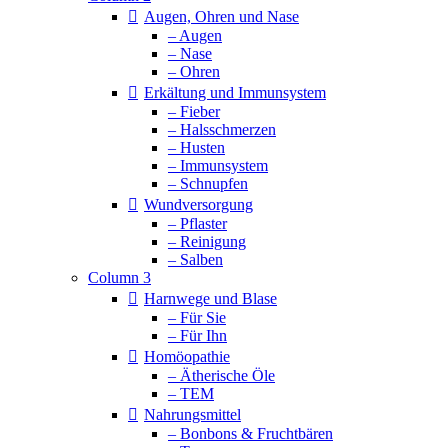
Augen, Ohren und Nase
– Augen
– Nase
– Ohren
Erkältung und Immunsystem
– Fieber
– Halsschmerzen
– Husten
– Immunsystem
– Schnupfen
Wundversorgung
– Pflaster
– Reinigung
– Salben
Column 3
Harnwege und Blase
– Für Sie
– Für Ihn
Homöopathie
– Ätherische Öle
– TEM
Nahrungsmittel
– Bonbons & Fruchtbären