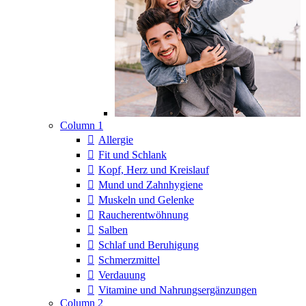
Column 1
Allergie
Fit und Schlank
Kopf, Herz und Kreislauf
Mund und Zahnhygiene
Muskeln und Gelenke
Raucherentwöhnung
Salben
Schlaf und Beruhigung
Schmerzmittel
Verdauung
Vitamine und Nahrungsergänzungen
Column 2