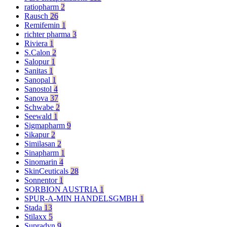
ratiopharm
2
Rausch
26
Remifemin
1
richter pharma
3
Riviera
1
S.Calon
2
Salopur
1
Sanitas
1
Sanopal
1
Sanostol
4
Sanova
37
Schwabe
2
Seewald
1
Sigmapharm
9
Sikapur
2
Similasan
2
Sinapharm
1
Sinomarin
4
SkinCeuticals
28
Sonnentor
1
SORBION AUSTRIA
1
SPUR-A-MIN HANDELSGMBH
1
Stada
13
Stilaxx
5
Supradyn
9