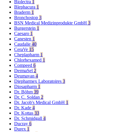
Biolectra
1
Blephacura
1
Braderm
1
Bronchostop
3
BSN Medical Medizinprodukte GmbH
3
Burgerstein
1
Caesaro
1
Canesten
1
Caudalie
40
CeraVe
15
Cheplapharm
1
Chlorhexamed
1
Compeed
6
DermaSel
2
Deumavan
4
Diepharmex Laboratoires
3
Diosapharm
1
Dr. Böhm
39
Dr. C. Soldan
2
Dr. Jacob's Medical GmbH
1
Dr. Kade
4
Dr. Kottas
33
Dr. Schmidgall
4
Ducray
6
Durex
1