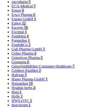
easypharm
5
ECA-Medical
7
Emser
6
Erwo Pharma
6
Espara GmbH
1
Eubos
12
Eucerin
56
Excipial
1
Femibion
4
Formoline
1
Frank&Co
2
Gall-Pharma GmbH
1
Gebro Pharma
4
Genericon Pharma
3
Germania
6
GlaxoSmithKline Consumer Healthcare
7
Grethers Pastillen
2
Hafesan
5
Hager Pharma GmbH
1
Hansaplast
10
Healing herbs
4
Heel
1
Helfe
1
HWS-OTC
1
Insecticum
1