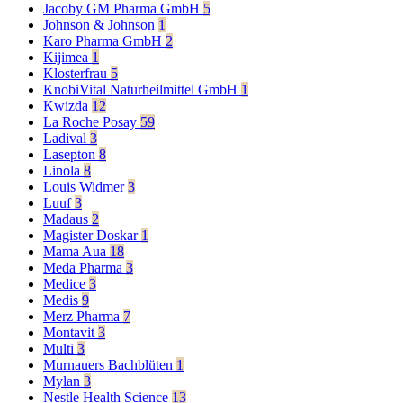
Jacoby GM Pharma GmbH
5
Johnson & Johnson
1
Karo Pharma GmbH
2
Kijimea
1
Klosterfrau
5
KnobiVital Naturheilmittel GmbH
1
Kwizda
12
La Roche Posay
59
Ladival
3
Lasepton
8
Linola
8
Louis Widmer
3
Luuf
3
Madaus
2
Magister Doskar
1
Mama Aua
18
Meda Pharma
3
Medice
3
Medis
9
Merz Pharma
7
Montavit
3
Multi
3
Murnauers Bachblüten
1
Mylan
3
Nestle Health Science
13