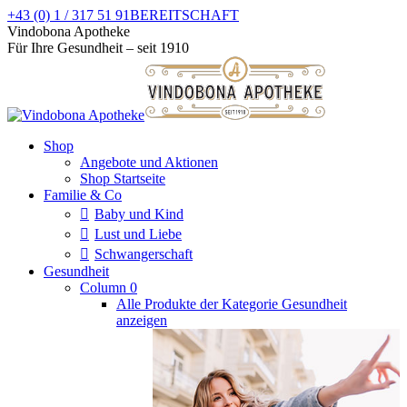
Zum
+43 (0) 1 / 317 51 91
BEREITSCHAFT
Inhalt
Facebook
Instagram
Vindobona Apotheke
springen
page
page
Für Ihre Gesundheit – seit 1910
opens
opens
in
in
new
new
window
window
Shop
Angebote und Aktionen
Shop Startseite
Familie & Co
Baby und Kind
Lust und Liebe
Schwangerschaft
Gesundheit
Column 0
Alle Produkte der Kategorie Gesundheit
anzeigen