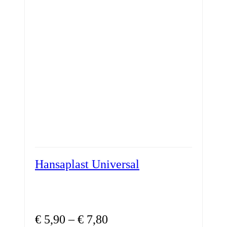
auf.
Die
Optionen
können
auf
der
Produktseite
gewählt
werden
Hansaplast Universal
Preisspanne:
€
5,90
–
€
7,80