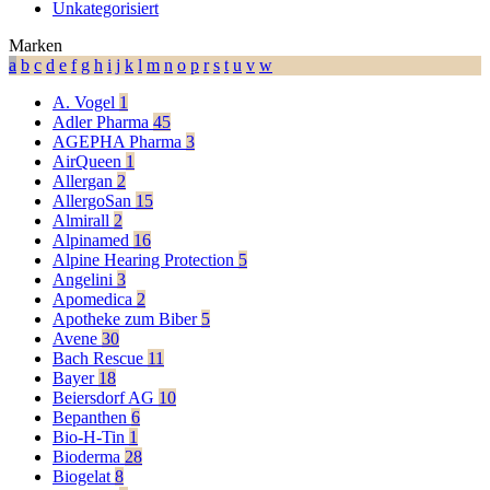
Unkategorisiert
Marken
a
b
c
d
e
f
g
h
i
j
k
l
m
n
o
p
r
s
t
u
v
w
A. Vogel
1
Adler Pharma
45
AGEPHA Pharma
3
AirQueen
1
Allergan
2
AllergoSan
15
Almirall
2
Alpinamed
16
Alpine Hearing Protection
5
Angelini
3
Apomedica
2
Apotheke zum Biber
5
Avene
30
Bach Rescue
11
Bayer
18
Beiersdorf AG
10
Bepanthen
6
Bio-H-Tin
1
Bioderma
28
Biogelat
8