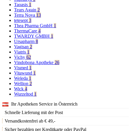
Taoasis
1
Tears Again
2
Terra Nova
13
tetesept
3
Thea Pharma GmbH
1
ThermaCare
4
TWARDY GMBH
1
Ursapharm
8
Vagisan
2
Viatris
1
Vichy
62
Vindobona Apotheke
26
Vismed
1
Vitawund
1
Weleda
1
Wellion
2
Wick
4
Wurzeltod
1
Ihr Apotheken Service in Österreich
Schnelle Lieferung mit der Post
Versandkostenfrei ab € 49,-
Sicher bezahlen per Kreditkarte oder PayPal