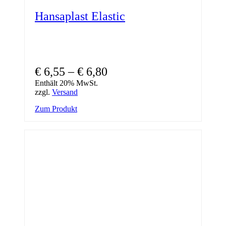
Hansaplast Elastic
Preisspanne:
€
6,55
–
€
6,80
€ 6,55
Enthält 20% MwSt.
zzgl.
Versand
bis
Dieses
Zum Produkt
€ 6,80
Produkt
weist
mehrere
Varianten
auf.
Die
Optionen
können
auf
der
Produktseite
gewählt