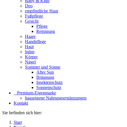
Baby & Kind
Deo
empfindliche Haut
Fußpflege
Gesicht
Pflege
Reinigung
Haare
Handpflege
Haut
Intim
Körper
Nägel
Sommer und Sonne
After Sun
Bräunung
Insektenschutz
Sonnenschutz
⠀​Premium-Eigenmarke
hauseigene Nahrungsergänzungen
Kontakt
Sie befinden sich hier:
Start