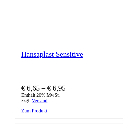
Hansaplast Sensitive
Preisspanne:
€
6,65
–
€
6,95
€ 6,65
Enthält 20% MwSt.
zzgl.
Versand
bis
Dieses
Zum Produkt
€ 6,95
Produkt
weist
mehrere
Varianten