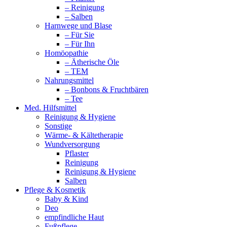
– Reinigung
– Salben
Harnwege und Blase
– Für Sie
– Für Ihn
Homöopathie
– Ätherische Öle
– TEM
Nahrungsmittel
– Bonbons & Fruchtbären
– Tee
Med. Hilfsmittel
Reinigung & Hygiene
Sonstige
Wärme- & Kältetherapie
Wundversorgung
Pflaster
Reinigung
Reinigung & Hygiene
Salben
Pflege & Kosmetik
Baby & Kind
Deo
empfindliche Haut
Fußpflege