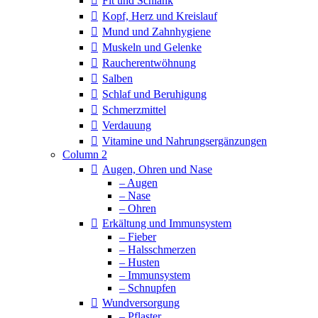
Fit und Schlank
Kopf, Herz und Kreislauf
Mund und Zahnhygiene
Muskeln und Gelenke
Raucherentwöhnung
Salben
Schlaf und Beruhigung
Schmerzmittel
Verdauung
Vitamine und Nahrungsergänzungen
Column 2
Augen, Ohren und Nase
– Augen
– Nase
– Ohren
Erkältung und Immunsystem
– Fieber
– Halsschmerzen
– Husten
– Immunsystem
– Schnupfen
Wundversorgung
– Pflaster