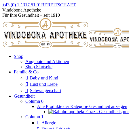
Zum
+43 (0) 1 / 317 51 91
BEREITSCHAFT
Inhalt
Facebook
Instagram
Vindobona Apotheke
springen
page
page
Für Ihre Gesundheit – seit 1910
opens
opens
in
in
new
new
window
window
Shop
Angebote und Aktionen
Shop Startseite
Familie & Co
Baby und Kind
Lust und Liebe
Schwangerschaft
Gesundheit
Column 0
Alle Produkte der Kategorie Gesundheit anzeigen
Column 1
Allergie