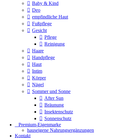
Baby & Kind
Deo
empfindliche Haut
Fußpflege
Gesicht
Pflege
Reinigung
Haare
Handpflege
Haut
Intim
Körper
Nägel
Sommer und Sonne
After Sun
Bräunung
Insektenschutz
Sonnenschutz
⠀​Premium-Eigenmarke
hauseigene Nahrungsergänzungen
Kontakt