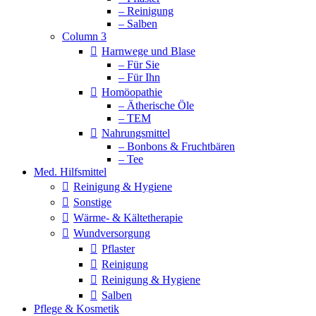
– Reinigung
– Salben
Column 3
Harnwege und Blase
– Für Sie
– Für Ihn
Homöopathie
– Ätherische Öle
– TEM
Nahrungsmittel
– Bonbons & Fruchtbären
– Tee
Med. Hilfsmittel
Reinigung & Hygiene
Sonstige
Wärme- & Kältetherapie
Wundversorgung
Pflaster
Reinigung
Reinigung & Hygiene
Salben
Pflege & Kosmetik