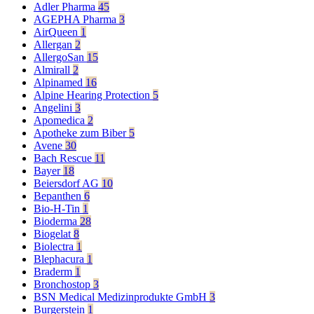
Adler Pharma
45
AGEPHA Pharma
3
AirQueen
1
Allergan
2
AllergoSan
15
Almirall
2
Alpinamed
16
Alpine Hearing Protection
5
Angelini
3
Apomedica
2
Apotheke zum Biber
5
Avene
30
Bach Rescue
11
Bayer
18
Beiersdorf AG
10
Bepanthen
6
Bio-H-Tin
1
Bioderma
28
Biogelat
8
Biolectra
1
Blephacura
1
Braderm
1
Bronchostop
3
BSN Medical Medizinprodukte GmbH
3
Burgerstein
1