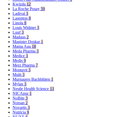
Kwizda
12
La Roche Posay
59
Ladival
3
Lasepton
8
Linola
8
Louis Widmer
3
Luuf
3
Madaus
2
Magister Doskar
1
Mama Aua
18
Meda Pharma
3
Medice
3
Medis
9
Merz Pharma
7
Montavit
3
Multi
3
Murnauers Bachblüten
1
Mylan
3
Nestle Health Science
13
NICApur
1
NoBite
3
Norsan
2
Novartis
3
Nutricia
9
NUXE
6