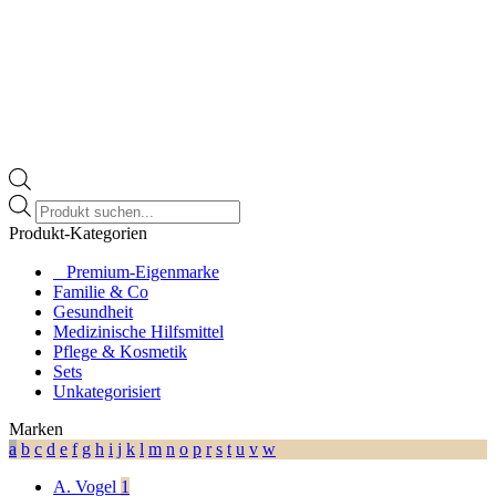
Products
search
Produkt-Kategorien
⠀​Premium-Eigenmarke
Familie & Co
Gesundheit
Medizinische Hilfsmittel
Pflege & Kosmetik
Sets
Unkategorisiert
Marken
a
b
c
d
e
f
g
h
i
j
k
l
m
n
o
p
r
s
t
u
v
w
A. Vogel
1