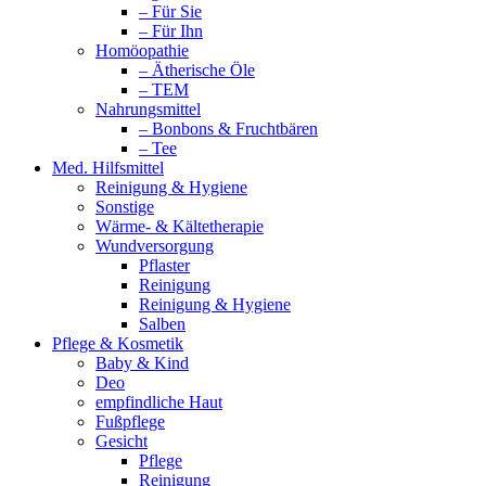
– Für Sie
– Für Ihn
Homöopathie
– Ätherische Öle
– TEM
Nahrungsmittel
– Bonbons & Fruchtbären
– Tee
Med. Hilfsmittel
Reinigung & Hygiene
Sonstige
Wärme- & Kältetherapie
Wundversorgung
Pflaster
Reinigung
Reinigung & Hygiene
Salben
Pflege & Kosmetik
Baby & Kind
Deo
empfindliche Haut
Fußpflege
Gesicht
Pflege
Reinigung