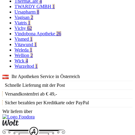
ThermaCare
4
TWARDY GMBH
1
Ursapharm
8
Vagisan
2
Viatris
1
Vichy
62
Vindobona Apotheke
26
Vismed
1
Vitawund
1
Weleda
1
Wellion
2
Wick
4
Wurzeltod
1
Ihr Apotheken Service in Österreich
Schnelle Lieferung mit der Post
Versandkostenfrei ab € 49,-
Sicher bezahlen per Kreditkarte oder PayPal
Wir liefern über