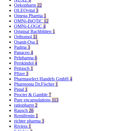
Oekopharm
22
OLEOvital
3
Omega Pharma
1
OMNi-BiOTiC
12
OMNi-LOGiC
4
Original Bachblüten
1
Orthomol
11
Osanit-Osa
1
Padma
3
Panaceo
4
Pelpharma
6
Perskindol
4
Petrasch
1
Pfizer
3
Pharmaselect Handels GmbH
4
Pharmonta Dr.Fischer
1
Pistal
1
Procter & Gamble
7
Pure encapsulations
113
ratiopharm
2
Rausch
26
Remifemin
1
richter pharma
3
Riviera
1