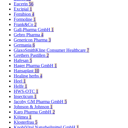
Eucerin
56
Excipial
1
Femibion
4
Formoline
1
Frank&Co
2
Gall-Pharma GmbH
1
Gebro Pharma
4
Genericon Pharma
3
Germania
6
GlaxoSmithKline Consumer Healthcare
7
Grethers Pastillen
2
Hafesan
5
Hager Pharma GmbH
1
Hansaplast
10
Healing herbs
4
Heel
1
Helfe
1
HWS-OTC
1
Insecticum
1
Jacoby GM Pharma GmbH
5
Johnson & Johnson
1
Karo Pharma GmbH
2
Kijimea
1
Klosterfrau
5
KnobiVital Naturheilmittel GmbH
1