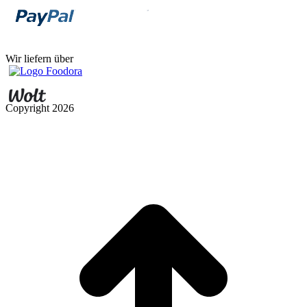
Wir liefern über
Copyright
2026
t
T