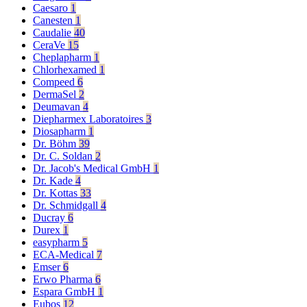
Caesaro
1
Canesten
1
Caudalie
40
CeraVe
15
Cheplapharm
1
Chlorhexamed
1
Compeed
6
DermaSel
2
Deumavan
4
Diepharmex Laboratoires
3
Diosapharm
1
Dr. Böhm
39
Dr. C. Soldan
2
Dr. Jacob's Medical GmbH
1
Dr. Kade
4
Dr. Kottas
33
Dr. Schmidgall
4
Ducray
6
Durex
1
easypharm
5
ECA-Medical
7
Emser
6
Erwo Pharma
6
Espara GmbH
1
Eubos
12