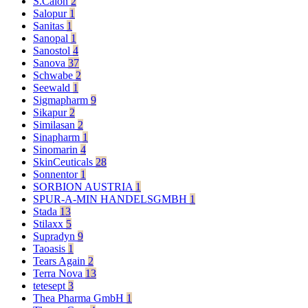
S.Calon
2
Salopur
1
Sanitas
1
Sanopal
1
Sanostol
4
Sanova
37
Schwabe
2
Seewald
1
Sigmapharm
9
Sikapur
2
Similasan
2
Sinapharm
1
Sinomarin
4
SkinCeuticals
28
Sonnentor
1
SORBION AUSTRIA
1
SPUR-A-MIN HANDELSGMBH
1
Stada
13
Stilaxx
5
Supradyn
9
Taoasis
1
Tears Again
2
Terra Nova
13
tetesept
3
Thea Pharma GmbH
1