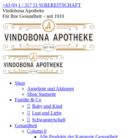
Zum
+43 (0) 1 / 317 51 91
BEREITSCHAFT
Inhalt
Facebook
Instagram
Vindobona Apotheke
springen
page
page
Für Ihre Gesundheit – seit 1910
opens
opens
in
in
new
new
window
window
Shop
Angebote und Aktionen
Shop Startseite
Familie & Co
Baby und Kind
Lust und Liebe
Schwangerschaft
Gesundheit
Column 0
Alle Produkte der Kategorie Gesundheit