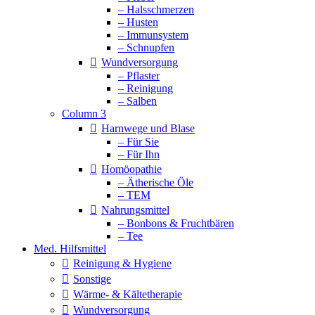
– Halsschmerzen
– Husten
– Immunsystem
– Schnupfen
Wundversorgung
– Pflaster
– Reinigung
– Salben
Column 3
Harnwege und Blase
– Für Sie
– Für Ihn
Homöopathie
– Ätherische Öle
– TEM
Nahrungsmittel
– Bonbons & Fruchtbären
– Tee
Med. Hilfsmittel
Reinigung & Hygiene
Sonstige
Wärme- & Kältetherapie
Wundversorgung