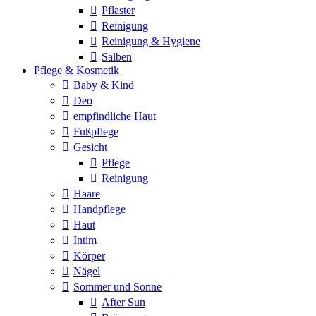
Pflaster
Reinigung
Reinigung & Hygiene
Salben
Pflege & Kosmetik
Baby & Kind
Deo
empfindliche Haut
Fußpflege
Gesicht
Pflege
Reinigung
Haare
Handpflege
Haut
Intim
Körper
Nägel
Sommer und Sonne
After Sun