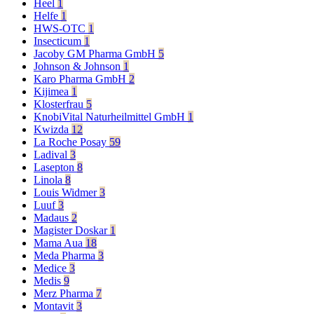
Heel
1
Helfe
1
HWS-OTC
1
Insecticum
1
Jacoby GM Pharma GmbH
5
Johnson & Johnson
1
Karo Pharma GmbH
2
Kijimea
1
Klosterfrau
5
KnobiVital Naturheilmittel GmbH
1
Kwizda
12
La Roche Posay
59
Ladival
3
Lasepton
8
Linola
8
Louis Widmer
3
Luuf
3
Madaus
2
Magister Doskar
1
Mama Aua
18
Meda Pharma
3
Medice
3
Medis
9
Merz Pharma
7
Montavit
3