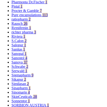
Pharmonta Dr.Fischer
1
Pistal
1
Procter & Gamble
7
Pure encapsulations
113
ratiopharm
2
Rausch
26
Remifemin
1
richter pharma
3
Riviera
1
S.Calon
2
Salopur
1
Sanitas
1
Sanopal
1
Sanostol
4
Sanova
37
Schwabe
2
Seewald
1
Sigmapharm
9
Sikapur
2
Similasan
2
Sinapharm
1
Sinomarin
4
SkinCeuticals
28
Sonnentor
1
SORBION AUSTRIA
1