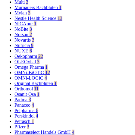
Multi
3
Murnauers Bachblüten
1
Mylan
3
Nestle Health Science
13
NICApur
1
NoBite
3
Norsan
2
Novartis
3
Nutricia
9
NUXE
6
Oekopharm
22
OLEOvital
3
Omega Pharma
1
OMNi-BiOTiC
12
OMNi-LOGiC
4
Original Bachblüten
1
Orthomol
11
Osanit-Osa
1
Padma
3
Panaceo
4
Pelpharma
6
Perskindol
4
Petrasch
1
Pfizer
3
Pharmaselect Handels GmbH
4