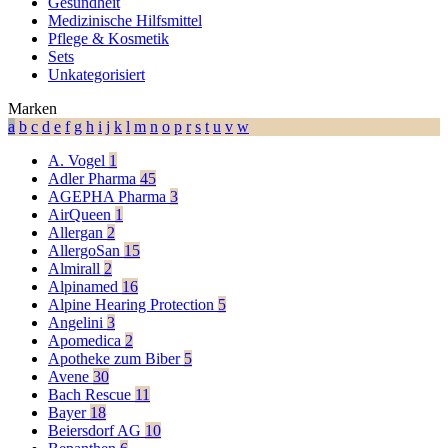
Gesundheit
Medizinische Hilfsmittel
Pflege & Kosmetik
Sets
Unkategorisiert
Marken
a
b
c
d
e
f
g
h
i
j
k
l
m
n
o
p
r
s
t
u
v
w
A. Vogel
1
Adler Pharma
45
AGEPHA Pharma
3
AirQueen
1
Allergan
2
AllergoSan
15
Almirall
2
Alpinamed
16
Alpine Hearing Protection
5
Angelini
3
Apomedica
2
Apotheke zum Biber
5
Avene
30
Bach Rescue
11
Bayer
18
Beiersdorf AG
10