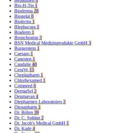
Bepanthen
6
Bio-H-Tin
1
Bioderma
28
Biogelat
8
Biolectra
1
Blephacura
1
Braderm
1
Bronchostop
3
BSN Medical Medizinprodukte GmbH
3
Burgerstein
1
Caesaro
1
Canesten
1
Caudalie
40
CeraVe
15
Cheplapharm
1
Chlorhexamed
1
Compeed
6
DermaSel
2
Deumavan
4
Diepharmex Laboratoires
3
Diosapharm
1
Dr. Böhm
39
Dr. C. Soldan
2
Dr. Jacob's Medical GmbH
1
Dr. Kade
4