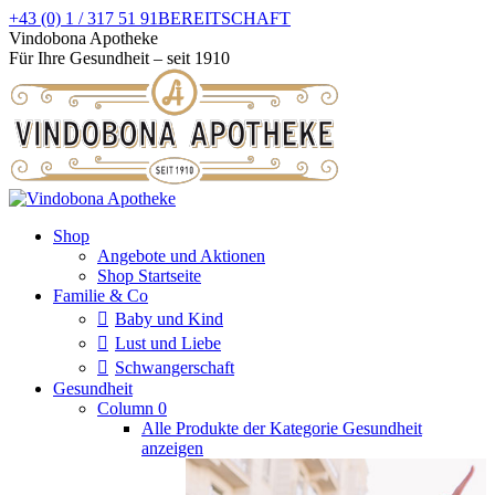
Zum
+43 (0) 1 / 317 51 91
BEREITSCHAFT
Inhalt
Facebook
Instagram
Vindobona Apotheke
springen
page
page
Für Ihre Gesundheit – seit 1910
opens
opens
in
in
new
new
window
window
Shop
Angebote und Aktionen
Shop Startseite
Familie & Co
Baby und Kind
Lust und Liebe
Schwangerschaft
Gesundheit
Column 0
Alle Produkte der Kategorie Gesundheit
anzeigen