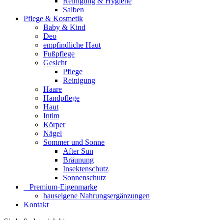
Reinigung & Hygiene
Salben
Pflege & Kosmetik
Baby & Kind
Deo
empfindliche Haut
Fußpflege
Gesicht
Pflege
Reinigung
Haare
Handpflege
Haut
Intim
Körper
Nägel
Sommer und Sonne
After Sun
Bräunung
Insektenschutz
Sonnenschutz
⠀​Premium-Eigenmarke
hauseigene Nahrungsergänzungen
Kontakt