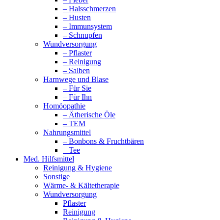
– Halsschmerzen
– Husten
– Immunsystem
– Schnupfen
Wundversorgung
– Pflaster
– Reinigung
– Salben
Harnwege und Blase
– Für Sie
– Für Ihn
Homöopathie
– Ätherische Öle
– TEM
Nahrungsmittel
– Bonbons & Fruchtbären
– Tee
Med. Hilfsmittel
Reinigung & Hygiene
Sonstige
Wärme- & Kältetherapie
Wundversorgung
Pflaster
Reinigung