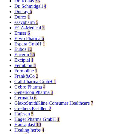
Dr. Kottas
33
Dr. Schmidgall
4
Ducray
6
Durex
1
easypharm
5
ECA-Medical
7
Emser
6
Erwo Pharma
6
Espara GmbH
1
Eubos
12
Eucerin
56
Excipial
1
Femibion
4
Formoline
1
Frank&Co
2
Gall-Pharma GmbH
1
Gebro Pharma
4
Genericon Pharma
3
Germania
6
GlaxoSmithKline Consumer Healthcare
7
Grethers Pastillen
2
Hafesan
5
Hager Pharma GmbH
1
Hansaplast
10
Healing herbs
4