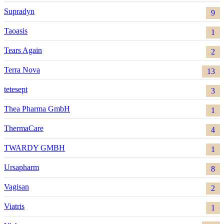
Supradyn
9
Taoasis
1
Tears Again
2
Terra Nova
13
tetesept
3
Thea Pharma GmbH
1
ThermaCare
4
TWARDY GMBH
1
Ursapharm
8
Vagisan
2
Viatris
1