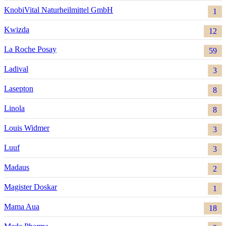
KnobiVital Naturheilmittel GmbH
1
Kwizda
12
La Roche Posay
59
Ladival
3
Lasepton
8
Linola
8
Louis Widmer
3
Luuf
3
Madaus
2
Magister Doskar
1
Mama Aua
18