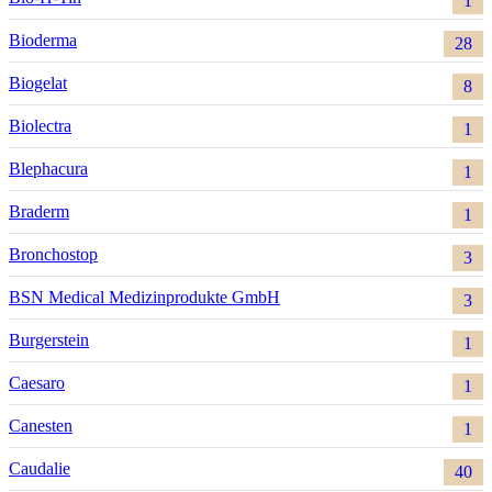
1
Bioderma
28
Biogelat
8
Biolectra
1
Blephacura
1
Braderm
1
Bronchostop
3
BSN Medical Medizinprodukte GmbH
3
Burgerstein
1
Caesaro
1
Canesten
1
Caudalie
40