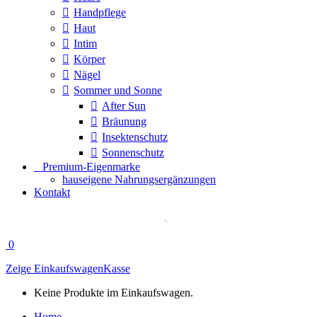
Handpflege
Haut
Intim
Körper
Nägel
Sommer und Sonne
After Sun
Bräunung
Insektenschutz
Sonnenschutz
⠀​Premium-Eigenmarke
hauseigene Nahrungsergänzungen
Kontakt
0
Zeige Einkaufswagen
Kasse
Keine Produkte im Einkaufswagen.
Home