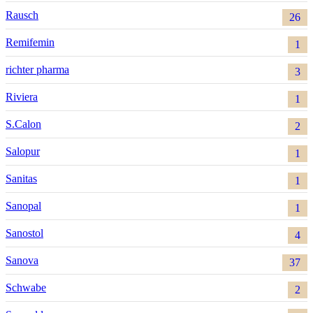
Rausch
26
Remifemin
1
richter pharma
3
Riviera
1
S.Calon
2
Salopur
1
Sanitas
1
Sanopal
1
Sanostol
4
Sanova
37
Schwabe
2