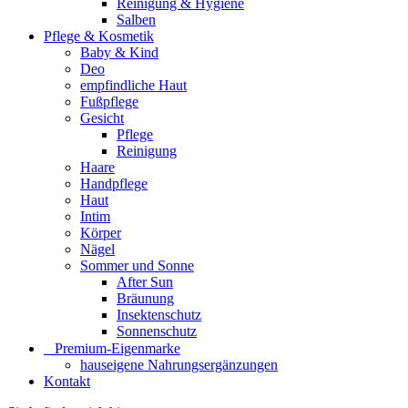
Reinigung & Hygiene
Salben
Pflege & Kosmetik
Baby & Kind
Deo
empfindliche Haut
Fußpflege
Gesicht
Pflege
Reinigung
Haare
Handpflege
Haut
Intim
Körper
Nägel
Sommer und Sonne
After Sun
Bräunung
Insektenschutz
Sonnenschutz
⠀​Premium-Eigenmarke
hauseigene Nahrungsergänzungen
Kontakt