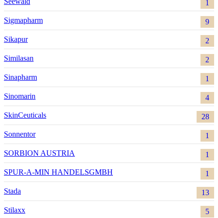
Seewald
1
Sigmapharm
9
Sikapur
2
Similasan
2
Sinapharm
1
Sinomarin
4
SkinCeuticals
28
Sonnentor
1
SORBION AUSTRIA
1
SPUR-A-MIN HANDELSGMBH
1
Stada
13
Stilaxx
5