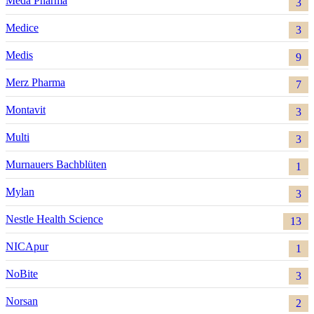
Meda Pharma
3
Medice
3
Medis
9
Merz Pharma
7
Montavit
3
Multi
3
Murnauers Bachblüten
1
Mylan
3
Nestle Health Science
13
NICApur
1
NoBite
3
Norsan
2