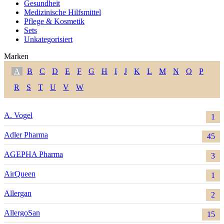
Gesundheit
Medizinische Hilfsmittel
Pflege & Kosmetik
Sets
Unkategorisiert
Marken
A
B
C
D
E
F
G
H
I
J
K
L
M
N
O
P
R
S
T
U
V
W
A. Vogel
1
Adler Pharma
45
AGEPHA Pharma
3
AirQueen
1
Allergan
2
AllergoSan
15