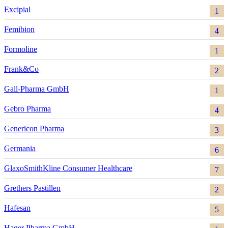
Excipial
1
Femibion
4
Formoline
1
Frank&Co
2
Gall-Pharma GmbH
1
Gebro Pharma
4
Genericon Pharma
3
Germania
6
GlaxoSmithKline Consumer Healthcare
7
Grethers Pastillen
2
Hafesan
5
Hager Pharma GmbH