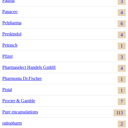
Padma
3
Panaceo
4
Pelpharma
6
Perskindol
4
Petrasch
1
Pfizer
3
Pharmaselect Handels GmbH
4
Pharmonta Dr.Fischer
1
Pistal
1
Procter & Gamble
7
Pure encapsulations
113
ratiopharm
2