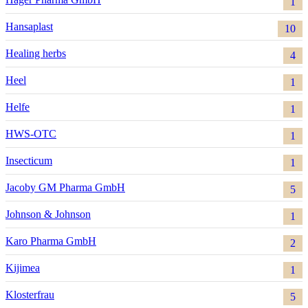
1
Hansaplast
10
Healing herbs
4
Heel
1
Helfe
1
HWS-OTC
1
Insecticum
1
Jacoby GM Pharma GmbH
5
Johnson & Johnson
1
Karo Pharma GmbH
2
Kijimea
1
Klosterfrau
5