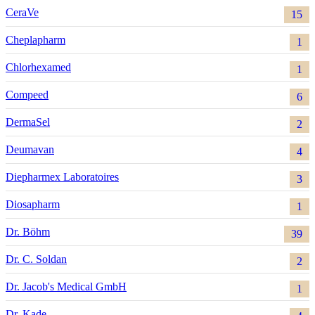
CeraVe
15
Cheplapharm
1
Chlorhexamed
1
Compeed
6
DermaSel
2
Deumavan
4
Diepharmex Laboratoires
3
Diosapharm
1
Dr. Böhm
39
Dr. C. Soldan
2
Dr. Jacob's Medical GmbH
1
Dr. Kade