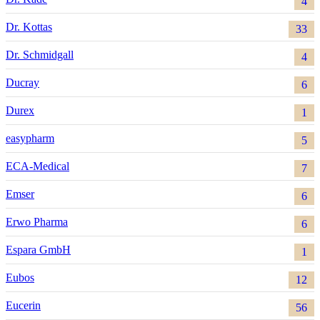
4
Dr. Kottas
33
Dr. Schmidgall
4
Ducray
6
Durex
1
easypharm
5
ECA-Medical
7
Emser
6
Erwo Pharma
6
Espara GmbH
1
Eubos
12
Eucerin
56