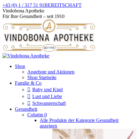
Zum
+43 (0) 1 / 317 51 91
BEREITSCHAFT
Inhalt
Facebook
Instagram
Vindobona Apotheke
springen
page
page
Für Ihre Gesundheit – seit 1910
opens
opens
in
in
new
new
window
window
Shop
Angebote und Aktionen
Shop Startseite
Familie & Co
Baby und Kind
Lust und Liebe
Schwangerschaft
Gesundheit
Column 0
Alle Produkte der Kategorie Gesundheit
anzeigen