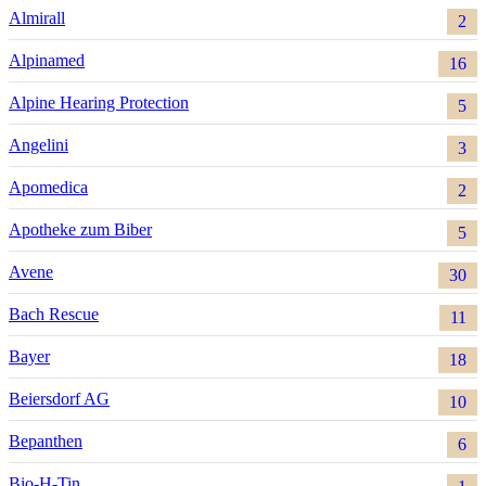
Almirall
2
Alpinamed
16
Alpine Hearing Protection
5
Angelini
3
Apomedica
2
Apotheke zum Biber
5
Avene
30
Bach Rescue
11
Bayer
18
Beiersdorf AG
10
Bepanthen
6
Bio-H-Tin