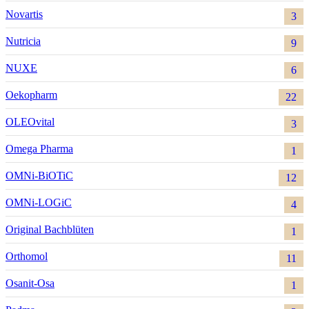
Novartis
3
Nutricia
9
NUXE
6
Oekopharm
22
OLEOvital
3
Omega Pharma
1
OMNi-BiOTiC
12
OMNi-LOGiC
4
Original Bachblüten
1
Orthomol
11
Osanit-Osa
1