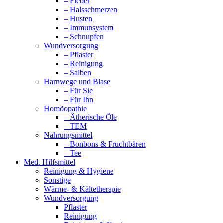
– Fieber
– Halsschmerzen
– Husten
– Immunsystem
– Schnupfen
Wundversorgung
– Pflaster
– Reinigung
– Salben
Harnwege und Blase
– Für Sie
– Für Ihn
Homöopathie
– Ätherische Öle
– TEM
Nahrungsmittel
– Bonbons & Fruchtbären
– Tee
Med. Hilfsmittel
Reinigung & Hygiene
Sonstige
Wärme- & Kältetherapie
Wundversorgung
Pflaster
Reinigung