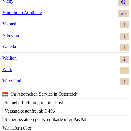
Vichy
62
Vindobona Apotheke
26
Vismed
1
Vitawund
1
Weleda
1
Wellion
2
Wick
4
Wurzeltod
1
Ihr Apotheken Service in Österreich
Schnelle Lieferung mit der Post
Versandkostenfrei ab € 49,-
Sicher bezahlen per Kreditkarte oder PayPal
Wir liefern über