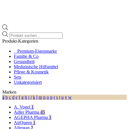
Products
search
Produkt-Kategorien
⠀​Premium-Eigenmarke
Familie & Co
Gesundheit
Medizinische Hilfsmittel
Pflege & Kosmetik
Sets
Unkategorisiert
Marken
a
b
c
d
e
f
g
h
i
j
k
l
m
n
o
p
r
s
t
u
v
w
A. Vogel
1
Adler Pharma
45
AGEPHA Pharma
3
AirQueen
1
Allergan
2