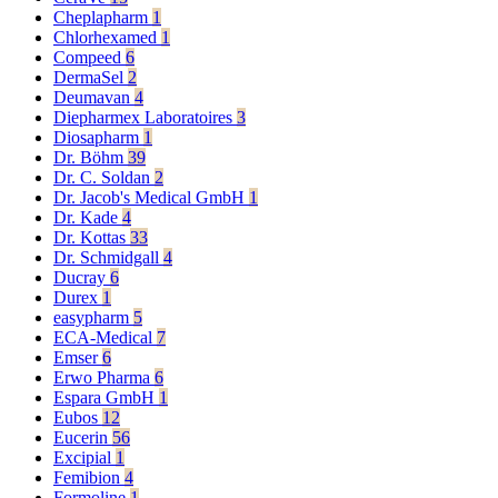
Cheplapharm
1
Chlorhexamed
1
Compeed
6
DermaSel
2
Deumavan
4
Diepharmex Laboratoires
3
Diosapharm
1
Dr. Böhm
39
Dr. C. Soldan
2
Dr. Jacob's Medical GmbH
1
Dr. Kade
4
Dr. Kottas
33
Dr. Schmidgall
4
Ducray
6
Durex
1
easypharm
5
ECA-Medical
7
Emser
6
Erwo Pharma
6
Espara GmbH
1
Eubos
12
Eucerin
56
Excipial
1
Femibion
4
Formoline
1