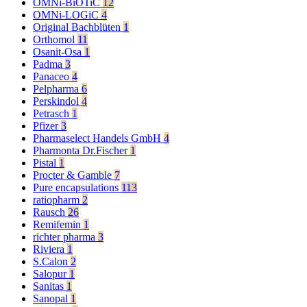
OMNi-BiOTiC
12
OMNi-LOGiC
4
Original Bachblüten
1
Orthomol
11
Osanit-Osa
1
Padma
3
Panaceo
4
Pelpharma
6
Perskindol
4
Petrasch
1
Pfizer
3
Pharmaselect Handels GmbH
4
Pharmonta Dr.Fischer
1
Pistal
1
Procter & Gamble
7
Pure encapsulations
113
ratiopharm
2
Rausch
26
Remifemin
1
richter pharma
3
Riviera
1
S.Calon
2
Salopur
1
Sanitas
1
Sanopal
1