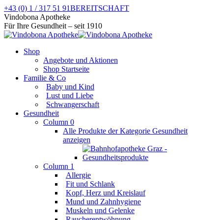
Zum
+43 (0) 1 / 317 51 91
BEREITSCHAFT
Inhalt
Facebook
Instagram
Vindobona Apotheke
springen
page
page
Für Ihre Gesundheit – seit 1910
opens
opens
in
in
Shop
new
new
Angebote und Aktionen
window
window
Shop Startseite
Familie & Co
Baby und Kind
Lust und Liebe
Schwangerschaft
Gesundheit
Column 0
Alle Produkte der Kategorie Gesundheit
anzeigen
Column 1
Allergie
Fit und Schlank
Kopf, Herz und Kreislauf
Mund und Zahnhygiene
Muskeln und Gelenke
Raucherentwöhnung