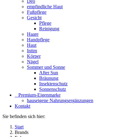
Deo
empfindliche Haut
Fußpflege
Gesicht
Pflege
Reinigung
Haare
Handpflege
Haut
Intim
Körper
Nägel
Sommer und Sonne
After Sun
Bräunung
Insektenschutz
Sonnenschutz
⠀​Premium-Eigenmarke
hauseigene Nahrungsergänzungen
Kontakt
Sie befinden sich hier:
Start
Brands