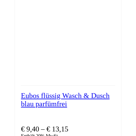
Eubos flüssig Wasch & Dusch
blau parfümfrei
Preisspanne:
€
9,40
–
€
13,15
Enthält 20% MwSt.