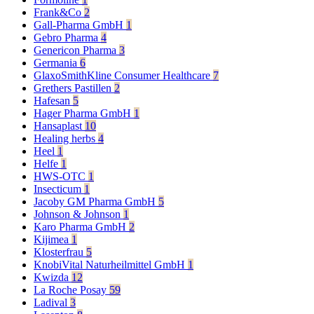
Frank&Co
2
Gall-Pharma GmbH
1
Gebro Pharma
4
Genericon Pharma
3
Germania
6
GlaxoSmithKline Consumer Healthcare
7
Grethers Pastillen
2
Hafesan
5
Hager Pharma GmbH
1
Hansaplast
10
Healing herbs
4
Heel
1
Helfe
1
HWS-OTC
1
Insecticum
1
Jacoby GM Pharma GmbH
5
Johnson & Johnson
1
Karo Pharma GmbH
2
Kijimea
1
Klosterfrau
5
KnobiVital Naturheilmittel GmbH
1
Kwizda
12
La Roche Posay
59
Ladival
3