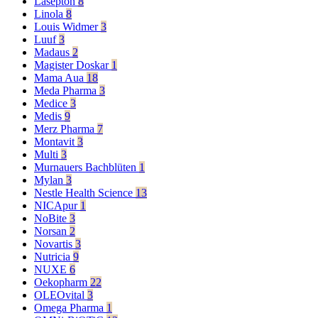
Lasepton
8
Linola
8
Louis Widmer
3
Luuf
3
Madaus
2
Magister Doskar
1
Mama Aua
18
Meda Pharma
3
Medice
3
Medis
9
Merz Pharma
7
Montavit
3
Multi
3
Murnauers Bachblüten
1
Mylan
3
Nestle Health Science
13
NICApur
1
NoBite
3
Norsan
2
Novartis
3
Nutricia
9
NUXE
6
Oekopharm
22
OLEOvital
3
Omega Pharma
1