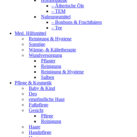
Homöopathie
– Ätherische Öle
– TEM
Nahrungsmittel
– Bonbons & Fruchtbären
– Tee
Med. Hilfsmittel
Reinigung & Hygiene
Sonstige
Wärme- & Kältetherapie
Wundversorgung
Pflaster
Reinigung
Reinigung & Hygiene
Salben
Pflege & Kosmetik
Baby & Kind
Deo
empfindliche Haut
Fußpflege
Gesicht
Pflege
Reinigung
Haare
Handpflege