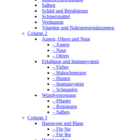
Salben
Schlaf und Beruhigung
Schmerzmittel
Verdauung
Vitamine und Nahrungsergänzungen
Column 2
Augen, Ohren und Nase
– Augen
– Nase
– Ohren
Erkältung und Immunsystem
– Fieber
– Halsschmerzen
– Husten
– Immunsystem
– Schnupfen
Wundversorgung
– Pflaster
– Reinigung
– Salben
Column 3
Harnwege und Blase
– Für Sie
– Für Ihn