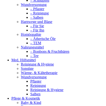
– Schnupfen
Wundversorgung
– Pflaster
– Reinigung
– Salben
Harnwege und Blase
– Für Sie
– Für Ihn
Homöopathie
– Ätherische Öle
– TEM
Nahrungsmittel
– Bonbons & Fruchtbären
– Tee
Med. Hilfsmittel
Reinigung & Hygiene
Sonstige
Wärme- & Kältetherapie
Wundversorgung
Pflaster
Reinigung
Reinigung & Hygiene
Salben
Pflege & Kosmetik
Baby & Kind