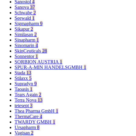
Sanostol
4
Sanova
37
Schwabe
2
Seewald
1
Sigmapharm
9
Sikapur
2
Similasan
2
Sinapharm
1
Sinomarin
4
SkinCeuticals
28
Sonnentor
1
SORBION AUSTRIA
1
SPUR-A-MIN HANDELSGMBH
1
Stada
13
Stilaxx
5
Supradyn
9
Taoasis
1
Tears Again
2
Terra Nova
13
tetesept
3
Thea Pharma GmbH
1
ThermaCare
4
TWARDY GMBH
1
Ursapharm
8
Vagisan
2