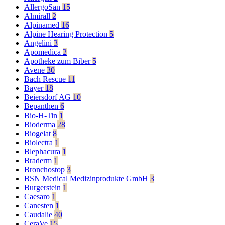
AllergoSan
15
Almirall
2
Alpinamed
16
Alpine Hearing Protection
5
Angelini
3
Apomedica
2
Apotheke zum Biber
5
Avene
30
Bach Rescue
11
Bayer
18
Beiersdorf AG
10
Bepanthen
6
Bio-H-Tin
1
Bioderma
28
Biogelat
8
Biolectra
1
Blephacura
1
Braderm
1
Bronchostop
3
BSN Medical Medizinprodukte GmbH
3
Burgerstein
1
Caesaro
1
Canesten
1
Caudalie
40
CeraVe
15