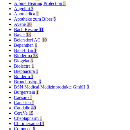
Alpine Hearing Protection
5
Angelini
3
Apomedica
2
Apotheke zum Biber
5
Avene
30
Bach Rescue
11
Bayer
18
Beiersdorf AG
10
Bepanthen
6
Bio-H-Tin
1
Bioderma
28
Biogelat
8
Biolectra
1
Blephacura
1
Braderm
1
Bronchostop
3
BSN Medical Medizinprodukte GmbH
3
Burgerstein
1
Caesaro
1
Canesten
1
Caudalie
40
CeraVe
15
Cheplapharm
1
Chlorhexamed
1
Compeed
6