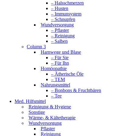
– Halsschmerzen
– Husten
– Immunsystem
– Schnupfen
Wundversorgung
– Pflaster
– Reinigung
– Salben
Column 3
Harnwege und Blase
– Für Sie
– Für Ihn
Homöopathie
– Ätherische Öle
– TEM
Nahrungsmittel
– Bonbons & Fruchtbären
– Tee
Med. Hilfsmittel
Reinigung & Hygiene
Sonstige
Wärme- & Kältetherapie
Wundversorgung
Pflaster
Reinigung