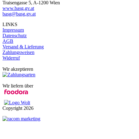
Traisengasse 5, A-1200 Wien
www.basg.gv.at
basg@basg.gv.at
LINKS
Impressum
Datenschutz
AGB
Versand & Lieferung
Zahlungsweisen
Widerruf
Wir akzeptieren
Wir liefern über
Copyright
2026
t