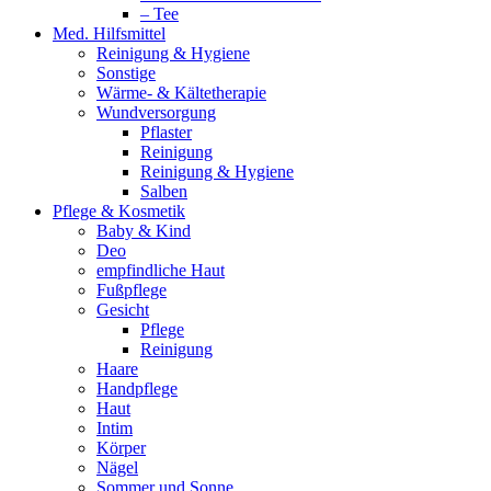
– Tee
Med. Hilfsmittel
Reinigung & Hygiene
Sonstige
Wärme- & Kältetherapie
Wundversorgung
Pflaster
Reinigung
Reinigung & Hygiene
Salben
Pflege & Kosmetik
Baby & Kind
Deo
empfindliche Haut
Fußpflege
Gesicht
Pflege
Reinigung
Haare
Handpflege
Haut
Intim
Körper
Nägel
Sommer und Sonne