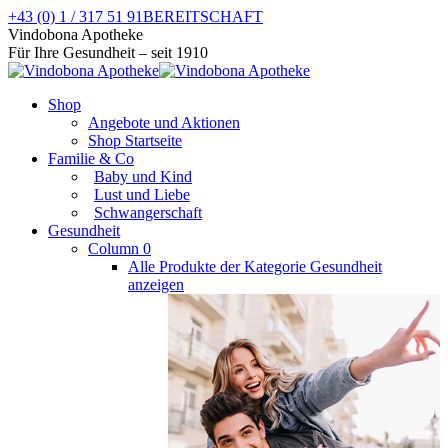
Zum
+43 (0) 1 / 317 51 91
BEREITSCHAFT
Inhalt
Facebook
Instagram
Vindobona Apotheke
springen
page
page
Für Ihre Gesundheit – seit 1910
opens
opens
in
in
Shop
new
new
Angebote und Aktionen
window
window
Shop Startseite
Familie & Co
Baby und Kind
Lust und Liebe
Schwangerschaft
Gesundheit
Column 0
Alle Produkte der Kategorie Gesundheit
anzeigen