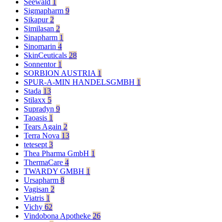
Seewald
1
Sigmapharm
9
Sikapur
2
Similasan
2
Sinapharm
1
Sinomarin
4
SkinCeuticals
28
Sonnentor
1
SORBION AUSTRIA
1
SPUR-A-MIN HANDELSGMBH
1
Stada
13
Stilaxx
5
Supradyn
9
Taoasis
1
Tears Again
2
Terra Nova
13
tetesept
3
Thea Pharma GmbH
1
ThermaCare
4
TWARDY GMBH
1
Ursapharm
8
Vagisan
2
Viatris
1
Vichy
62
Vindobona Apotheke
26