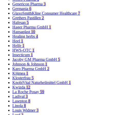
Genericon Pharma
3
Germania
6
GlaxoSmithKline Consumer Healthcare
7
Grethers Pastillen
2
Hafesan
5
Hager Pharma GmbH
1
Hansaplast
10
Healing herbs
4
Heel
1
Helfe
1
HWS-OTC
1
Insecticum
1
Jacoby GM Pharma GmbH
5
Johnson & Johnson
1
Karo Pharma GmbH
2
Kijimea
1
Klosterfrau
5
KnobiVital Naturheilmittel GmbH
1
Kwizda
12
La Roche Posay
59
Ladival
3
Lasepton
8
Linola
8
Louis Widmer
3
Luuf
3