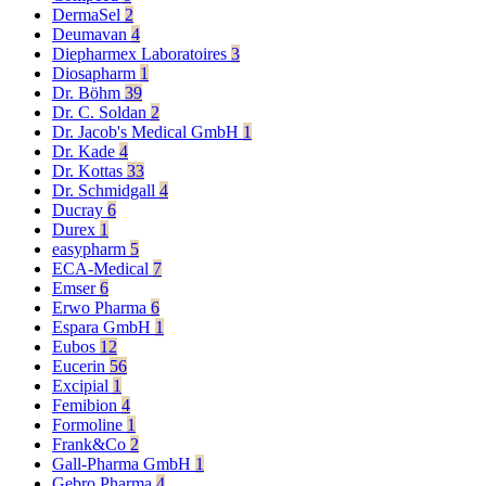
DermaSel
2
Deumavan
4
Diepharmex Laboratoires
3
Diosapharm
1
Dr. Böhm
39
Dr. C. Soldan
2
Dr. Jacob's Medical GmbH
1
Dr. Kade
4
Dr. Kottas
33
Dr. Schmidgall
4
Ducray
6
Durex
1
easypharm
5
ECA-Medical
7
Emser
6
Erwo Pharma
6
Espara GmbH
1
Eubos
12
Eucerin
56
Excipial
1
Femibion
4
Formoline
1
Frank&Co
2
Gall-Pharma GmbH
1
Gebro Pharma
4