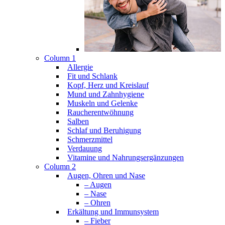
Column 1
Allergie
Fit und Schlank
Kopf, Herz und Kreislauf
Mund und Zahnhygiene
Muskeln und Gelenke
Raucherentwöhnung
Salben
Schlaf und Beruhigung
Schmerzmittel
Verdauung
Vitamine und Nahrungsergänzungen
Column 2
Augen, Ohren und Nase
– Augen
– Nase
– Ohren
Erkältung und Immunsystem
– Fieber