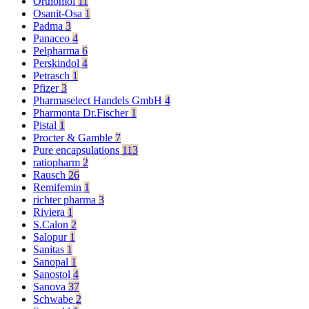
Orthomol
11
Osanit-Osa
1
Padma
3
Panaceo
4
Pelpharma
6
Perskindol
4
Petrasch
1
Pfizer
3
Pharmaselect Handels GmbH
4
Pharmonta Dr.Fischer
1
Pistal
1
Procter & Gamble
7
Pure encapsulations
113
ratiopharm
2
Rausch
26
Remifemin
1
richter pharma
3
Riviera
1
S.Calon
2
Salopur
1
Sanitas
1
Sanopal
1
Sanostol
4
Sanova
37
Schwabe
2