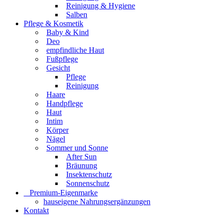
Reinigung & Hygiene
Salben
Pflege & Kosmetik
Baby & Kind
Deo
empfindliche Haut
Fußpflege
Gesicht
Pflege
Reinigung
Haare
Handpflege
Haut
Intim
Körper
Nägel
Sommer und Sonne
After Sun
Bräunung
Insektenschutz
Sonnenschutz
⠀​Premium-Eigenmarke
hauseigene Nahrungsergänzungen
Kontakt