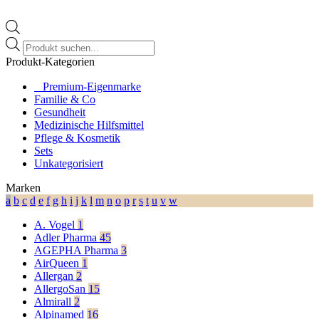
Products
search
Produkt-Kategorien
⠀​Premium-Eigenmarke
Familie & Co
Gesundheit
Medizinische Hilfsmittel
Pflege & Kosmetik
Sets
Unkategorisiert
Marken
a
b
c
d
e
f
g
h
i
j
k
l
m
n
o
p
r
s
t
u
v
w
A. Vogel
1
Adler Pharma
45
AGEPHA Pharma
3
AirQueen
1
Allergan
2
AllergoSan
15
Almirall
2
Alpinamed
16