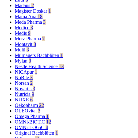
Madaus
2
Magister Doskar
1
Mama Aua
18
Meda Pharma
3
Medice
3
Medis
9
Merz Pharma
7
Montavit
3
Multi
3
Murnauers Bachblüten
1
Mylan
3
Nestle Health Science
13
NICApur
1
NoBite
3
Norsan
2
Novartis
3
Nutricia
9
NUXE
6
Oekopharm
22
OLEOvital
3
Omega Pharma
1
OMNi-BiOTiC
12
OMNi-LOGiC
4
Original Bachblüten
1