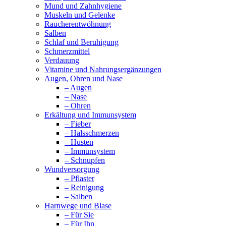
Mund und Zahnhygiene
Muskeln und Gelenke
Raucherentwöhnung
Salben
Schlaf und Beruhigung
Schmerzmittel
Verdauung
Vitamine und Nahrungsergänzungen
Augen, Ohren und Nase
– Augen
– Nase
– Ohren
Erkältung und Immunsystem
– Fieber
– Halsschmerzen
– Husten
– Immunsystem
– Schnupfen
Wundversorgung
– Pflaster
– Reinigung
– Salben
Harnwege und Blase
– Für Sie
– Für Ihn