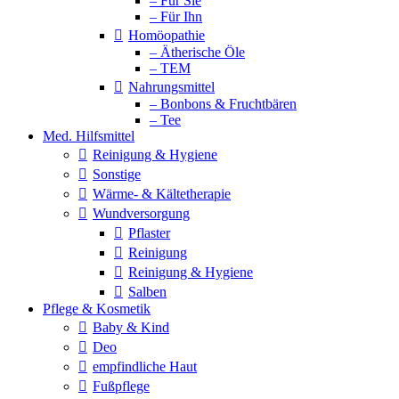
– Für Sie
– Für Ihn
Homöopathie
– Ätherische Öle
– TEM
Nahrungsmittel
– Bonbons & Fruchtbären
– Tee
Med. Hilfsmittel
Reinigung & Hygiene
Sonstige
Wärme- & Kältetherapie
Wundversorgung
Pflaster
Reinigung
Reinigung & Hygiene
Salben
Pflege & Kosmetik
Baby & Kind
Deo
empfindliche Haut
Fußpflege