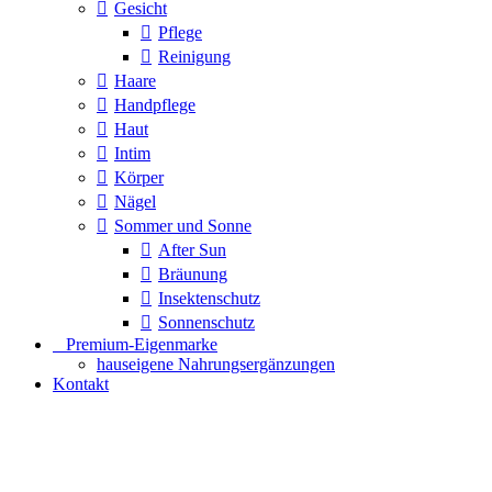
Gesicht
Pflege
Reinigung
Haare
Handpflege
Haut
Intim
Körper
Nägel
Sommer und Sonne
After Sun
Bräunung
Insektenschutz
Sonnenschutz
⠀​Premium-Eigenmarke
hauseigene Nahrungsergänzungen
Kontakt