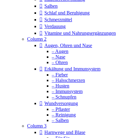
Salben
Schlaf und Beruhigung
Schmerzmittel
Verdauung
Vitamine und Nahrungsergänzungen
Column 2
Augen, Ohren und Nase
– Augen
– Nase
– Ohren
Erkältung und Immunsystem
– Fieber
– Halsschmerzen
– Husten
– Immunsystem
– Schnupfen
Wundversorgung
– Pflaster
– Reinigung
– Salben
Column 3
Harnwege und Blase