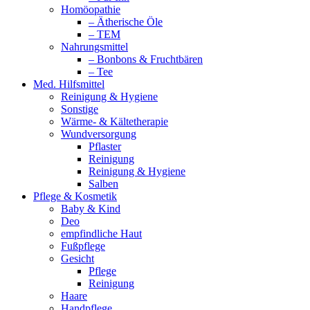
Homöopathie
– Ätherische Öle
– TEM
Nahrungsmittel
– Bonbons & Fruchtbären
– Tee
Med. Hilfsmittel
Reinigung & Hygiene
Sonstige
Wärme- & Kältetherapie
Wundversorgung
Pflaster
Reinigung
Reinigung & Hygiene
Salben
Pflege & Kosmetik
Baby & Kind
Deo
empfindliche Haut
Fußpflege
Gesicht
Pflege
Reinigung
Haare
Handpflege