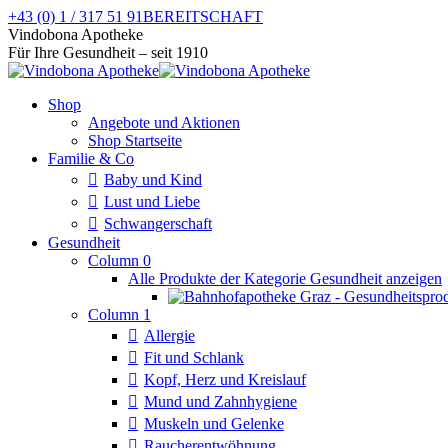
Zum
+43 (0) 1 / 317 51 91
BEREITSCHAFT
Inhalt
Facebook
Instagram
Vindobona Apotheke
springen
page
page
Für Ihre Gesundheit – seit 1910
opens
opens
in
in
Shop
new
new
Angebote und Aktionen
window
window
Shop Startseite
Familie & Co
Baby und Kind
Lust und Liebe
Schwangerschaft
Gesundheit
Column 0
Alle Produkte der Kategorie Gesundheit anzeigen
Column 1
Allergie
Fit und Schlank
Kopf, Herz und Kreislauf
Mund und Zahnhygiene
Muskeln und Gelenke
Raucherentwöhnung