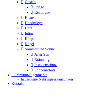
Gesicht
Pflege
Reinigung
Haare
Handpflege
Haut
Intim
Körper
Nägel
Sommer und Sonne
After Sun
Bräunung
Insektenschutz
Sonnenschutz
⠀​Premium-Eigenmarke
hauseigene Nahrungsergänzungen
Kontakt