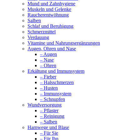
Mund und Zahnhygiene
Muskeln und Gelenke
Raucherentwöhnung
Salben
Schlaf und Beruhigung
Schmerzmittel
Verdauung
Vitamine und Nahrungsergänzungen
Augen, Ohren und Nase
– Augen
– Nase
– Ohren
Erkältung und Immunsystem
– Fieber
– Halsschmerzen
– Husten
– Immunsystem
– Schnupfen
Wundversorgung
– Pflaster
– Reinigung
– Salben
Harnwege und Blase
– Für Sie
– Für Ihn