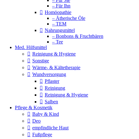
– Für Sie
– Für Ihn
Homöopathie
– Ätherische Öle
– TEM
Nahrungsmittel
– Bonbons & Fruchtbären
– Tee
Med. Hilfsmittel
Reinigung & Hygiene
Sonstige
Wärme- & Kältetherapie
Wundversorgung
Pflaster
Reinigung
Reinigung & Hygiene
Salben
Pflege & Kosmetik
Baby & Kind
Deo
empfindliche Haut
Fußpflege