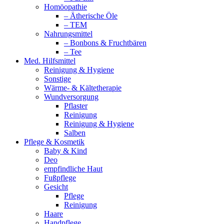
Homöopathie
– Ätherische Öle
– TEM
Nahrungsmittel
– Bonbons & Fruchtbären
– Tee
Med. Hilfsmittel
Reinigung & Hygiene
Sonstige
Wärme- & Kältetherapie
Wundversorgung
Pflaster
Reinigung
Reinigung & Hygiene
Salben
Pflege & Kosmetik
Baby & Kind
Deo
empfindliche Haut
Fußpflege
Gesicht
Pflege
Reinigung
Haare
Handpflege