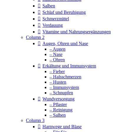
Salben
Schlaf und Beruhigung
Schmerzmittel
Verdauung
Vitamine und Nahrungsergänzungen
Column 2
Augen, Ohren und Nase
– Augen
– Nase
– Ohren
Erkältung und Immunsystem
– Fieber
– Halsschmerzen
– Husten
– Immunsystem
– Schnupfen
Wundversorgung
– Pflaster
– Reinigung
– Salben
Column 3
Harnwege und Blase