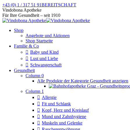
Zum
+43 (0) 1 / 317 51 91
BEREITSCHAFT
Inhalt
Facebook
Instagram
Vindobona Apotheke
springen
page
page
Für Ihre Gesundheit – seit 1910
opens
opens
in
in
Shop
new
new
Angebote und Aktionen
window
window
Shop Startseite
Familie & Co
Baby und Kind
Lust und Liebe
Schwangerschaft
Gesundheit
Column 0
Alle Produkte der Kategorie Gesundheit anzeigen
Column 1
Allergie
Fit und Schlank
Kopf, Herz und Kreislauf
Mund und Zahnhygiene
Muskeln und Gelenke
Raucherentwöhnung