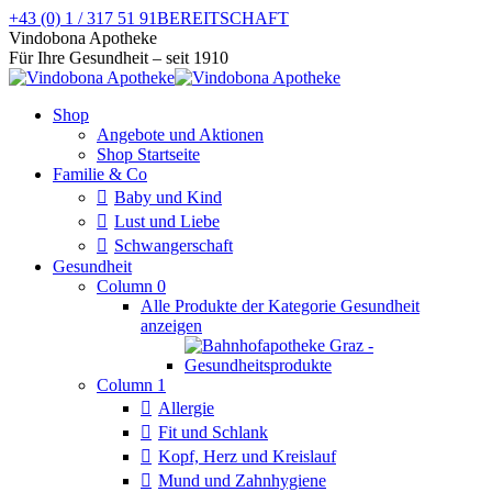
Zum
+43 (0) 1 / 317 51 91
BEREITSCHAFT
Inhalt
Facebook
Instagram
Vindobona Apotheke
springen
page
page
Für Ihre Gesundheit – seit 1910
opens
opens
in
in
Shop
new
new
Angebote und Aktionen
window
window
Shop Startseite
Familie & Co
Baby und Kind
Lust und Liebe
Schwangerschaft
Gesundheit
Column 0
Alle Produkte der Kategorie Gesundheit
anzeigen
Column 1
Allergie
Fit und Schlank
Kopf, Herz und Kreislauf
Mund und Zahnhygiene