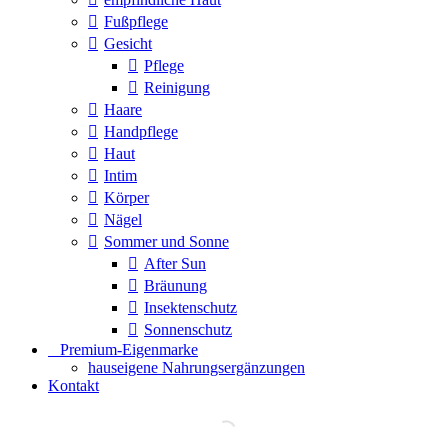
Fußpflege
Gesicht
Pflege
Reinigung
Haare
Handpflege
Haut
Intim
Körper
Nägel
Sommer und Sonne
After Sun
Bräunung
Insektenschutz
Sonnenschutz
⠀​Premium-Eigenmarke
hauseigene Nahrungsergänzungen
Kontakt