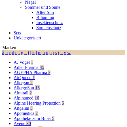
Nägel
Sommer und Sonne
After Sun
Bräunung
Insektenschutz
Sonnenschutz
Sets
Unkategorisiert
Marken
a
b
c
d
e
f
g
h
i
j
k
l
m
n
o
p
r
s
t
u
v
w
A. Vogel
1
Adler Pharma
45
AGEPHA Pharma
3
AirQueen
1
Allergan
2
AllergoSan
15
Almirall
2
Alpinamed
16
Alpine Hearing Protection
5
Angelini
3
Apomedica
2
Apotheke zum Biber
5
Avene
30