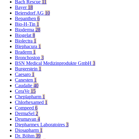
Bach Rescue
11
Bayer
18
Beiersdorf AG
10
Bepanthen
6
Bio-H-Tin
1
Bioderma
28
Biogelat
8
Biolectra
1
Blephacura
1
Braderm
1
Bronchostop
3
BSN Medical Medizinprodukte GmbH
3
Burgerstein
1
Caesaro
1
Canesten
1
Caudalie
40
CeraVe
15
Cheplapharm
1
Chlorhexamed
1
Compeed
6
DermaSel
2
Deumavan
4
Diepharmex Laboratoires
3
Diosapharm
1
Dr. Böhm
39