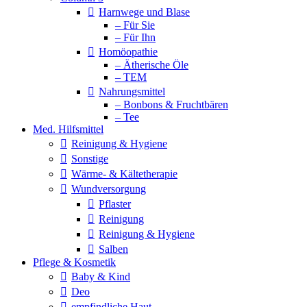
Harnwege und Blase
– Für Sie
– Für Ihn
Homöopathie
– Ätherische Öle
– TEM
Nahrungsmittel
– Bonbons & Fruchtbären
– Tee
Med. Hilfsmittel
Reinigung & Hygiene
Sonstige
Wärme- & Kältetherapie
Wundversorgung
Pflaster
Reinigung
Reinigung & Hygiene
Salben
Pflege & Kosmetik
Baby & Kind
Deo
empfindliche Haut