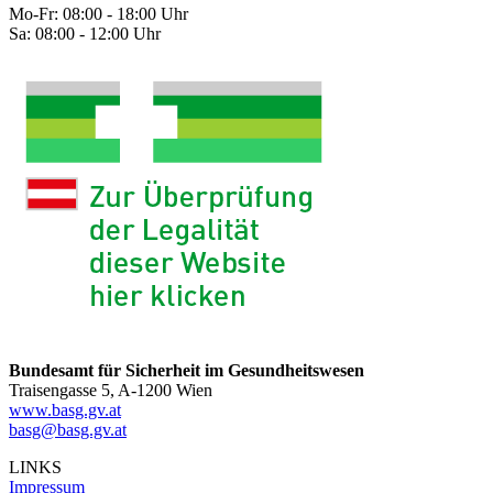
Mo-Fr: 08:00 - 18:00 Uhr
Sa: 08:00 - 12:00 Uhr
Bundesamt für Sicherheit im Gesundheitswesen
Traisengasse 5, A-1200 Wien
www.basg.gv.at
basg@basg.gv.at
LINKS
Impressum