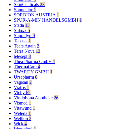
SkinCeuticals
28
Sonnentor
1
SORBION AUSTRIA
1
SPUR-A-MIN HANDELSGMBH
1
Stada
13
Stilaxx
5
Supradyn
9
Taoasis
1
Tears Again
2
Terra Nova
13
tetesept
3
Thea Pharma GmbH
1
ThermaCare
4
TWARDY GMBH
1
Ursapharm
8
Vagisan
2
Viatris
1
Vichy
62
Vindobona Apotheke
26
Vismed
1
Vitawund
1
Weleda
1
Wellion
2
Wick
4
Wurzeltod
1