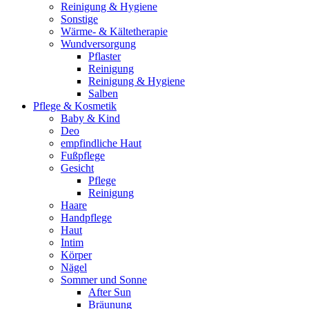
Reinigung & Hygiene
Sonstige
Wärme- & Kältetherapie
Wundversorgung
Pflaster
Reinigung
Reinigung & Hygiene
Salben
Pflege & Kosmetik
Baby & Kind
Deo
empfindliche Haut
Fußpflege
Gesicht
Pflege
Reinigung
Haare
Handpflege
Haut
Intim
Körper
Nägel
Sommer und Sonne
After Sun
Bräunung