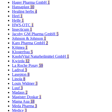
Hager Pharma GmbH
1
Hansaplast
10
Healing herbs
4
Heel
1
Helfe
1
HWS-OTC
1
Insecticum
1
Jacoby GM Pharma GmbH
5
Johnson & Johnson
1
Karo Pharma GmbH
2
Kijimea
1
Klosterfrau
5
KnobiVital Naturheilmittel GmbH
1
Kwizda
12
La Roche Posay
59
Ladival
3
Lasepton
8
Linola
8
Louis Widmer
3
Luuf
3
Madaus
2
Magister Doskar
1
Mama Aua
18
Meda Pharma
3
Medice
3