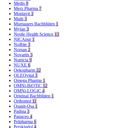
Medis
9
Merz Pharma
7
Montavit
3
Multi
3
Murnauers Bachblüten
1
Mylan
3
Nestle Health Science
13
NICApur
1
NoBite
3
Norsan
2
Novartis
3
Nutricia
9
NUXE
6
Oekopharm
22
OLEOvital
3
Omega Pharma
1
OMNi-BiOTiC
12
OMNi-LOGiC
4
Original Bachblüten
1
Orthomol
11
Osanit-Osa
1
Padma
3
Panaceo
4
Pelpharma
6
Perskindol
4