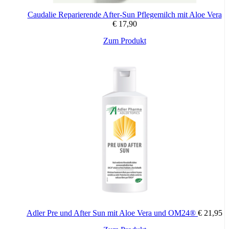
Caudalie Reparierende After-Sun Pflegemilch mit Aloe Vera
€
17,90
Zum Produkt
Adler Pre und After Sun mit Aloe Vera und OM24®
€
21,95