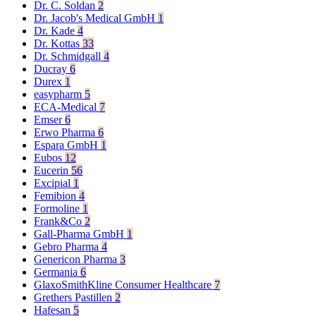
Dr. C. Soldan
2
Dr. Jacob's Medical GmbH
1
Dr. Kade
4
Dr. Kottas
33
Dr. Schmidgall
4
Ducray
6
Durex
1
easypharm
5
ECA-Medical
7
Emser
6
Erwo Pharma
6
Espara GmbH
1
Eubos
12
Eucerin
56
Excipial
1
Femibion
4
Formoline
1
Frank&Co
2
Gall-Pharma GmbH
1
Gebro Pharma
4
Genericon Pharma
3
Germania
6
GlaxoSmithKline Consumer Healthcare
7
Grethers Pastillen
2
Hafesan
5