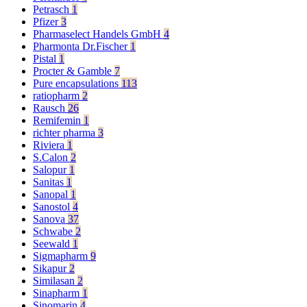
Petrasch
1
Pfizer
3
Pharmaselect Handels GmbH
4
Pharmonta Dr.Fischer
1
Pistal
1
Procter & Gamble
7
Pure encapsulations
113
ratiopharm
2
Rausch
26
Remifemin
1
richter pharma
3
Riviera
1
S.Calon
2
Salopur
1
Sanitas
1
Sanopal
1
Sanostol
4
Sanova
37
Schwabe
2
Seewald
1
Sigmapharm
9
Sikapur
2
Similasan
2
Sinapharm
1
Sinomarin
4