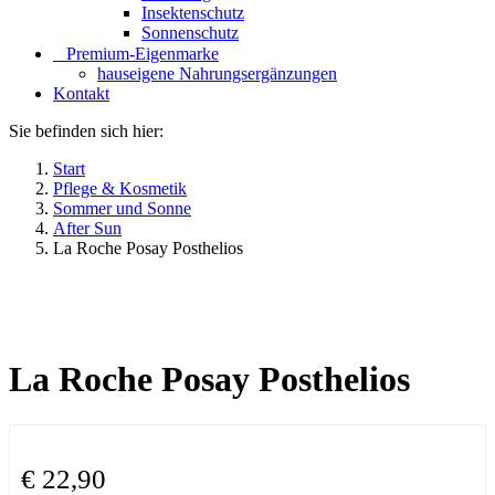
Insektenschutz
Sonnenschutz
⠀​Premium-Eigenmarke
hauseigene Nahrungsergänzungen
Kontakt
Sie befinden sich hier:
Start
Pflege & Kosmetik
Sommer und Sonne
After Sun
La Roche Posay Posthelios
La Roche Posay Posthelios
€
22,90