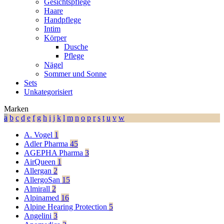
Gesichtspflege
Haare
Handpflege
Intim
Körper
Dusche
Pflege
Nägel
Sommer und Sonne
Sets
Unkategorisiert
Marken
a
b
c
d
e
f
g
h
i
j
k
l
m
n
o
p
r
s
t
u
v
w
A. Vogel
1
Adler Pharma
45
AGEPHA Pharma
3
AirQueen
1
Allergan
2
AllergoSan
15
Almirall
2
Alpinamed
16
Alpine Hearing Protection
5
Angelini
3