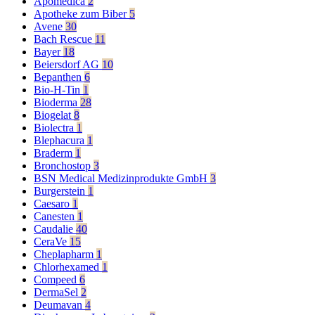
Apomedica
2
Apotheke zum Biber
5
Avene
30
Bach Rescue
11
Bayer
18
Beiersdorf AG
10
Bepanthen
6
Bio-H-Tin
1
Bioderma
28
Biogelat
8
Biolectra
1
Blephacura
1
Braderm
1
Bronchostop
3
BSN Medical Medizinprodukte GmbH
3
Burgerstein
1
Caesaro
1
Canesten
1
Caudalie
40
CeraVe
15
Cheplapharm
1
Chlorhexamed
1
Compeed
6
DermaSel
2
Deumavan
4