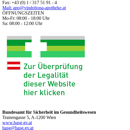
Fax: +43 (0) 1 / 317 51 91 - 4
Mail: apo@vindobona-apotheke.at
ÖFFNUNGSZEITEN
Mo-Fr: 08:00 - 18:00 Uhr
Sa: 08:00 - 12:00 Uhr
Bundesamt für Sicherheit im Gesundheitswesen
Traisengasse 5, A-1200 Wien
www.basg.gv.at
basg@basg.gv.at