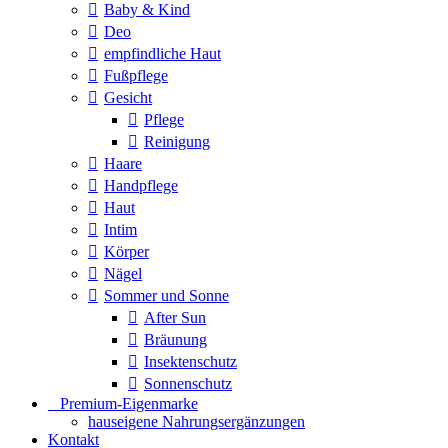
Baby & Kind
Deo
empfindliche Haut
Fußpflege
Gesicht
Pflege
Reinigung
Haare
Handpflege
Haut
Intim
Körper
Nägel
Sommer und Sonne
After Sun
Bräunung
Insektenschutz
Sonnenschutz
⠀​Premium-Eigenmarke
hauseigene Nahrungsergänzungen
Kontakt