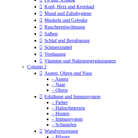
Kopf, Herz und Kreislauf
Mund und Zahnhygiene
Muskeln und Gelenke
Raucherentwöhnung
Salben
Schlaf und Beruhigung
Schmerzmittel
Verdauung
Vitamine und Nahrungsergänzungen
Column 2
Augen, Ohren und Nase
– Augen
– Nase
– Ohren
Erkältung und Immunsystem
– Fieber
– Halsschmerzen
– Husten
– Immunsystem
– Schnupfen
Wundversorgung
– Pflaster