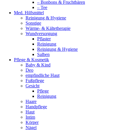
– Bonbons & Fruchtbären
– Tee
Med. Hilfsmittel
Reinigung & Hygiene
Sonstige
Wärme- & Kältetherapie
Wundversorgung
Pflaster
Reinigung
Reinigung & Hygiene
Salben
Pflege & Kosmetik
Baby & Kind
Deo
empfindliche Haut
Fußpflege
Gesicht
Pflege
Reinigung
Haare
Handpflege
Haut
Intim
Körper
Nägel