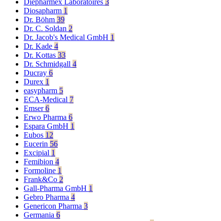
Diepharmex Laboratoires
3
Diosapharm
1
Dr. Böhm
39
Dr. C. Soldan
2
Dr. Jacob's Medical GmbH
1
Dr. Kade
4
Dr. Kottas
33
Dr. Schmidgall
4
Ducray
6
Durex
1
easypharm
5
ECA-Medical
7
Emser
6
Erwo Pharma
6
Espara GmbH
1
Eubos
12
Eucerin
56
Excipial
1
Femibion
4
Formoline
1
Frank&Co
2
Gall-Pharma GmbH
1
Gebro Pharma
4
Genericon Pharma
3
Germania
6