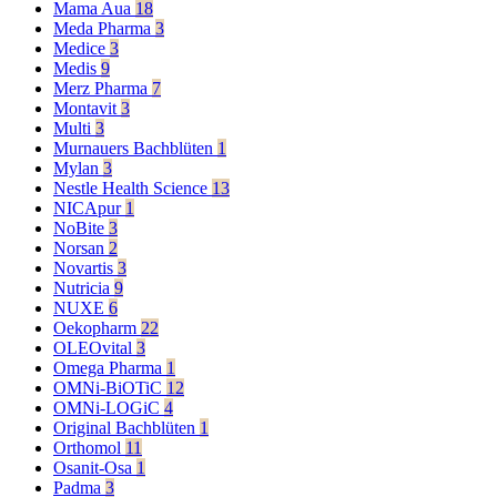
Mama Aua
18
Meda Pharma
3
Medice
3
Medis
9
Merz Pharma
7
Montavit
3
Multi
3
Murnauers Bachblüten
1
Mylan
3
Nestle Health Science
13
NICApur
1
NoBite
3
Norsan
2
Novartis
3
Nutricia
9
NUXE
6
Oekopharm
22
OLEOvital
3
Omega Pharma
1
OMNi-BiOTiC
12
OMNi-LOGiC
4
Original Bachblüten
1
Orthomol
11
Osanit-Osa
1
Padma
3