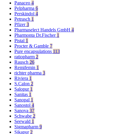
Panaceo
4
Pelpharma
6
Perskindol
4
Petrasch
1
Pfizer
3
Pharmaselect Handels GmbH
4
Pharmonta Dr.Fischer
1
Pistal
1
Procter & Gamble
7
Pure encapsulations
113
ratiopharm
2
Rausch
26
Remifemin
1
richter pharma
3
Riviera
1
S.Calon
2
Salopur
1
Sanitas
1
Sanopal
1
Sanostol
4
Sanova
37
Schwabe
2
Seewald
1
Sigmapharm
9
Sikapur
2