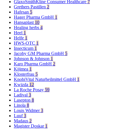
GlaxoSmithKline Consumer Healthcare
7
Grethers Pastillen
2
Hafesan
5
Hager Pharma GmbH
1
Hansaplast
10
Healing herbs
4
Heel
1
Helfe
1
HWS-OTC
1
Insecticum
1
Jacoby GM Pharma GmbH
5
Johnson & Johnson
1
Karo Pharma GmbH
2
Kijimea
1
Klosterfrau
5
KnobiVital Naturheilmittel GmbH
1
Kwizda
12
La Roche Posay
59
Ladival
3
Lasepton
8
Linola
8
Louis Widmer
3
Luuf
3
Madaus
2
Magister Doskar
1