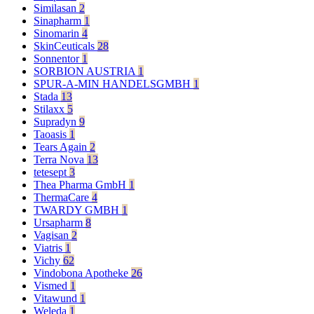
Similasan
2
Sinapharm
1
Sinomarin
4
SkinCeuticals
28
Sonnentor
1
SORBION AUSTRIA
1
SPUR-A-MIN HANDELSGMBH
1
Stada
13
Stilaxx
5
Supradyn
9
Taoasis
1
Tears Again
2
Terra Nova
13
tetesept
3
Thea Pharma GmbH
1
ThermaCare
4
TWARDY GMBH
1
Ursapharm
8
Vagisan
2
Viatris
1
Vichy
62
Vindobona Apotheke
26
Vismed
1
Vitawund
1
Weleda
1