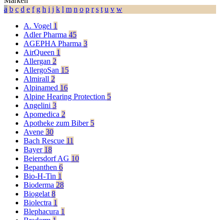
Marken
a
b
c
d
e
f
g
h
i
j
k
l
m
n
o
p
r
s
t
u
v
w
A. Vogel
1
Adler Pharma
45
AGEPHA Pharma
3
AirQueen
1
Allergan
2
AllergoSan
15
Almirall
2
Alpinamed
16
Alpine Hearing Protection
5
Angelini
3
Apomedica
2
Apotheke zum Biber
5
Avene
30
Bach Rescue
11
Bayer
18
Beiersdorf AG
10
Bepanthen
6
Bio-H-Tin
1
Bioderma
28
Biogelat
8
Biolectra
1
Blephacura
1