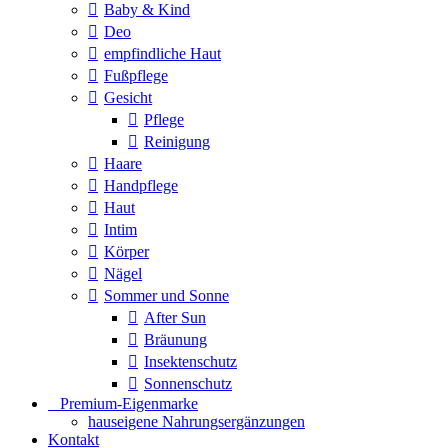
Baby & Kind
Deo
empfindliche Haut
Fußpflege
Gesicht
Pflege
Reinigung
Haare
Handpflege
Haut
Intim
Körper
Nägel
Sommer und Sonne
After Sun
Bräunung
Insektenschutz
Sonnenschutz
⠀​Premium-Eigenmarke
hauseigene Nahrungsergänzungen
Kontakt