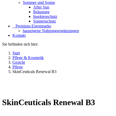
Sommer und Sonne
After Sun
Bräunung
Insektenschutz
Sonnenschutz
⠀​Premium-Eigenmarke
hauseigene Nahrungsergänzungen
Kontakt
Sie befinden sich hier:
Start
Pflege & Kosmetik
Gesicht
Pflege
SkinCeuticals Renewal B3
SkinCeuticals Renewal B3