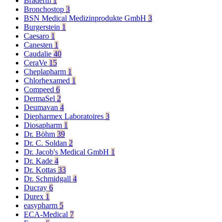
Braderm
1
Bronchostop
3
BSN Medical Medizinprodukte GmbH
3
Burgerstein
1
Caesaro
1
Canesten
1
Caudalie
40
CeraVe
15
Cheplapharm
1
Chlorhexamed
1
Compeed
6
DermaSel
2
Deumavan
4
Diepharmex Laboratoires
3
Diosapharm
1
Dr. Böhm
39
Dr. C. Soldan
2
Dr. Jacob's Medical GmbH
1
Dr. Kade
4
Dr. Kottas
33
Dr. Schmidgall
4
Ducray
6
Durex
1
easypharm
5
ECA-Medical
7