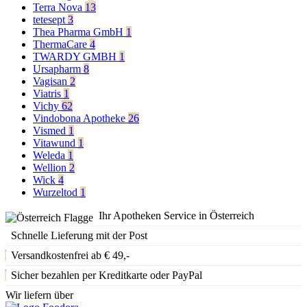
Terra Nova
13
tetesept
3
Thea Pharma GmbH
1
ThermaCare
4
TWARDY GMBH
1
Ursapharm
8
Vagisan
2
Viatris
1
Vichy
62
Vindobona Apotheke
26
Vismed
1
Vitawund
1
Weleda
1
Wellion
2
Wick
4
Wurzeltod
1
Ihr Apotheken Service in Österreich
Schnelle Lieferung mit der Post
Versandkostenfrei ab € 49,-
Sicher bezahlen per Kreditkarte oder PayPal
Wir liefern über