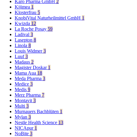
Karo Pharma GmbH
2
Kijimea
1
Klosterfrau
5
KnobiVital Naturheilmittel GmbH
1
Kwizda
12
La Roche Posay
59
Ladival
3
Lasepton
8
Linola
8
Louis Widmer
3
Luuf
3
Madaus
2
Magister Doskar
1
Mama Aua
18
Meda Pharma
3
Medice
3
Medis
9
Merz Pharma
7
Montavit
3
Multi
3
Murnauers Bachblüten
1
Mylan
3
Nestle Health Science
13
NICApur
1
NoBite
3