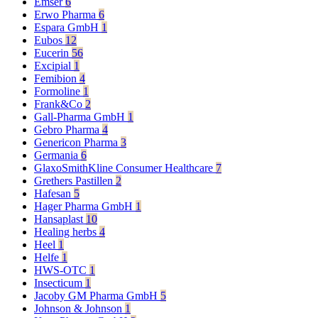
Emser
6
Erwo Pharma
6
Espara GmbH
1
Eubos
12
Eucerin
56
Excipial
1
Femibion
4
Formoline
1
Frank&Co
2
Gall-Pharma GmbH
1
Gebro Pharma
4
Genericon Pharma
3
Germania
6
GlaxoSmithKline Consumer Healthcare
7
Grethers Pastillen
2
Hafesan
5
Hager Pharma GmbH
1
Hansaplast
10
Healing herbs
4
Heel
1
Helfe
1
HWS-OTC
1
Insecticum
1
Jacoby GM Pharma GmbH
5
Johnson & Johnson
1