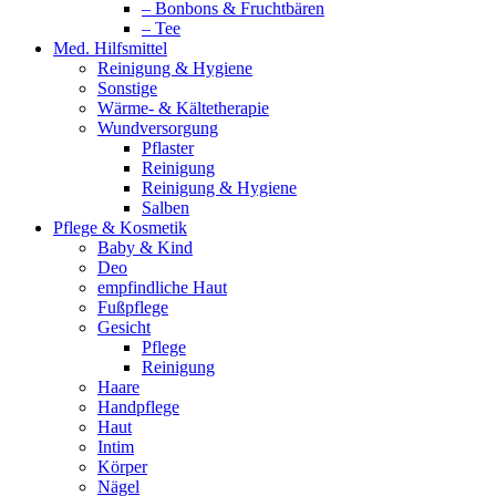
– Bonbons & Fruchtbären
– Tee
Med. Hilfsmittel
Reinigung & Hygiene
Sonstige
Wärme- & Kältetherapie
Wundversorgung
Pflaster
Reinigung
Reinigung & Hygiene
Salben
Pflege & Kosmetik
Baby & Kind
Deo
empfindliche Haut
Fußpflege
Gesicht
Pflege
Reinigung
Haare
Handpflege
Haut
Intim
Körper
Nägel