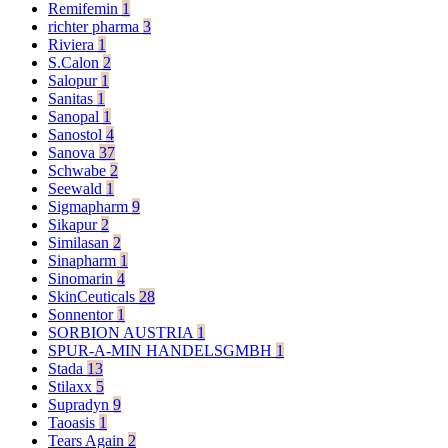
Remifemin
1
richter pharma
3
Riviera
1
S.Calon
2
Salopur
1
Sanitas
1
Sanopal
1
Sanostol
4
Sanova
37
Schwabe
2
Seewald
1
Sigmapharm
9
Sikapur
2
Similasan
2
Sinapharm
1
Sinomarin
4
SkinCeuticals
28
Sonnentor
1
SORBION AUSTRIA
1
SPUR-A-MIN HANDELSGMBH
1
Stada
13
Stilaxx
5
Supradyn
9
Taoasis
1
Tears Again
2