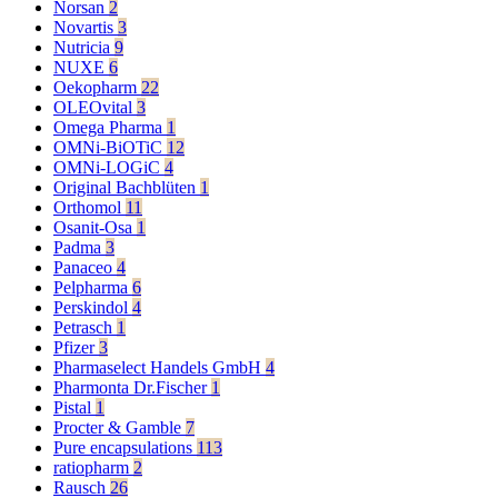
Norsan
2
Novartis
3
Nutricia
9
NUXE
6
Oekopharm
22
OLEOvital
3
Omega Pharma
1
OMNi-BiOTiC
12
OMNi-LOGiC
4
Original Bachblüten
1
Orthomol
11
Osanit-Osa
1
Padma
3
Panaceo
4
Pelpharma
6
Perskindol
4
Petrasch
1
Pfizer
3
Pharmaselect Handels GmbH
4
Pharmonta Dr.Fischer
1
Pistal
1
Procter & Gamble
7
Pure encapsulations
113
ratiopharm
2
Rausch
26