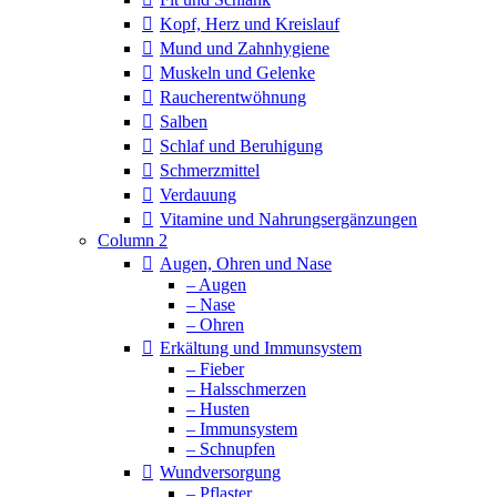
Kopf, Herz und Kreislauf
Mund und Zahnhygiene
Muskeln und Gelenke
Raucherentwöhnung
Salben
Schlaf und Beruhigung
Schmerzmittel
Verdauung
Vitamine und Nahrungsergänzungen
Column 2
Augen, Ohren und Nase
– Augen
– Nase
– Ohren
Erkältung und Immunsystem
– Fieber
– Halsschmerzen
– Husten
– Immunsystem
– Schnupfen
Wundversorgung
– Pflaster