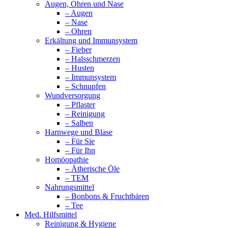
Augen, Ohren und Nase
– Augen
– Nase
– Ohren
Erkältung und Immunsystem
– Fieber
– Halsschmerzen
– Husten
– Immunsystem
– Schnupfen
Wundversorgung
– Pflaster
– Reinigung
– Salben
Harnwege und Blase
– Für Sie
– Für Ihn
Homöopathie
– Ätherische Öle
– TEM
Nahrungsmittel
– Bonbons & Fruchtbären
– Tee
Med. Hilfsmittel
Reinigung & Hygiene