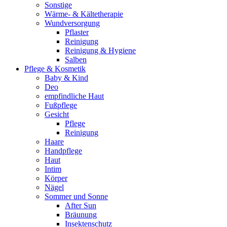
Sonstige
Wärme- & Kältetherapie
Wundversorgung
Pflaster
Reinigung
Reinigung & Hygiene
Salben
Pflege & Kosmetik
Baby & Kind
Deo
empfindliche Haut
Fußpflege
Gesicht
Pflege
Reinigung
Haare
Handpflege
Haut
Intim
Körper
Nägel
Sommer und Sonne
After Sun
Bräunung
Insektenschutz