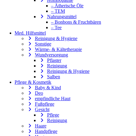
Homöopathie
– Ätherische Öle
– TEM
Nahrungsmittel
– Bonbons & Fruchtbären
– Tee
Med. Hilfsmittel
Reinigung & Hygiene
Sonstige
Wärme- & Kältetherapie
Wundversorgung
Pflaster
Reinigung
Reinigung & Hygiene
Salben
Pflege & Kosmetik
Baby & Kind
Deo
empfindliche Haut
Fußpflege
Gesicht
Pflege
Reinigung
Haare
Handpflege