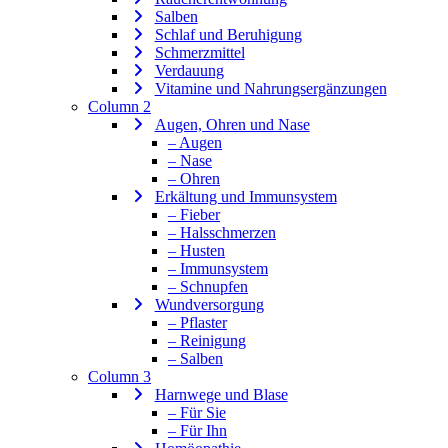
Salben
Schlaf und Beruhigung
Schmerzmittel
Verdauung
Vitamine und Nahrungsergänzungen
Column 2
Augen, Ohren und Nase
– Augen
– Nase
– Ohren
Erkältung und Immunsystem
– Fieber
– Halsschmerzen
– Husten
– Immunsystem
– Schnupfen
Wundversorgung
– Pflaster
– Reinigung
– Salben
Column 3
Harnwege und Blase
– Für Sie
– Für Ihn