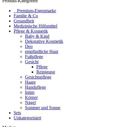
Produkt-Kategorien
⠀​Premium-Eigenmarke
Familie & Co
Gesundheit
Medizinische Hilfsmittel
Pflege & Kosmetik
Baby & Kind
Dekorative Kosmetik
Deo
empfindliche Haut
Fußpflege
Gesicht
Pflege
Reinigung
Gesichtspflege
Haare
Handpflege
Intim
Körper
Nägel
Sommer und Sonne
Sets
Unkategorisiert