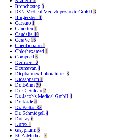
Braderm
1
Bronchostop
3
BSN Medical Medizinprodukte GmbH
3
Burgerstein
1
Caesaro
1
Canesten
1
Caudalie
40
CeraVe
15
Cheplapharm
1
Chlorhexamed
1
Compeed
6
DermaSel
2
Deumavan
4
Diepharmex Laboratoires
3
Diosapharm
1
Dr. Böhm
39
Dr. C. Soldan
2
Dr. Jacob's Medical GmbH
1
Dr. Kade
4
Dr. Kottas
33
Dr. Schmidgall
4
Ducray
6
Durex
1
easypharm
5
ECA-Medical
7