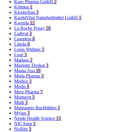
Karo Pharma GmbH
2
Kijimea
1
Klosterfrau
5
KnobiVital Naturheilmittel GmbH
1
Kwizda
12
La Roche Posay
59
Ladival
3
Lasepton
8
Linola
8
Louis Widmer
3
Luuf
3
Madaus
2
Magister Doskar
1
Mama Aua
18
Meda Pharma
3
Medice
3
Medis
9
Merz Pharma
7
Montavit
3
Multi
3
Murnauers Bachblüten
1
Mylan
3
Nestle Health Science
13
NICApur
1
NoBite
3