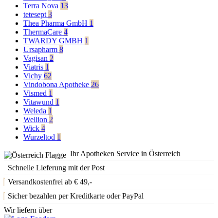
Terra Nova
13
tetesept
3
Thea Pharma GmbH
1
ThermaCare
4
TWARDY GMBH
1
Ursapharm
8
Vagisan
2
Viatris
1
Vichy
62
Vindobona Apotheke
26
Vismed
1
Vitawund
1
Weleda
1
Wellion
2
Wick
4
Wurzeltod
1
Ihr Apotheken Service in Österreich
Schnelle Lieferung mit der Post
Versandkostenfrei ab € 49,-
Sicher bezahlen per Kreditkarte oder PayPal
Wir liefern über