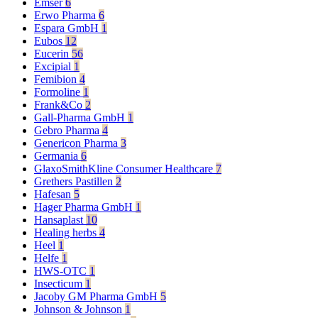
Emser
6
Erwo Pharma
6
Espara GmbH
1
Eubos
12
Eucerin
56
Excipial
1
Femibion
4
Formoline
1
Frank&Co
2
Gall-Pharma GmbH
1
Gebro Pharma
4
Genericon Pharma
3
Germania
6
GlaxoSmithKline Consumer Healthcare
7
Grethers Pastillen
2
Hafesan
5
Hager Pharma GmbH
1
Hansaplast
10
Healing herbs
4
Heel
1
Helfe
1
HWS-OTC
1
Insecticum
1
Jacoby GM Pharma GmbH
5
Johnson & Johnson
1