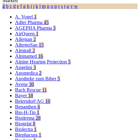
Marken
a
b
c
d
e
f
g
h
i
j
k
l
m
n
o
p
r
s
t
u
v
w
A. Vogel
1
Adler Pharma
45
AGEPHA Pharma
3
AirQueen
1
Allergan
2
AllergoSan
15
Almirall
2
Alpinamed
16
Alpine Hearing Protection
5
Angelini
3
Apomedica
2
Apotheke zum Biber
5
Avene
30
Bach Rescue
11
Bayer
18
Beiersdorf AG
10
Bepanthen
6
Bio-H-Tin
1
Bioderma
28
Biogelat
8
Biolectra
1
Blephacura
1