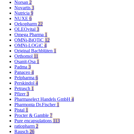
Norsan
2
Novartis
3
Nutricia
9
NUXE
6
Oekopharm
22
OLEOvital
3
Omega Pharma
1
OMNi-BiOTiC
12
OMNi-LOGiC
4
Original Bachblüten
1
Orthomol
11
Osanit-Osa
1
Padma
3
Panaceo
4
Pelpharma
6
Perskindol
4
Petrasch
1
Pfizer
3
Pharmaselect Handels GmbH
4
Pharmonta Dr.Fischer
1
Pistal
1
Procter & Gamble
7
Pure encapsulations
113
ratiopharm
2
Rausch
26