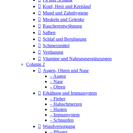
Kopf, Herz und Kreislauf
Mund und Zahnhygiene
Muskeln und Gelenke
Raucherentwöhnung
Salben
Schlaf und Beruhigung
Schmerzmittel
Verdauung
Vitamine und Nahrungsergänzungen
Column 2
Augen, Ohren und Nase
– Augen
– Nase
– Ohren
Erkältung und Immunsystem
– Fieber
– Halsschmerzen
– Husten
– Immunsystem
– Schnupfen
Wundversorgung
– Pflaster