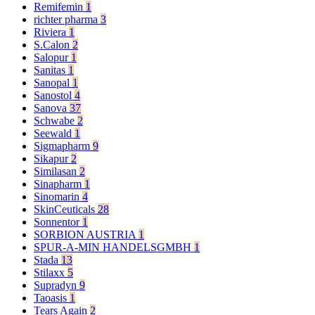
Remifemin
1
richter pharma
3
Riviera
1
S.Calon
2
Salopur
1
Sanitas
1
Sanopal
1
Sanostol
4
Sanova
37
Schwabe
2
Seewald
1
Sigmapharm
9
Sikapur
2
Similasan
2
Sinapharm
1
Sinomarin
4
SkinCeuticals
28
Sonnentor
1
SORBION AUSTRIA
1
SPUR-A-MIN HANDELSGMBH
1
Stada
13
Stilaxx
5
Supradyn
9
Taoasis
1
Tears Again
2