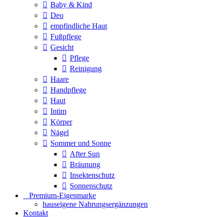
Baby & Kind
Deo
empfindliche Haut
Fußpflege
Gesicht
Pflege
Reinigung
Haare
Handpflege
Haut
Intim
Körper
Nägel
Sommer und Sonne
After Sun
Bräunung
Insektenschutz
Sonnenschutz
⠀​Premium-Eigenmarke
hauseigene Nahrungsergänzungen
Kontakt