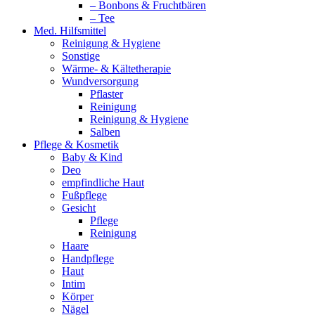
– Bonbons & Fruchtbären
– Tee
Med. Hilfsmittel
Reinigung & Hygiene
Sonstige
Wärme- & Kältetherapie
Wundversorgung
Pflaster
Reinigung
Reinigung & Hygiene
Salben
Pflege & Kosmetik
Baby & Kind
Deo
empfindliche Haut
Fußpflege
Gesicht
Pflege
Reinigung
Haare
Handpflege
Haut
Intim
Körper
Nägel