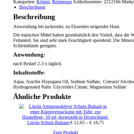
Kategorien:
Körper
,
Reinigung
Artikelnummer:
2212166
Marke
Beschreibung
Beschreibung
Anwendung bei juckender, zu Ekzemen neigender Haut.
Die topischen Mittel haben grundsätzlich den Vorteil, dass d
Fettanteil. Sie sind sehr stark Feuchtigkeit spendend. Die Min
Schleimhäute geeignet.
Anwendung:
nach Bedarf 2-3 x täglich.
Inhaltsstoffe:
Aqua, Arachis Hypogaea Oil, Sodium Sulfate, Cetearyl Alcohol
Hydrogenated Palm Glycerides Citrate, Magnesium Sulfate
Ähnliche Produkte
Linola Schutz-Balsam
€
12,65
–
€
18,75
Preisspanne:
€ 12,65
Zum Produkt
Dieses
bis