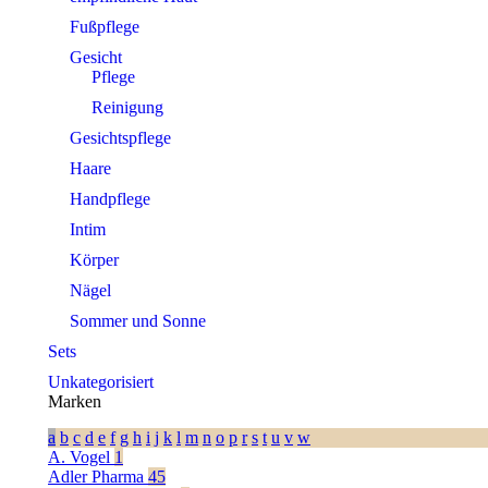
Fußpflege
Gesicht
Pflege
Reinigung
Gesichtspflege
Haare
Handpflege
Intim
Körper
Nägel
Sommer und Sonne
Sets
Unkategorisiert
Marken
a
b
c
d
e
f
g
h
i
j
k
l
m
n
o
p
r
s
t
u
v
w
A. Vogel
1
Adler Pharma
45