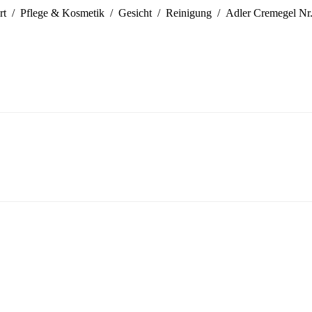
 befinden sich hier:
rt
Pflege & Kosmetik
Gesicht
Reinigung
Adler Cremegel Nr.