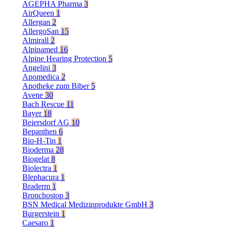
AGEPHA Pharma
3
AirQueen
1
Allergan
2
AllergoSan
15
Almirall
2
Alpinamed
16
Alpine Hearing Protection
5
Angelini
3
Apomedica
2
Apotheke zum Biber
5
Avene
30
Bach Rescue
11
Bayer
18
Beiersdorf AG
10
Bepanthen
6
Bio-H-Tin
1
Bioderma
28
Biogelat
8
Biolectra
1
Blephacura
1
Braderm
1
Bronchostop
3
BSN Medical Medizinprodukte GmbH
3
Burgerstein
1
Caesaro
1