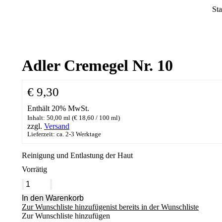
Sie
Sta
Adler Cremegel Nr. 10
€
9,30
Enthält 20% MwSt.
Inhalt: 50,00 ml (
€
18,60
/ 100 ml)
zzgl.
Versand
Lieferzeit: ca. 2-3 Werktage
Reinigung und Entlastung der Haut
Vorrätig
Adler
Cremegel
In den Warenkorb
Nr.
Zur Wunschliste hinzufügen
ist bereits in der Wunschliste
10
Zur Wunschliste hinzufügen
Menge