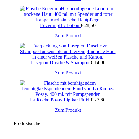
Produkt
€ 18,75
weist
mehrere
Varianten
Eucerin pH5 Lotion
€
28,50
auf.
Die
Zum Produkt
Dieses
Optionen
Produkt
können
weist
auf
mehrere
der
Varianten
Produktseite
Lasepton Dusche & Shampoo
€
14,90
auf.
gewählt
Die
werden
Zum Produkt
Optionen
können
auf
der
Produktseite
La Roche Posay Lipikar Fluid
€
27,60
gewählt
werden
Zum Produkt
Produktsuche