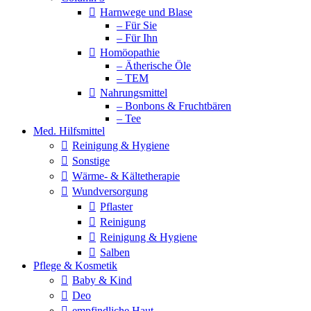
Harnwege und Blase
– Für Sie
– Für Ihn
Homöopathie
– Ätherische Öle
– TEM
Nahrungsmittel
– Bonbons & Fruchtbären
– Tee
Med. Hilfsmittel
Reinigung & Hygiene
Sonstige
Wärme- & Kältetherapie
Wundversorgung
Pflaster
Reinigung
Reinigung & Hygiene
Salben
Pflege & Kosmetik
Baby & Kind
Deo
empfindliche Haut