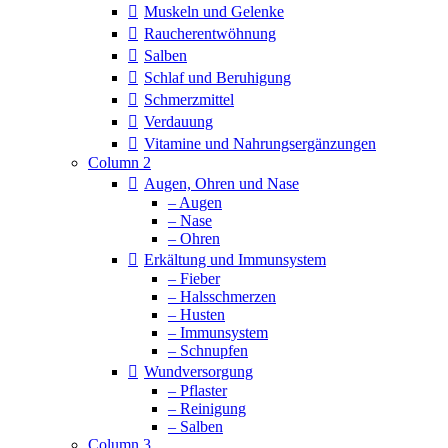
Muskeln und Gelenke
Raucherentwöhnung
Salben
Schlaf und Beruhigung
Schmerzmittel
Verdauung
Vitamine und Nahrungsergänzungen
Column 2
Augen, Ohren und Nase
– Augen
– Nase
– Ohren
Erkältung und Immunsystem
– Fieber
– Halsschmerzen
– Husten
– Immunsystem
– Schnupfen
Wundversorgung
– Pflaster
– Reinigung
– Salben
Column 3