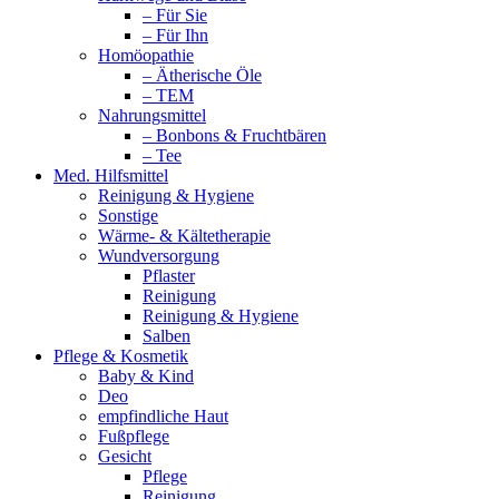
– Für Sie
– Für Ihn
Homöopathie
– Ätherische Öle
– TEM
Nahrungsmittel
– Bonbons & Fruchtbären
– Tee
Med. Hilfsmittel
Reinigung & Hygiene
Sonstige
Wärme- & Kältetherapie
Wundversorgung
Pflaster
Reinigung
Reinigung & Hygiene
Salben
Pflege & Kosmetik
Baby & Kind
Deo
empfindliche Haut
Fußpflege
Gesicht
Pflege
Reinigung