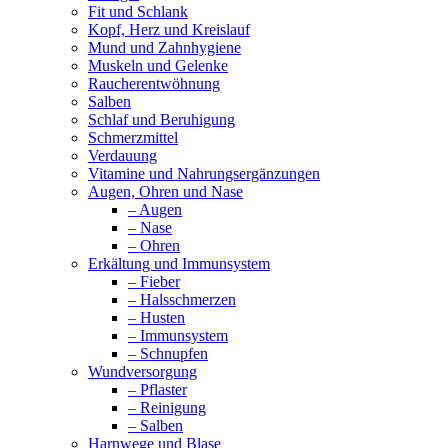
Fit und Schlank
Kopf, Herz und Kreislauf
Mund und Zahnhygiene
Muskeln und Gelenke
Raucherentwöhnung
Salben
Schlaf und Beruhigung
Schmerzmittel
Verdauung
Vitamine und Nahrungsergänzungen
Augen, Ohren und Nase
– Augen
– Nase
– Ohren
Erkältung und Immunsystem
– Fieber
– Halsschmerzen
– Husten
– Immunsystem
– Schnupfen
Wundversorgung
– Pflaster
– Reinigung
– Salben
Harnwege und Blase