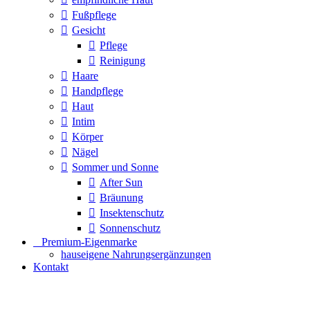
Fußpflege
Gesicht
Pflege
Reinigung
Haare
Handpflege
Haut
Intim
Körper
Nägel
Sommer und Sonne
After Sun
Bräunung
Insektenschutz
Sonnenschutz
⠀​Premium-Eigenmarke
hauseigene Nahrungsergänzungen
Kontakt