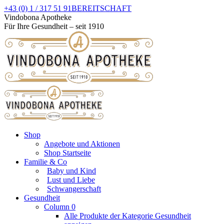
Zum
+43 (0) 1 / 317 51 91
BEREITSCHAFT
Inhalt
Facebook
Instagram
Vindobona Apotheke
springen
page
page
Für Ihre Gesundheit – seit 1910
opens
opens
in
in
new
new
window
window
Shop
Angebote und Aktionen
Shop Startseite
Familie & Co
Baby und Kind
Lust und Liebe
Schwangerschaft
Gesundheit
Column 0
Alle Produkte der Kategorie Gesundheit