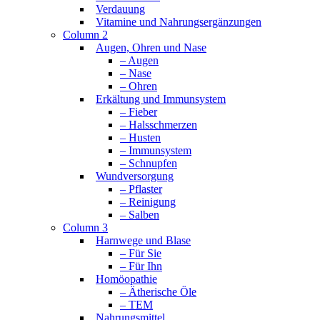
Verdauung
Vitamine und Nahrungsergänzungen
Column 2
Augen, Ohren und Nase
– Augen
– Nase
– Ohren
Erkältung und Immunsystem
– Fieber
– Halsschmerzen
– Husten
– Immunsystem
– Schnupfen
Wundversorgung
– Pflaster
– Reinigung
– Salben
Column 3
Harnwege und Blase
– Für Sie
– Für Ihn
Homöopathie
– Ätherische Öle
– TEM
Nahrungsmittel