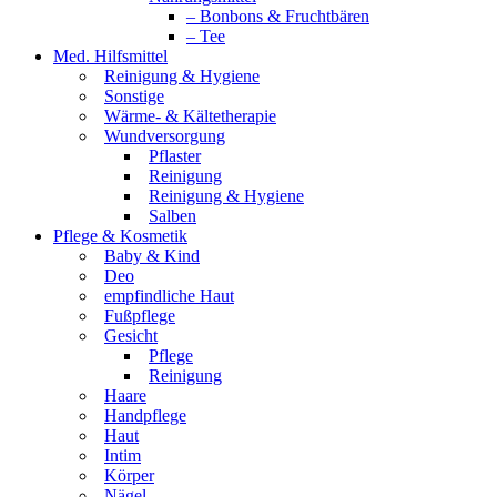
– Bonbons & Fruchtbären
– Tee
Med. Hilfsmittel
Reinigung & Hygiene
Sonstige
Wärme- & Kältetherapie
Wundversorgung
Pflaster
Reinigung
Reinigung & Hygiene
Salben
Pflege & Kosmetik
Baby & Kind
Deo
empfindliche Haut
Fußpflege
Gesicht
Pflege
Reinigung
Haare
Handpflege
Haut
Intim
Körper
Nägel