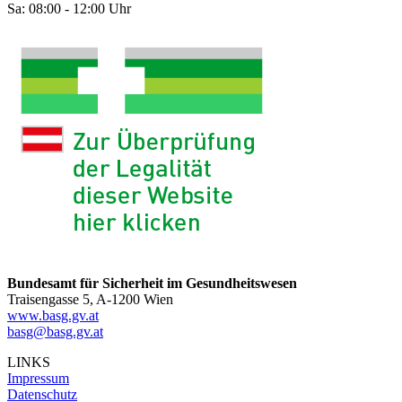
Sa: 08:00 - 12:00 Uhr
Bundesamt für Sicherheit im Gesundheitswesen
Traisengasse 5, A-1200 Wien
www.basg.gv.at
basg@basg.gv.at
LINKS
Impressum
Datenschutz