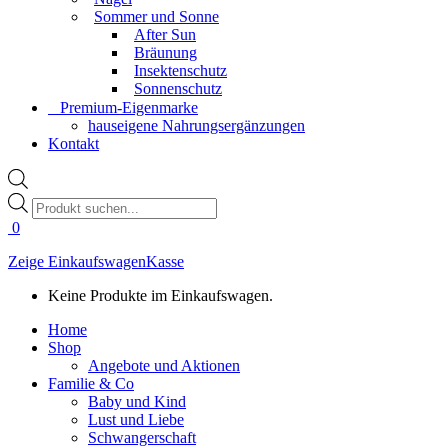
Sommer und Sonne
After Sun
Bräunung
Insektenschutz
Sonnenschutz
⠀​Premium-Eigenmarke
hauseigene Nahrungsergänzungen
Kontakt
Products
search
0
Zeige Einkaufswagen
Kasse
Keine Produkte im Einkaufswagen.
Home
Shop
Angebote und Aktionen
Familie & Co
Baby und Kind
Lust und Liebe
Schwangerschaft