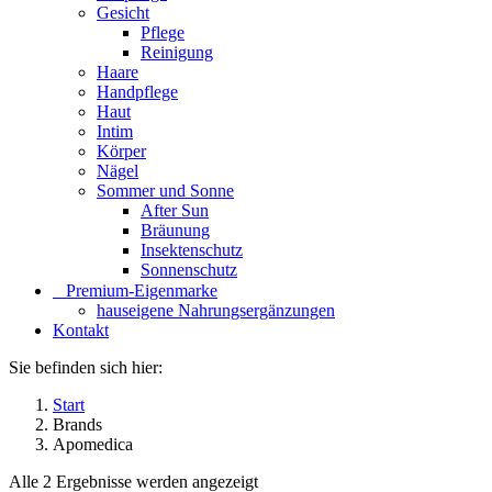
Gesicht
Pflege
Reinigung
Haare
Handpflege
Haut
Intim
Körper
Nägel
Sommer und Sonne
After Sun
Bräunung
Insektenschutz
Sonnenschutz
⠀​Premium-Eigenmarke
hauseigene Nahrungsergänzungen
Kontakt
Sie befinden sich hier:
Start
Brands
Apomedica
Alle 2 Ergebnisse werden angezeigt