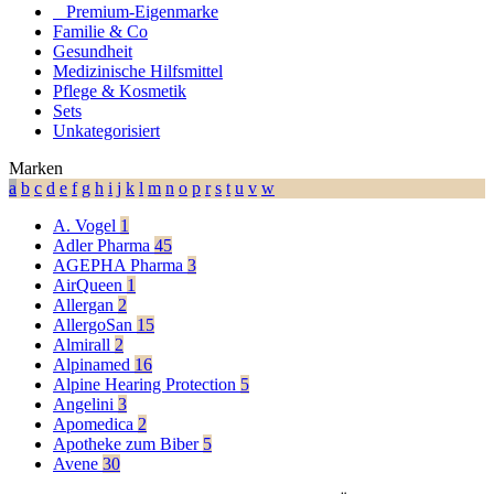
⠀​Premium-Eigenmarke
Familie & Co
Gesundheit
Medizinische Hilfsmittel
Pflege & Kosmetik
Sets
Unkategorisiert
Marken
a
b
c
d
e
f
g
h
i
j
k
l
m
n
o
p
r
s
t
u
v
w
A. Vogel
1
Adler Pharma
45
AGEPHA Pharma
3
AirQueen
1
Allergan
2
AllergoSan
15
Almirall
2
Alpinamed
16
Alpine Hearing Protection
5
Angelini
3
Apomedica
2
Apotheke zum Biber
5
Avene
30