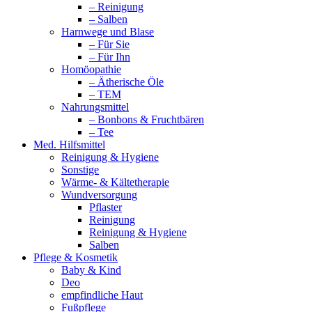
– Reinigung
– Salben
Harnwege und Blase
– Für Sie
– Für Ihn
Homöopathie
– Ätherische Öle
– TEM
Nahrungsmittel
– Bonbons & Fruchtbären
– Tee
Med. Hilfsmittel
Reinigung & Hygiene
Sonstige
Wärme- & Kältetherapie
Wundversorgung
Pflaster
Reinigung
Reinigung & Hygiene
Salben
Pflege & Kosmetik
Baby & Kind
Deo
empfindliche Haut
Fußpflege