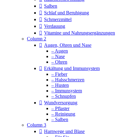
Salben
Schlaf und Beruhigung
Schmerzmittel
Verdauung
Vitamine und Nahrungsergänzungen
Column 2
Augen, Ohren und Nase
– Augen
– Nase
– Ohren
Erkältung und Immunsystem
– Fieber
– Halsschmerzen
– Husten
– Immunsystem
– Schnupfen
Wundversorgung
– Pflaster
– Reinigung
– Salben
Column 3
Harnwege und Blase