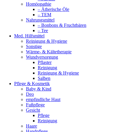
Homöopathie
– Ätherische Öle
– TEM
Nahrungsmittel
– Bonbons & Fruchtbären
– Tee
Med. Hilfsmittel
Reinigung & Hygiene
Sonstige
Wärme- & Kältetherapie
Wundversorgung
Pflaster
Reinigung
Reinigung & Hygiene
Salben
Pflege & Kosmetik
Baby & Kind
Deo
empfindliche Haut
Fußpflege
Gesicht
Pflege
Reinigung
Haare
Handpflege