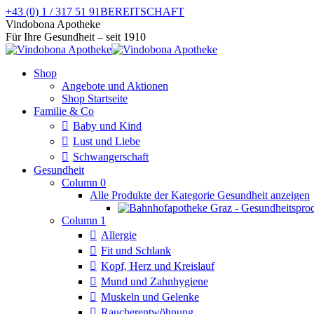
Zum
+43 (0) 1 / 317 51 91
BEREITSCHAFT
Inhalt
Facebook
Instagram
Vindobona Apotheke
springen
page
page
Für Ihre Gesundheit – seit 1910
opens
opens
in
in
Shop
new
new
Angebote und Aktionen
window
window
Shop Startseite
Familie & Co
Baby und Kind
Lust und Liebe
Schwangerschaft
Gesundheit
Column 0
Alle Produkte der Kategorie Gesundheit anzeigen
Column 1
Allergie
Fit und Schlank
Kopf, Herz und Kreislauf
Mund und Zahnhygiene
Muskeln und Gelenke
Raucherentwöhnung