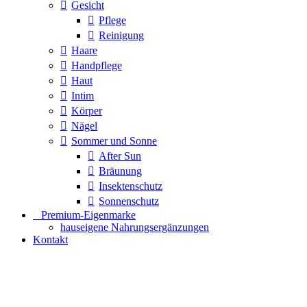
Gesicht
Pflege
Reinigung
Haare
Handpflege
Haut
Intim
Körper
Nägel
Sommer und Sonne
After Sun
Bräunung
Insektenschutz
Sonnenschutz
⠀​Premium-Eigenmarke
hauseigene Nahrungsergänzungen
Kontakt