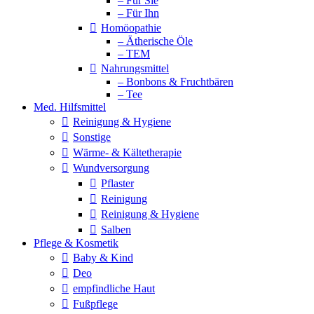
– Für Sie
– Für Ihn
Homöopathie
– Ätherische Öle
– TEM
Nahrungsmittel
– Bonbons & Fruchtbären
– Tee
Med. Hilfsmittel
Reinigung & Hygiene
Sonstige
Wärme- & Kältetherapie
Wundversorgung
Pflaster
Reinigung
Reinigung & Hygiene
Salben
Pflege & Kosmetik
Baby & Kind
Deo
empfindliche Haut
Fußpflege