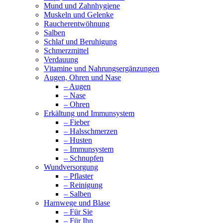
Mund und Zahnhygiene
Muskeln und Gelenke
Raucherentwöhnung
Salben
Schlaf und Beruhigung
Schmerzmittel
Verdauung
Vitamine und Nahrungsergänzungen
Augen, Ohren und Nase
– Augen
– Nase
– Ohren
Erkältung und Immunsystem
– Fieber
– Halsschmerzen
– Husten
– Immunsystem
– Schnupfen
Wundversorgung
– Pflaster
– Reinigung
– Salben
Harnwege und Blase
– Für Sie
– Für Ihn