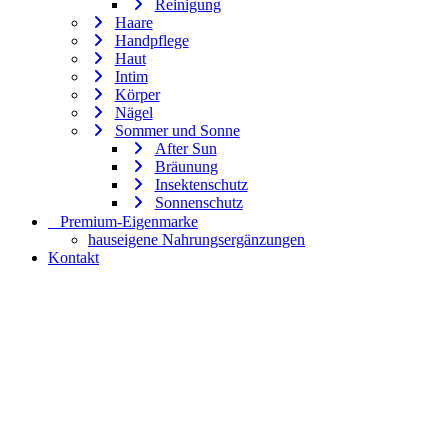
Reinigung
Haare
Handpflege
Haut
Intim
Körper
Nägel
Sommer und Sonne
After Sun
Bräunung
Insektenschutz
Sonnenschutz
⠀​Premium-Eigenmarke
hauseigene Nahrungsergänzungen
Kontakt