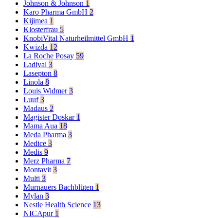
Johnson & Johnson
1
Karo Pharma GmbH
2
Kijimea
1
Klosterfrau
5
KnobiVital Naturheilmittel GmbH
1
Kwizda
12
La Roche Posay
59
Ladival
3
Lasepton
8
Linola
8
Louis Widmer
3
Luuf
3
Madaus
2
Magister Doskar
1
Mama Aua
18
Meda Pharma
3
Medice
3
Medis
9
Merz Pharma
7
Montavit
3
Multi
3
Murnauers Bachblüten
1
Mylan
3
Nestle Health Science
13
NICApur
1