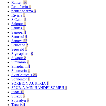
Rausch
26
Remifemin
1
richter pharma
3
Riviera
1
S.Calon
2
Salopur
1
Sanitas
1
Sanopal
1
Sanostol
4
Sanova
37
Schwabe
2
Seewald
1
Sigmapharm
9
Sikapur
2
Similasan
2
Sinapharm
1
Sinomarin
4
SkinCeuticals
28
Sonnentor
1
SORBION AUSTRIA
1
SPUR-A-MIN HANDELSGMBH
1
Stada
13
Stilaxx
5
Supradyn
9
Taoasis
1