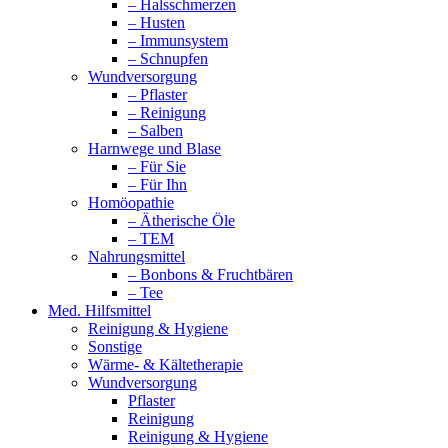
– Halsschmerzen
– Husten
– Immunsystem
– Schnupfen
Wundversorgung
– Pflaster
– Reinigung
– Salben
Harnwege und Blase
– Für Sie
– Für Ihn
Homöopathie
– Ätherische Öle
– TEM
Nahrungsmittel
– Bonbons & Fruchtbären
– Tee
Med. Hilfsmittel
Reinigung & Hygiene
Sonstige
Wärme- & Kältetherapie
Wundversorgung
Pflaster
Reinigung
Reinigung & Hygiene