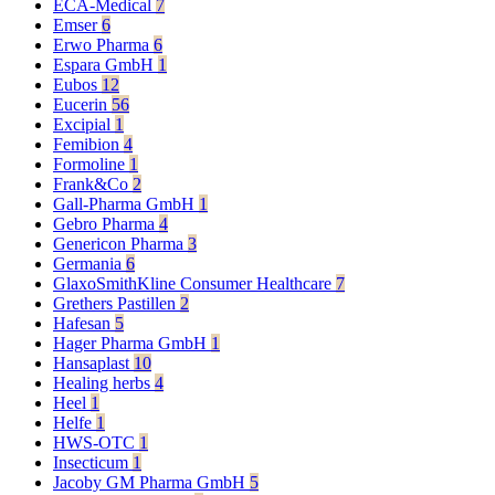
ECA-Medical
7
Emser
6
Erwo Pharma
6
Espara GmbH
1
Eubos
12
Eucerin
56
Excipial
1
Femibion
4
Formoline
1
Frank&Co
2
Gall-Pharma GmbH
1
Gebro Pharma
4
Genericon Pharma
3
Germania
6
GlaxoSmithKline Consumer Healthcare
7
Grethers Pastillen
2
Hafesan
5
Hager Pharma GmbH
1
Hansaplast
10
Healing herbs
4
Heel
1
Helfe
1
HWS-OTC
1
Insecticum
1
Jacoby GM Pharma GmbH
5