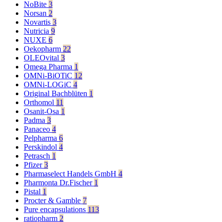
NoBite
3
Norsan
2
Novartis
3
Nutricia
9
NUXE
6
Oekopharm
22
OLEOvital
3
Omega Pharma
1
OMNi-BiOTiC
12
OMNi-LOGiC
4
Original Bachblüten
1
Orthomol
11
Osanit-Osa
1
Padma
3
Panaceo
4
Pelpharma
6
Perskindol
4
Petrasch
1
Pfizer
3
Pharmaselect Handels GmbH
4
Pharmonta Dr.Fischer
1
Pistal
1
Procter & Gamble
7
Pure encapsulations
113
ratiopharm
2