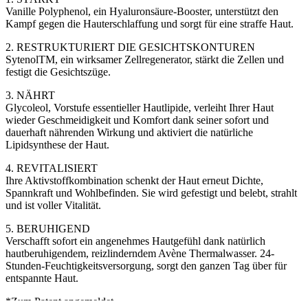
Vanille Polyphenol, ein Hyaluronsäure-Booster, unterstützt den
Kampf gegen die Hauterschlaffung und sorgt für eine straffe Haut.
2. RESTRUKTURIERT DIE GESICHTSKONTUREN
SytenolTM, ein wirksamer Zellregenerator, stärkt die Zellen und
festigt die Gesichtszüge.
3. NÄHRT
Glycoleol, Vorstufe essentieller Hautlipide, verleiht Ihrer Haut
wieder Geschmeidigkeit und Komfort dank seiner sofort und
dauerhaft nährenden Wirkung und aktiviert die natürliche
Lipidsynthese der Haut.
4. REVITALISIERT
Ihre Aktivstoffkombination schenkt der Haut erneut Dichte,
Spannkraft und Wohlbefinden. Sie wird gefestigt und belebt, strahlt
und ist voller Vitalität.
5. BERUHIGEND
Verschafft sofort ein angenehmes Hautgefühl dank natürlich
hautberuhigendem, reizlinderndem Avène Thermalwasser. 24-
Stunden-Feuchtigkeitsversorgung, sorgt den ganzen Tag über für
entspannte Haut.
*Zum Patent angemeldet