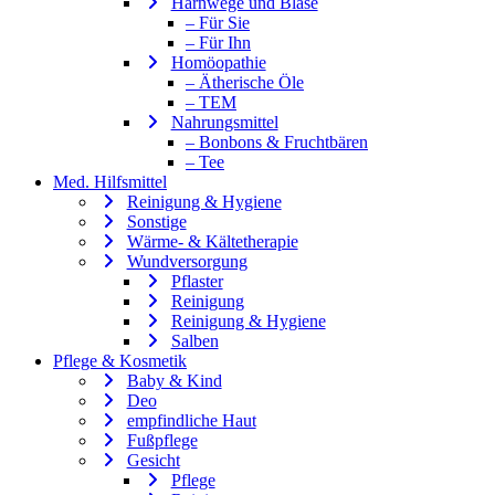
Harnwege und Blase
– Für Sie
– Für Ihn
Homöopathie
– Ätherische Öle
– TEM
Nahrungsmittel
– Bonbons & Fruchtbären
– Tee
Med. Hilfsmittel
Reinigung & Hygiene
Sonstige
Wärme- & Kältetherapie
Wundversorgung
Pflaster
Reinigung
Reinigung & Hygiene
Salben
Pflege & Kosmetik
Baby & Kind
Deo
empfindliche Haut
Fußpflege
Gesicht
Pflege