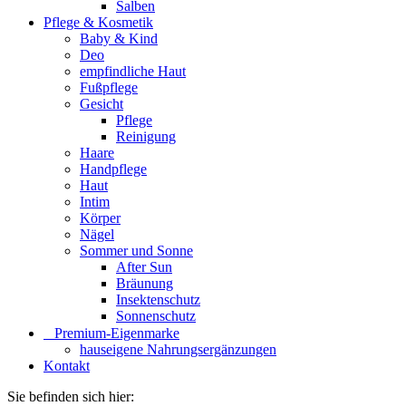
Salben
Pflege & Kosmetik
Baby & Kind
Deo
empfindliche Haut
Fußpflege
Gesicht
Pflege
Reinigung
Haare
Handpflege
Haut
Intim
Körper
Nägel
Sommer und Sonne
After Sun
Bräunung
Insektenschutz
Sonnenschutz
⠀​Premium-Eigenmarke
hauseigene Nahrungsergänzungen
Kontakt
Sie befinden sich hier: