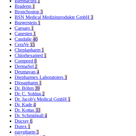
Blephacura
1
Braderm
1
Bronchostop
3
BSN Medical Medizinprodukte GmbH
3
Burgerstein
1
Caesaro
1
Canesten
1
Caudalie
40
CeraVe
15
Cheplapharm
1
Chlorhexamed
1
Compeed
6
DermaSel
2
Deumavan
4
Diepharmex Laboratoires
3
Diosapharm
1
Dr. Böhm
39
Dr. C. Soldan
2
Dr. Jacob's Medical GmbH
1
Dr. Kade
4
Dr. Kottas
33
Dr. Schmidgall
4
Ducray
6
Durex
1
easypharm
5