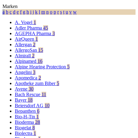
Marken
a
b
c
d
e
f
g
h
i
j
k
l
m
n
o
p
r
s
t
u
v
w
A. Vogel
1
Adler Pharma
45
AGEPHA Pharma
3
AirQueen
1
Allergan
2
AllergoSan
15
Almirall
2
Alpinamed
16
Alpine Hearing Protection
5
Angelini
3
Apomedica
2
Apotheke zum Biber
5
Avene
30
Bach Rescue
11
Bayer
18
Beiersdorf AG
10
Bepanthen
6
Bio-H-Tin
1
Bioderma
28
Biogelat
8
Biolectra
1