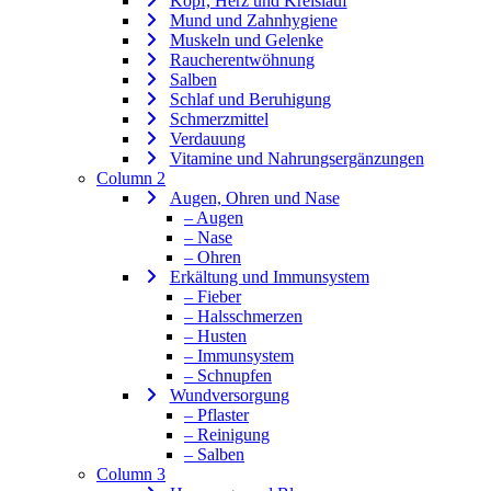
Kopf, Herz und Kreislauf
Mund und Zahnhygiene
Muskeln und Gelenke
Raucherentwöhnung
Salben
Schlaf und Beruhigung
Schmerzmittel
Verdauung
Vitamine und Nahrungsergänzungen
Column 2
Augen, Ohren und Nase
– Augen
– Nase
– Ohren
Erkältung und Immunsystem
– Fieber
– Halsschmerzen
– Husten
– Immunsystem
– Schnupfen
Wundversorgung
– Pflaster
– Reinigung
– Salben
Column 3