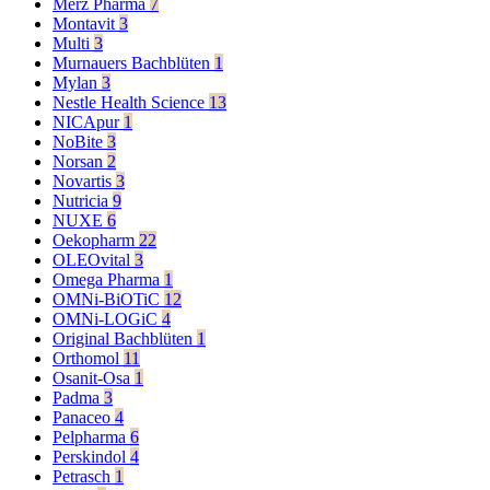
Merz Pharma
7
Montavit
3
Multi
3
Murnauers Bachblüten
1
Mylan
3
Nestle Health Science
13
NICApur
1
NoBite
3
Norsan
2
Novartis
3
Nutricia
9
NUXE
6
Oekopharm
22
OLEOvital
3
Omega Pharma
1
OMNi-BiOTiC
12
OMNi-LOGiC
4
Original Bachblüten
1
Orthomol
11
Osanit-Osa
1
Padma
3
Panaceo
4
Pelpharma
6
Perskindol
4
Petrasch
1