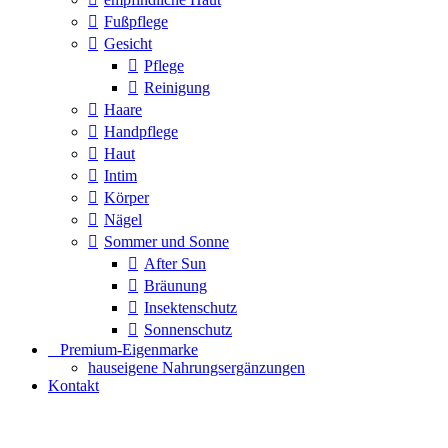
Fußpflege
Gesicht
Pflege
Reinigung
Haare
Handpflege
Haut
Intim
Körper
Nägel
Sommer und Sonne
After Sun
Bräunung
Insektenschutz
Sonnenschutz
⠀​Premium-Eigenmarke
hauseigene Nahrungsergänzungen
Kontakt