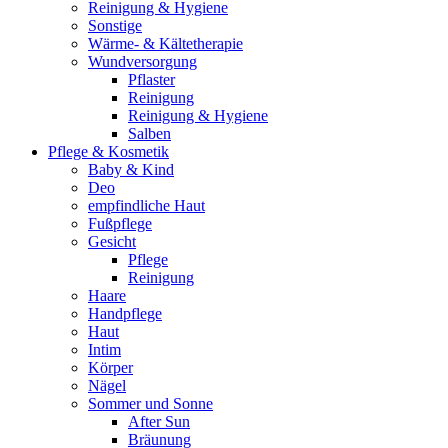
Reinigung & Hygiene
Sonstige
Wärme- & Kältetherapie
Wundversorgung
Pflaster
Reinigung
Reinigung & Hygiene
Salben
Pflege & Kosmetik
Baby & Kind
Deo
empfindliche Haut
Fußpflege
Gesicht
Pflege
Reinigung
Haare
Handpflege
Haut
Intim
Körper
Nägel
Sommer und Sonne
After Sun
Bräunung