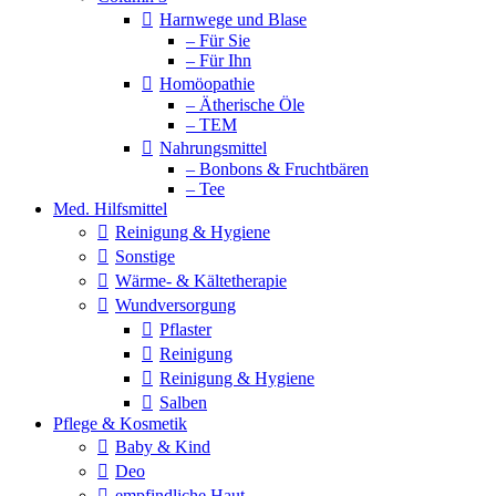
Harnwege und Blase
– Für Sie
– Für Ihn
Homöopathie
– Ätherische Öle
– TEM
Nahrungsmittel
– Bonbons & Fruchtbären
– Tee
Med. Hilfsmittel
Reinigung & Hygiene
Sonstige
Wärme- & Kältetherapie
Wundversorgung
Pflaster
Reinigung
Reinigung & Hygiene
Salben
Pflege & Kosmetik
Baby & Kind
Deo
empfindliche Haut