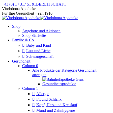
Zum
+43 (0) 1 / 317 51 91
BEREITSCHAFT
Inhalt
Facebook
Instagram
Vindobona Apotheke
springen
page
page
Für Ihre Gesundheit – seit 1910
opens
opens
in
in
Shop
new
new
Angebote und Aktionen
window
window
Shop Startseite
Familie & Co
Baby und Kind
Lust und Liebe
Schwangerschaft
Gesundheit
Column 0
Alle Produkte der Kategorie Gesundheit
anzeigen
Column 1
Allergie
Fit und Schlank
Kopf, Herz und Kreislauf
Mund und Zahnhygiene