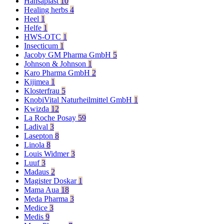
Hansaplast
10
Healing herbs
4
Heel
1
Helfe
1
HWS-OTC
1
Insecticum
1
Jacoby GM Pharma GmbH
5
Johnson & Johnson
1
Karo Pharma GmbH
2
Kijimea
1
Klosterfrau
5
KnobiVital Naturheilmittel GmbH
1
Kwizda
12
La Roche Posay
59
Ladival
3
Lasepton
8
Linola
8
Louis Widmer
3
Luuf
3
Madaus
2
Magister Doskar
1
Mama Aua
18
Meda Pharma
3
Medice
3
Medis
9