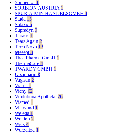
Sonnentor
1
SORBION AUSTRIA
1
SPUR-A-MIN HANDELSGMBH
1
Stada
13
Stilaxx
5
Supradyn
9
Taoasis
1
Tears Again
2
Terra Nova
13
tetesept
3
Thea Pharma GmbH
1
ThermaCare
4
TWARDY GMBH
1
Ursapharm
8
Vagisan
2
Viatris
1
Vichy
62
Vindobona Apotheke
26
Vismed
1
Vitawund
1
Weleda
1
Wellion
2
Wick
4
Wurzeltod
1