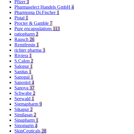
Pfizer
3
Pharmaselect Handels GmbH
4
Pharmonta Dr.Fischer
1
Pistal
1
Procter & Gamble
7
Pure encapsulations
113
ratiopharm
2
Rausch
26
Remifemin
1
richter pharma
3
Riviera
1
S.Calon
2
Salopur
1
Sanitas
1
Sanopal
1
Sanostol
4
Sanova
37
Schwabe
2
Seewald
1
Sigmapharm
9
Sikapur
2
Similasan
2
Sinapharm
1
Sinomarin
4
SkinCeuticals
28