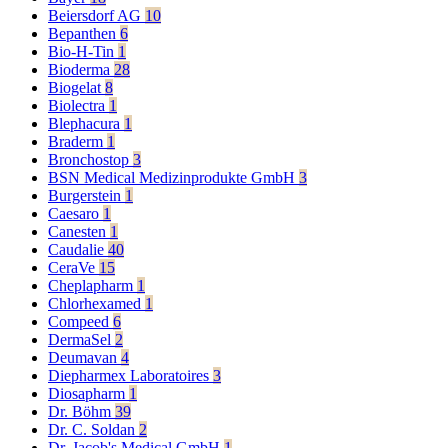
Beiersdorf AG
10
Bepanthen
6
Bio-H-Tin
1
Bioderma
28
Biogelat
8
Biolectra
1
Blephacura
1
Braderm
1
Bronchostop
3
BSN Medical Medizinprodukte GmbH
3
Burgerstein
1
Caesaro
1
Canesten
1
Caudalie
40
CeraVe
15
Cheplapharm
1
Chlorhexamed
1
Compeed
6
DermaSel
2
Deumavan
4
Diepharmex Laboratoires
3
Diosapharm
1
Dr. Böhm
39
Dr. C. Soldan
2
Dr. Jacob's Medical GmbH
1