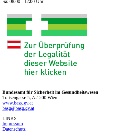
Sa: 08:00 - 12:00 Uhr
Bundesamt für Sicherheit im Gesundheitswesen
Traisengasse 5, A-1200 Wien
www.basg.gv.at
basg@basg.gv.at
LINKS
Impressum
Datenschutz