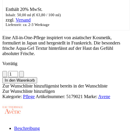
Enthält 20% MwSt.
Inhalt: 50,00 ml (
€
63,80
/ 100 ml)
zzgl.
Versand
Lieferzeit: ca. 2-3 Werktage
Eine All-in-One-Pflege inspiriert von asiatischer Kosmetik,
formuliert in Japan und hergestellt in Frankreich. Die besonders
frische Aqua-Gel Textur hinterlässt auf der Haut das Gefühl
absoluter Frische.
Vorrätig
Avene
Hydrance
In den Warenkorb
Aqua-
Zur Wunschliste hinzufügen
ist bereits in der Wunschliste
Gel
Zur Wunschliste hinzufügen
Menge
Kategorie:
Pflege
Artikelnummer:
5179021
Marke:
Avene
Beschreibung