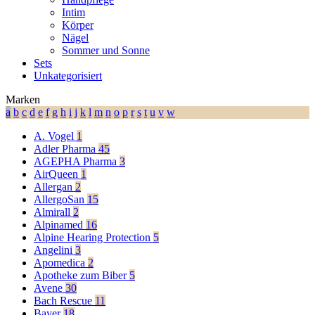
Intim
Körper
Nägel
Sommer und Sonne
Sets
Unkategorisiert
Marken
a
b
c
d
e
f
g
h
i
j
k
l
m
n
o
p
r
s
t
u
v
w
A. Vogel
1
Adler Pharma
45
AGEPHA Pharma
3
AirQueen
1
Allergan
2
AllergoSan
15
Almirall
2
Alpinamed
16
Alpine Hearing Protection
5
Angelini
3
Apomedica
2
Apotheke zum Biber
5
Avene
30
Bach Rescue
11
Bayer
18