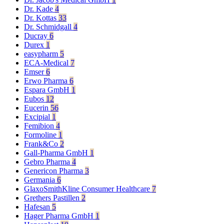
Dr. Kade
4
Dr. Kottas
33
Dr. Schmidgall
4
Ducray
6
Durex
1
easypharm
5
ECA-Medical
7
Emser
6
Erwo Pharma
6
Espara GmbH
1
Eubos
12
Eucerin
56
Excipial
1
Femibion
4
Formoline
1
Frank&Co
2
Gall-Pharma GmbH
1
Gebro Pharma
4
Genericon Pharma
3
Germania
6
GlaxoSmithKline Consumer Healthcare
7
Grethers Pastillen
2
Hafesan
5
Hager Pharma GmbH
1