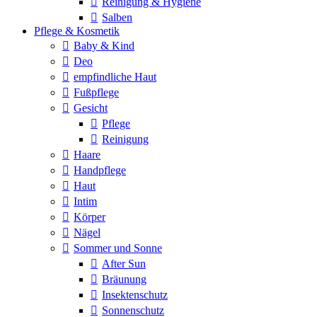
Reinigung & Hygiene
Salben
Pflege & Kosmetik
Baby & Kind
Deo
empfindliche Haut
Fußpflege
Gesicht
Pflege
Reinigung
Haare
Handpflege
Haut
Intim
Körper
Nägel
Sommer und Sonne
After Sun
Bräunung
Insektenschutz
Sonnenschutz