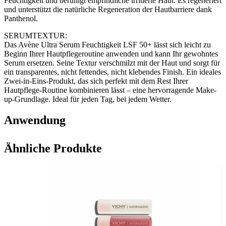
Feuchtigkeit und beruhigt empfindliche irritierte Haut. Es regeneriert
und unterstützt die natürliche Regeneration der Hautbarriere dank
Panthenol.
SERUMTEXTUR:
Das Avène Ultra Serum Feuchtigkeit LSF 50+ lässt sich leicht zu
Beginn Ihrer Hautpflegeroutine anwenden und kann Ihr gewohntes
Serum ersetzen. Seine Textur verschmilzt mit der Haut und sorgt für
ein transparentes, nicht fettendes, nicht klebendes Finish. Ein ideales
Zwei-in-Eins-Produkt, das sich perfekt mit dem Rest Ihrer
Hautpflege-Routine kombinieren lässt – eine hervorragende Make-
up-Grundlage. Ideal für jeden Tag, bei jedem Wetter.
Anwendung
Häufigkeit der Nutzung
Ähnliche Produkte
So oft wie nötig
Tragen Sie das Avène Ultra Serum Feuchtigkeit LSF 50+ jeden
Morgen anstelle Ihres gewohnten Serums auf, vor Ihrer Tagescreme
und Ihrem Make-up.
Verwenden Sie zwei Pipetten, um Gesicht und Hals zu schützen.
Dieses Serum fügt sich perfekt in Ihre gewohnte Routine ein und
hinterlässt ein unmerkliches Finish, ohne abzublättern, zu fetten oder