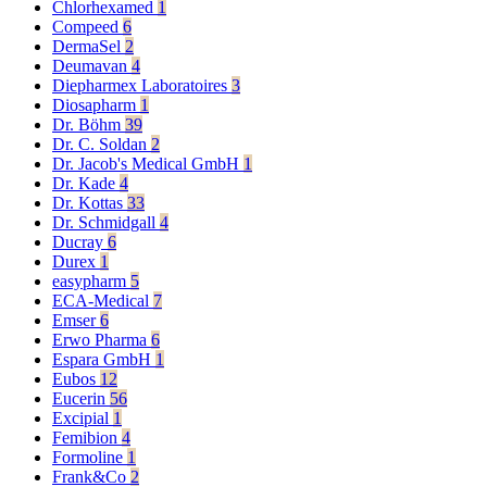
Chlorhexamed
1
Compeed
6
DermaSel
2
Deumavan
4
Diepharmex Laboratoires
3
Diosapharm
1
Dr. Böhm
39
Dr. C. Soldan
2
Dr. Jacob's Medical GmbH
1
Dr. Kade
4
Dr. Kottas
33
Dr. Schmidgall
4
Ducray
6
Durex
1
easypharm
5
ECA-Medical
7
Emser
6
Erwo Pharma
6
Espara GmbH
1
Eubos
12
Eucerin
56
Excipial
1
Femibion
4
Formoline
1
Frank&Co
2