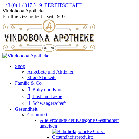
Zum
+43 (0) 1 / 317 51 91
BEREITSCHAFT
Inhalt
Facebook
Instagram
Vindobona Apotheke
springen
page
page
Für Ihre Gesundheit – seit 1910
opens
opens
in
in
new
new
window
window
Shop
Angebote und Aktionen
Shop Startseite
Familie & Co
Baby und Kind
Lust und Liebe
Schwangerschaft
Gesundheit
Column 0
Alle Produkte der Kategorie Gesundheit
anzeigen