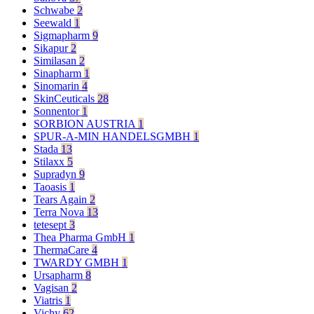
Schwabe
2
Seewald
1
Sigmapharm
9
Sikapur
2
Similasan
2
Sinapharm
1
Sinomarin
4
SkinCeuticals
28
Sonnentor
1
SORBION AUSTRIA
1
SPUR-A-MIN HANDELSGMBH
1
Stada
13
Stilaxx
5
Supradyn
9
Taoasis
1
Tears Again
2
Terra Nova
13
tetesept
3
Thea Pharma GmbH
1
ThermaCare
4
TWARDY GMBH
1
Ursapharm
8
Vagisan
2
Viatris
1
Vichy
62