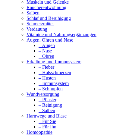
Muskeln und Gelenke
Raucherentwöhnung
Salben
Schlaf und Beruhigung
Schmerzmittel
Verdauung
Vitamine und Nahrungsergänzungen
Augen, Ohren und Nase
– Augen
– Nase
– Ohren
Erkältung und Immunsystem
– Fieber
– Halsschmerzen
– Husten
– Immunsystem
– Schnupfen
Wundversorgung
– Pflaster
– Reinigung
– Salben
Harnwege und Blase
– Für Sie
– Für Ihn
Homöopathie