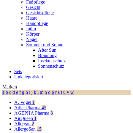
Fußpflege
Gesicht
Gesichtspflege
Haare
Handpflege
Intim
Körper
Nägel
Sommer und Sonne
After Sun
Bräunung
Insektenschutz
Sonnenschutz
Sets
Unkategorisiert
Marken
a
b
c
d
e
f
g
h
i
j
k
l
m
n
o
p
r
s
t
u
v
w
A. Vogel
1
Adler Pharma
45
AGEPHA Pharma
3
AirQueen
1
Allergan
2
AllergoSan
15