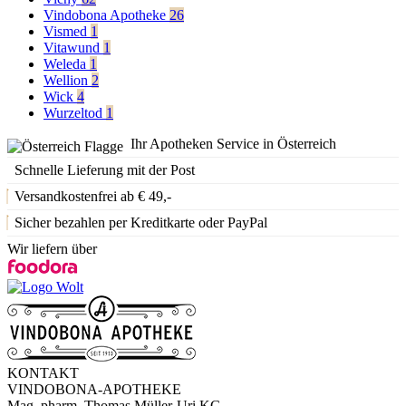
Vindobona Apotheke
26
Vismed
1
Vitawund
1
Weleda
1
Wellion
2
Wick
4
Wurzeltod
1
Ihr Apotheken Service in Österreich
Schnelle Lieferung mit der Post
Versandkostenfrei ab € 49,-
Sicher bezahlen per Kreditkarte oder PayPal
Wir liefern über
KONTAKT
VINDOBONA-APOTHEKE
Mag. pharm. Thomas Müller-Uri KG