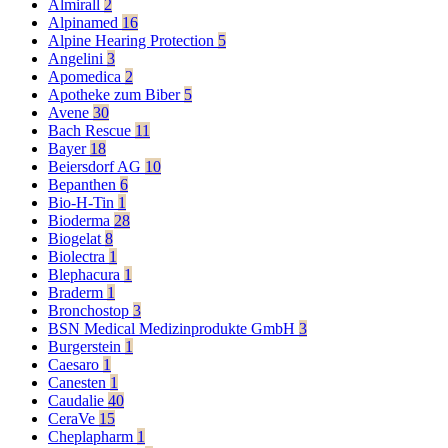
Almirall
2
Alpinamed
16
Alpine Hearing Protection
5
Angelini
3
Apomedica
2
Apotheke zum Biber
5
Avene
30
Bach Rescue
11
Bayer
18
Beiersdorf AG
10
Bepanthen
6
Bio-H-Tin
1
Bioderma
28
Biogelat
8
Biolectra
1
Blephacura
1
Braderm
1
Bronchostop
3
BSN Medical Medizinprodukte GmbH
3
Burgerstein
1
Caesaro
1
Canesten
1
Caudalie
40
CeraVe
15
Cheplapharm
1