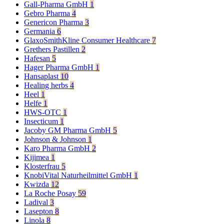
Gall-Pharma GmbH
1
Gebro Pharma
4
Genericon Pharma
3
Germania
6
GlaxoSmithKline Consumer Healthcare
7
Grethers Pastillen
2
Hafesan
5
Hager Pharma GmbH
1
Hansaplast
10
Healing herbs
4
Heel
1
Helfe
1
HWS-OTC
1
Insecticum
1
Jacoby GM Pharma GmbH
5
Johnson & Johnson
1
Karo Pharma GmbH
2
Kijimea
1
Klosterfrau
5
KnobiVital Naturheilmittel GmbH
1
Kwizda
12
La Roche Posay
59
Ladival
3
Lasepton
8
Linola
8