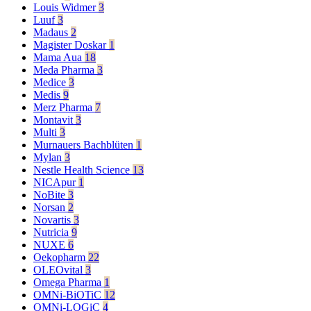
Louis Widmer
3
Luuf
3
Madaus
2
Magister Doskar
1
Mama Aua
18
Meda Pharma
3
Medice
3
Medis
9
Merz Pharma
7
Montavit
3
Multi
3
Murnauers Bachblüten
1
Mylan
3
Nestle Health Science
13
NICApur
1
NoBite
3
Norsan
2
Novartis
3
Nutricia
9
NUXE
6
Oekopharm
22
OLEOvital
3
Omega Pharma
1
OMNi-BiOTiC
12
OMNi-LOGiC
4