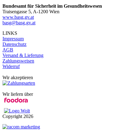
Bundesamt für Sicherheit im Gesundheitswesen
Traisengasse 5, A-1200 Wien
www.basg.gv.at
basg@basg.gv.at
LINKS
Impressum
Datenschutz
AGB
Versand & Lieferung
Zahlungsweisen
Widerruf
Wir akzeptieren
Wir liefern über
Copyright
2026