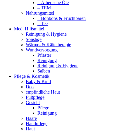
– Ätherische Öle
– TEM
Nahrungsmittel
– Bonbons & Fruchtbären
– Tee
Med. Hilfsmittel
Reinigung & Hygiene
Sonstige
Wärme- & Kältetherapie
Wundversorgung
Pflaster
Reinigung
Reinigung & Hygiene
Salben
Pflege & Kosmetik
Baby & Kind
Deo
empfindliche Haut
Fußpflege
Gesicht
Pflege
Reinigung
Haare
Handpflege
Haut