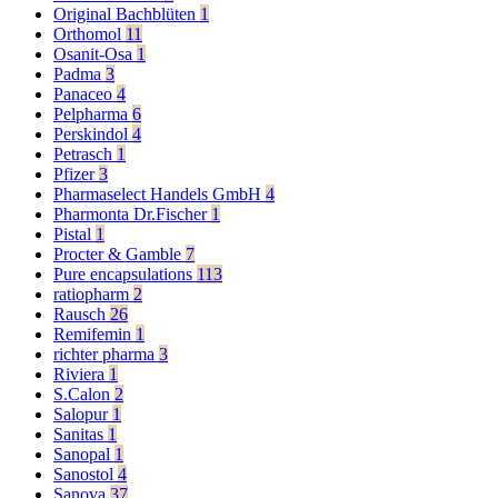
Original Bachblüten
1
Orthomol
11
Osanit-Osa
1
Padma
3
Panaceo
4
Pelpharma
6
Perskindol
4
Petrasch
1
Pfizer
3
Pharmaselect Handels GmbH
4
Pharmonta Dr.Fischer
1
Pistal
1
Procter & Gamble
7
Pure encapsulations
113
ratiopharm
2
Rausch
26
Remifemin
1
richter pharma
3
Riviera
1
S.Calon
2
Salopur
1
Sanitas
1
Sanopal
1
Sanostol
4
Sanova
37