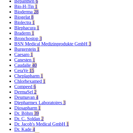
Bepanthen
6
Bio-H-Tin
1
Bioderma
28
Biogelat
8
Biolectra
1
Blephacura
1
Braderm
1
Bronchostop
3
BSN Medical Medizinprodukte GmbH
3
Burgerstein
1
Caesaro
1
Canesten
1
Caudalie
40
CeraVe
15
Cheplapharm
1
Chlorhexamed
1
Compeed
6
DermaSel
2
Deumavan
4
Diepharmex Laboratoires
3
Diosapharm
1
Dr. Böhm
39
Dr. C. Soldan
2
Dr. Jacob's Medical GmbH
1
Dr. Kade
4