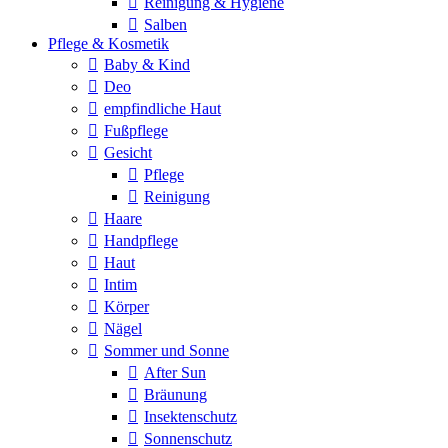
Reinigung & Hygiene
Salben
Pflege & Kosmetik
Baby & Kind
Deo
empfindliche Haut
Fußpflege
Gesicht
Pflege
Reinigung
Haare
Handpflege
Haut
Intim
Körper
Nägel
Sommer und Sonne
After Sun
Bräunung
Insektenschutz
Sonnenschutz