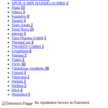
SPUR-A-MIN HANDELSGMBH
1
Stada
13
Stilaxx
5
Supradyn
9
Taoasis
1
Tears Again
2
Terra Nova
13
tetesept
3
Thea Pharma GmbH
1
ThermaCare
4
TWARDY GMBH
1
Ursapharm
8
Vagisan
2
Viatris
1
Vichy
62
Vindobona Apotheke
26
Vismed
1
Vitawund
1
Weleda
1
Wellion
2
Wick
4
Wurzeltod
1
Ihr Apotheken Service in Österreich