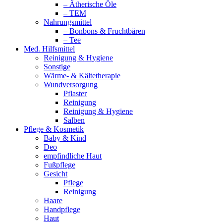
– Ätherische Öle
– TEM
Nahrungsmittel
– Bonbons & Fruchtbären
– Tee
Med. Hilfsmittel
Reinigung & Hygiene
Sonstige
Wärme- & Kältetherapie
Wundversorgung
Pflaster
Reinigung
Reinigung & Hygiene
Salben
Pflege & Kosmetik
Baby & Kind
Deo
empfindliche Haut
Fußpflege
Gesicht
Pflege
Reinigung
Haare
Handpflege
Haut