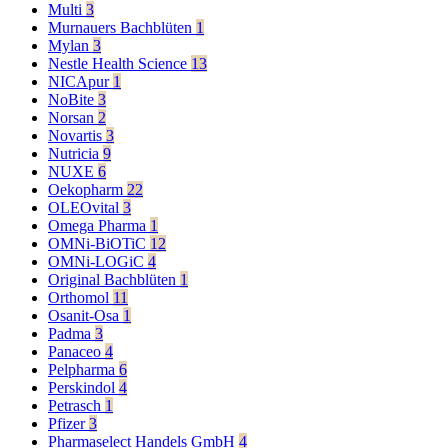
Multi
3
Murnauers Bachblüten
1
Mylan
3
Nestle Health Science
13
NICApur
1
NoBite
3
Norsan
2
Novartis
3
Nutricia
9
NUXE
6
Oekopharm
22
OLEOvital
3
Omega Pharma
1
OMNi-BiOTiC
12
OMNi-LOGiC
4
Original Bachblüten
1
Orthomol
11
Osanit-Osa
1
Padma
3
Panaceo
4
Pelpharma
6
Perskindol
4
Petrasch
1
Pfizer
3
Pharmaselect Handels GmbH
4