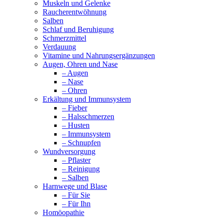
Muskeln und Gelenke
Raucherentwöhnung
Salben
Schlaf und Beruhigung
Schmerzmittel
Verdauung
Vitamine und Nahrungsergänzungen
Augen, Ohren und Nase
– Augen
– Nase
– Ohren
Erkältung und Immunsystem
– Fieber
– Halsschmerzen
– Husten
– Immunsystem
– Schnupfen
Wundversorgung
– Pflaster
– Reinigung
– Salben
Harnwege und Blase
– Für Sie
– Für Ihn
Homöopathie