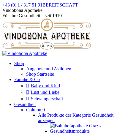
Zum
+43 (0) 1 / 317 51 91
BEREITSCHAFT
Inhalt
Facebook
Instagram
Vindobona Apotheke
springen
page
page
Für Ihre Gesundheit – seit 1910
opens
opens
in
in
new
new
window
window
Shop
Angebote und Aktionen
Shop Startseite
Familie & Co
Baby und Kind
Lust und Liebe
Schwangerschaft
Gesundheit
Column 0
Alle Produkte der Kategorie Gesundheit
anzeigen