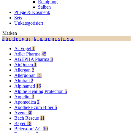
Reinigung
Salben
Pflege & Kosmetik
Sets
Unkategorisiert
Marken
a
b
c
d
e
f
g
h
i
j
k
l
m
n
o
p
r
s
t
u
v
w
A. Vogel
1
Adler Pharma
45
AGEPHA Pharma
3
AirQueen
1
Allergan
2
AllergoSan
15
Almirall
2
Alpinamed
16
Alpine Hearing Protection
5
Angelini
3
Apomedica
2
Apotheke zum Biber
5
Avene
30
Bach Rescue
11
Bayer
18
Beiersdorf AG
10