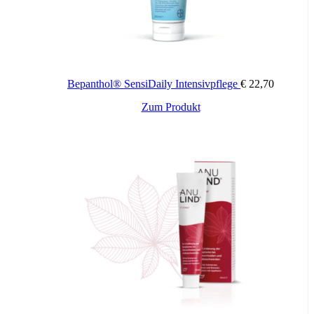
Wert von Wunden optimiert. Somit wird die passende Umgebung
für die Wundheilung geschaffen. Das Wundgel ist leicht kühlend,
lindert so den empfundenen Schmerz und bildet zudem einen
schützenden Film, welcher weitere Infektionsrisiken reduziert.
BepanGel® Wundgel verhindert nicht nur das Austrocknen der
Wunde durch Feuchtigkeitsabgabe, sondern kann durch seine
Bepanthol® SensiDaily Intensivpflege
€
22,70
Inhaltsstoffe auch Feuchtigkeit aufnehmen. Auf diese Weise
können sich Zellen in der feuchten Wunde freier bewegen, die
Zum Produkt
Wunde bleibt insgesamt beweglicher und das Risiko einer
Narbenbildung ist geringer.
Bitte die Packungsbeilage mit umfassenden Informationen zu
Kontraindikationen, Warnungen und Vorsichtsmaßnahmen beachten