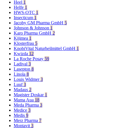
Heel
1
Helfe
1
HWS-OTC
1
Insecticum
1
Jacoby GM Pharma GmbH
5
Johnson & Johnson
1
Karo Pharma GmbH
2
Kijimea
1
Klosterfrau
5
KnobiVital Naturheilmittel GmbH
1
Kwizda
12
La Roche Posay
59
Ladival
3
Lasepton
8
Linola
8
Louis Widmer
3
Luuf
3
Madaus
2
Magister Doskar
1
Mama Aua
18
Meda Pharma
3
Medice
3
Medis
9
Merz Pharma
7
Montavit
3