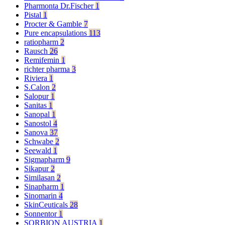
Pharmonta Dr.Fischer
1
Pistal
1
Procter & Gamble
7
Pure encapsulations
113
ratiopharm
2
Rausch
26
Remifemin
1
richter pharma
3
Riviera
1
S.Calon
2
Salopur
1
Sanitas
1
Sanopal
1
Sanostol
4
Sanova
37
Schwabe
2
Seewald
1
Sigmapharm
9
Sikapur
2
Similasan
2
Sinapharm
1
Sinomarin
4
SkinCeuticals
28
Sonnentor
1
SORBION AUSTRIA
1