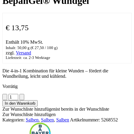
BepanGel® Wundgel
€
13,75
Enthält 10% MwSt.
Inhalt: 50,00 g (
€
27,50
/ 100 g)
zzgl.
Versand
Lieferzeit: ca. 2-3 Werktage
Die 4-in-1 Kombination für kleine Wunden – fördert die
Wundheilung, leicht und kühlend.
Vorrätig
BepanGel®
Wundgel
In den Warenkorb
Menge
Zur Wunschliste hinzufügen
ist bereits in der Wunschliste
Zur Wunschliste hinzufügen
Kategorien:
Salben
,
Salben
,
Salben
Artikelnummer:
5268552