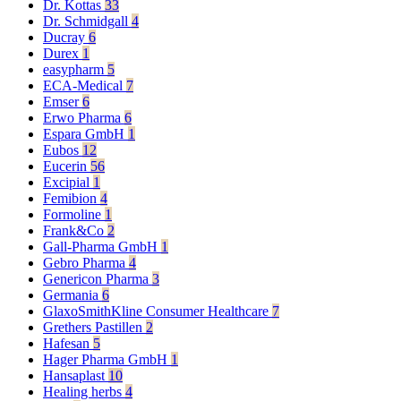
Dr. Kottas
33
Dr. Schmidgall
4
Ducray
6
Durex
1
easypharm
5
ECA-Medical
7
Emser
6
Erwo Pharma
6
Espara GmbH
1
Eubos
12
Eucerin
56
Excipial
1
Femibion
4
Formoline
1
Frank&Co
2
Gall-Pharma GmbH
1
Gebro Pharma
4
Genericon Pharma
3
Germania
6
GlaxoSmithKline Consumer Healthcare
7
Grethers Pastillen
2
Hafesan
5
Hager Pharma GmbH
1
Hansaplast
10
Healing herbs
4