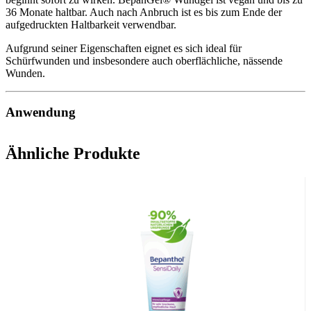
36 Monate haltbar. Auch nach Anbruch ist es bis zum Ende der
aufgedruckten Haltbarkeit verwendbar.
Aufgrund seiner Eigenschaften eignet es sich ideal für
Schürfwunden und insbesondere auch oberflächliche, nässende
Wunden.
Anwendung
Als erstes ist es wichtig, dass Sie sich vor und nach jeder
Ähnliche Produkte
Wundbehandlung die Hände gründlich waschen.
Reinigen und desinfizieren Sie danach die Wunde.
Tragen Sie dann eine dünne Schicht BepanGel® Wundgel auf
die zu behandelnde Stelle auf.
Falls notwendig, legen Sie einen Verband oder ein Pflaster an.
Wiederholen Sie die Anwendung bei Bedarf und verwenden
Sie jedes Mal einen neuen Verband oder ein neues Pflaster.
Wirkprinzip
BepanGel® Wundgel fördert die Wundheilung kleiner,
oberflächlicher Wunden, indem es die Feuchtigkeit und den pH-