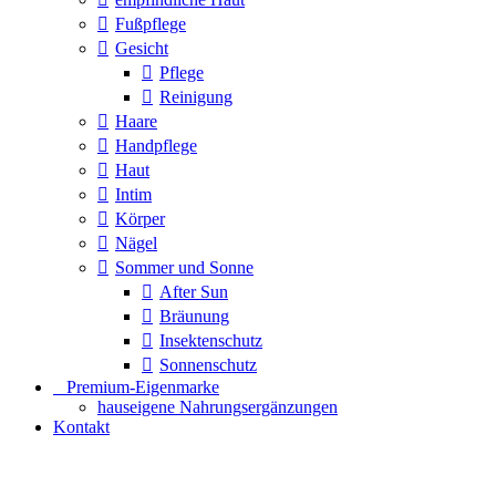
Fußpflege
Gesicht
Pflege
Reinigung
Haare
Handpflege
Haut
Intim
Körper
Nägel
Sommer und Sonne
After Sun
Bräunung
Insektenschutz
Sonnenschutz
⠀​Premium-Eigenmarke
hauseigene Nahrungsergänzungen
Kontakt