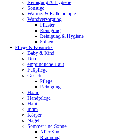
Reinigung & Hygiene
Sonstige
Wärme- & Kältetherapie
Wundversorgung
Pflaster
Reinigung
Reinigung & Hygiene
Salben
Pflege & Kosmetik
Baby & Kind
Deo
empfindliche Haut
Fußpflege
Gesicht
Pflege
Reinigung
Haare
Handpflege
Haut
Intim
Körper
Nägel
Sommer und Sonne
After Sun
Bräunung