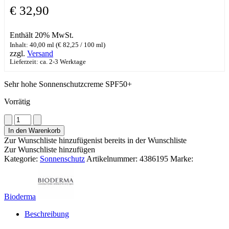
€
32,90
Enthält 20% MwSt.
Inhalt: 40,00 ml (
€
82,25
/ 100 ml)
zzgl.
Versand
Lieferzeit: ca. 2-3 Werktage
Sehr hohe Sonnenschutzcreme SPF50+
Vorrätig
Bioderma
Photoderm
In den Warenkorb
Max
Zur Wunschliste hinzufügen
ist bereits in der Wunschliste
Creme
Zur Wunschliste hinzufügen
SPF
Kategorie:
Sonnenschutz
Artikelnummer:
4386195
Marke:
50+
Menge
Bioderma
Beschreibung