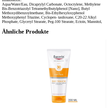
Aqua/Water/Eau, Dicaprylyl Carbonate, Octocrylene, Methylene
Bis-Benzotriazolyl Tetramethylbutylphenol [Nano], Butyl
Methoxydibenzoylmethane, Bis-Ethylhexyloxyphenol
Methoxyphenyl Triazine, Cyclopen- tasiloxane, C20-22 Alkyl
Phosphate, Glyceryl Stearate, Peg-100 Stearate, Ectoin, Mannitol,
Xylitol, Rhamnose, Fructooligosaccharides, Laminaria Ochroleuca
Extract, C20-22 Alcohols, Decyl Glucoside, Cyclohexasiloxane,
Ähnliche Produkte
Hydroxyethyl Acrylate/ Sodium Acryloyldimethyl Taurate
Copolymer, Pentylene Glycol, Xanthan Gum, Propylene Glycol,
Citric Acid, Caprylic/Capric Triglyceride, Sodium Hydroxide,
Disodium Edta, Phenoxyethanol, Chlorphenesin. [Bi543]