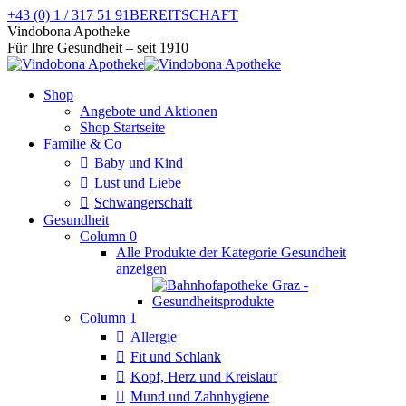
Zum
+43 (0) 1 / 317 51 91
BEREITSCHAFT
Inhalt
Facebook
Instagram
Vindobona Apotheke
springen
page
page
Für Ihre Gesundheit – seit 1910
opens
opens
in
in
Shop
new
new
Angebote und Aktionen
window
window
Shop Startseite
Familie & Co
Baby und Kind
Lust und Liebe
Schwangerschaft
Gesundheit
Column 0
Alle Produkte der Kategorie Gesundheit
anzeigen
Column 1
Allergie
Fit und Schlank
Kopf, Herz und Kreislauf
Mund und Zahnhygiene