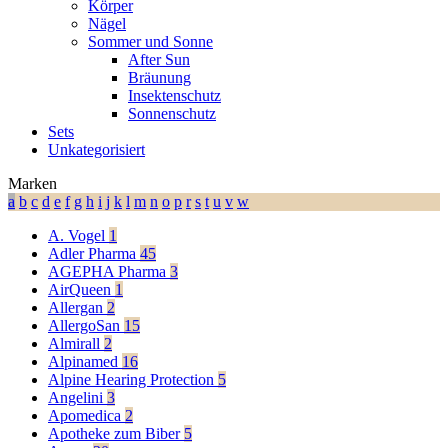
Körper
Nägel
Sommer und Sonne
After Sun
Bräunung
Insektenschutz
Sonnenschutz
Sets
Unkategorisiert
Marken
a
b
c
d
e
f
g
h
i
j
k
l
m
n
o
p
r
s
t
u
v
w
A. Vogel
1
Adler Pharma
45
AGEPHA Pharma
3
AirQueen
1
Allergan
2
AllergoSan
15
Almirall
2
Alpinamed
16
Alpine Hearing Protection
5
Angelini
3
Apomedica
2
Apotheke zum Biber
5