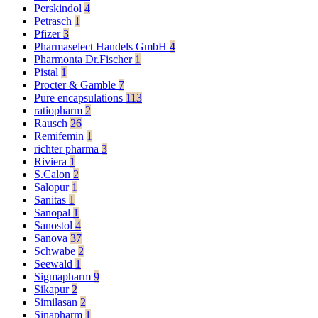
Perskindol
4
Petrasch
1
Pfizer
3
Pharmaselect Handels GmbH
4
Pharmonta Dr.Fischer
1
Pistal
1
Procter & Gamble
7
Pure encapsulations
113
ratiopharm
2
Rausch
26
Remifemin
1
richter pharma
3
Riviera
1
S.Calon
2
Salopur
1
Sanitas
1
Sanopal
1
Sanostol
4
Sanova
37
Schwabe
2
Seewald
1
Sigmapharm
9
Sikapur
2
Similasan
2
Sinapharm
1