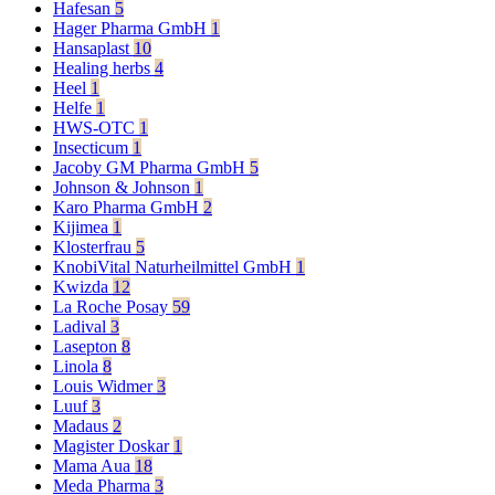
Hafesan
5
Hager Pharma GmbH
1
Hansaplast
10
Healing herbs
4
Heel
1
Helfe
1
HWS-OTC
1
Insecticum
1
Jacoby GM Pharma GmbH
5
Johnson & Johnson
1
Karo Pharma GmbH
2
Kijimea
1
Klosterfrau
5
KnobiVital Naturheilmittel GmbH
1
Kwizda
12
La Roche Posay
59
Ladival
3
Lasepton
8
Linola
8
Louis Widmer
3
Luuf
3
Madaus
2
Magister Doskar
1
Mama Aua
18
Meda Pharma
3