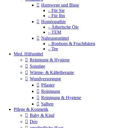
Harnwege und Blase
– Für Sie
– Für Ihn
Homöopathie
– Ätherische Öle
– TEM
Nahrungsmittel
– Bonbons & Fruchtbären
– Tee
Med. Hilfsmittel
Reinigung & Hygiene
Sonstige
Wärme- & Kältetherapie
Wundversorgung
Pflaster
Reinigung
Reinigung & Hygiene
Salben
Pflege & Kosmetik
Baby & Kind
Deo
empfindliche Haut