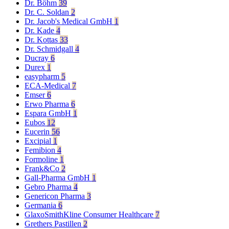
Dr. Böhm
39
Dr. C. Soldan
2
Dr. Jacob's Medical GmbH
1
Dr. Kade
4
Dr. Kottas
33
Dr. Schmidgall
4
Ducray
6
Durex
1
easypharm
5
ECA-Medical
7
Emser
6
Erwo Pharma
6
Espara GmbH
1
Eubos
12
Eucerin
56
Excipial
1
Femibion
4
Formoline
1
Frank&Co
2
Gall-Pharma GmbH
1
Gebro Pharma
4
Genericon Pharma
3
Germania
6
GlaxoSmithKline Consumer Healthcare
7
Grethers Pastillen
2