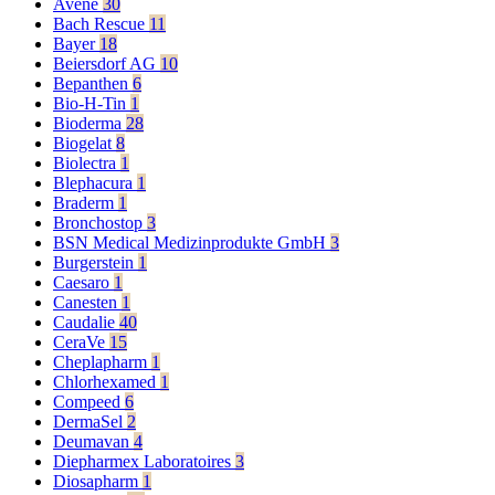
Avene
30
Bach Rescue
11
Bayer
18
Beiersdorf AG
10
Bepanthen
6
Bio-H-Tin
1
Bioderma
28
Biogelat
8
Biolectra
1
Blephacura
1
Braderm
1
Bronchostop
3
BSN Medical Medizinprodukte GmbH
3
Burgerstein
1
Caesaro
1
Canesten
1
Caudalie
40
CeraVe
15
Cheplapharm
1
Chlorhexamed
1
Compeed
6
DermaSel
2
Deumavan
4
Diepharmex Laboratoires
3
Diosapharm
1