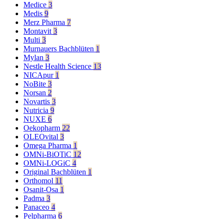
Medice
3
Medis
9
Merz Pharma
7
Montavit
3
Multi
3
Murnauers Bachblüten
1
Mylan
3
Nestle Health Science
13
NICApur
1
NoBite
3
Norsan
2
Novartis
3
Nutricia
9
NUXE
6
Oekopharm
22
OLEOvital
3
Omega Pharma
1
OMNi-BiOTiC
12
OMNi-LOGiC
4
Original Bachblüten
1
Orthomol
11
Osanit-Osa
1
Padma
3
Panaceo
4
Pelpharma
6