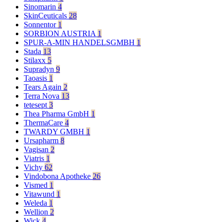
Sinomarin
4
SkinCeuticals
28
Sonnentor
1
SORBION AUSTRIA
1
SPUR-A-MIN HANDELSGMBH
1
Stada
13
Stilaxx
5
Supradyn
9
Taoasis
1
Tears Again
2
Terra Nova
13
tetesept
3
Thea Pharma GmbH
1
ThermaCare
4
TWARDY GMBH
1
Ursapharm
8
Vagisan
2
Viatris
1
Vichy
62
Vindobona Apotheke
26
Vismed
1
Vitawund
1
Weleda
1
Wellion
2
Wick
4