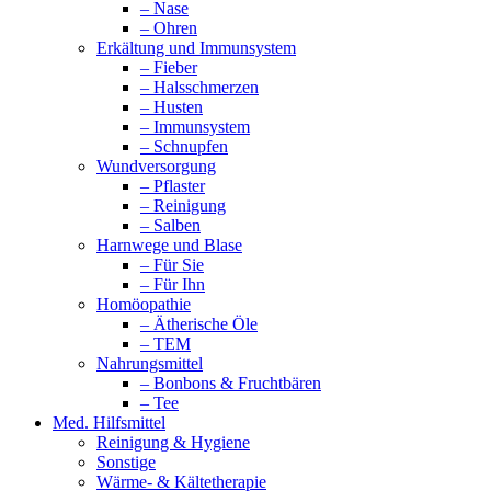
– Nase
– Ohren
Erkältung und Immunsystem
– Fieber
– Halsschmerzen
– Husten
– Immunsystem
– Schnupfen
Wundversorgung
– Pflaster
– Reinigung
– Salben
Harnwege und Blase
– Für Sie
– Für Ihn
Homöopathie
– Ätherische Öle
– TEM
Nahrungsmittel
– Bonbons & Fruchtbären
– Tee
Med. Hilfsmittel
Reinigung & Hygiene
Sonstige
Wärme- & Kältetherapie