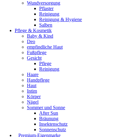
Wundversorgung
Pflaster
Reinigung
Reinigung & Hygiene
Salben
Pflege & Kosmetik
Baby & Kind
Deo
empfindliche Haut
Fußpflege
Gesicht
Pflege
Reinigung
Haare
Handpflege
Haut
Intim
Körper
Nägel
Sommer und Sonne
After Sun
Bräunung
Insektenschutz
Sonnenschutz
⠀​Premium-Eigenmarke