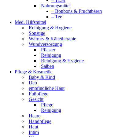
– TEM
Nahrungsmittel
– Bonbons & Fruchtbären
– Tee
Med. Hilfsmittel
Reinigung & Hygiene
Sonstige
Wärme- & Kältetherapie
Wundversorgung
Pflaster
Reinigung
Reinigung & Hygiene
Salben
Pflege & Kosmetik
Baby & Kind
Deo
empfindliche Haut
Fußpflege
Gesicht
Pflege
Reinigung
Haare
Handpflege
Haut
Intim