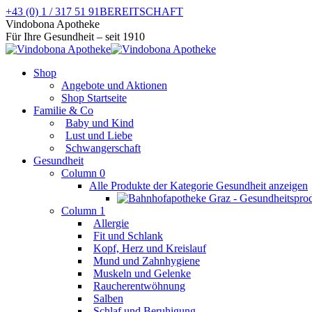
Zum
+43 (0) 1 / 317 51 91
BEREITSCHAFT
Inhalt
Facebook
Instagram
Vindobona Apotheke
springen
page
page
Für Ihre Gesundheit – seit 1910
opens
opens
in
in
Shop
new
new
Angebote und Aktionen
window
window
Shop Startseite
Familie & Co
Baby und Kind
Lust und Liebe
Schwangerschaft
Gesundheit
Column 0
Alle Produkte der Kategorie Gesundheit anzeigen
Column 1
Allergie
Fit und Schlank
Kopf, Herz und Kreislauf
Mund und Zahnhygiene
Muskeln und Gelenke
Raucherentwöhnung
Salben
Schlaf und Beruhigung