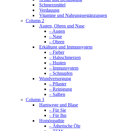
Schmerzmittel
Verdauung
Vitamine und Nahrungsergänzungen
Column 2
Augen, Ohren und Nase
– Augen
– Nase
– Ohren
Erkältung und Immunsystem
– Fieber
– Halsschmerzen
– Husten
– Immunsystem
– Schnupfen
Wundversorgung
– Pflaster
– Reinigung
– Salben
Column 3
Harnwege und Blase
– Für Sie
– Für Ihn
Homöopathie
– Ätherische Öle