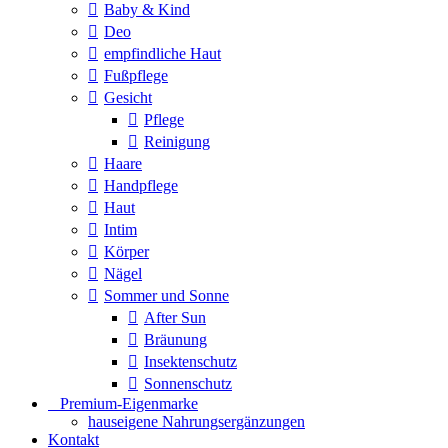
Baby & Kind
Deo
empfindliche Haut
Fußpflege
Gesicht
Pflege
Reinigung
Haare
Handpflege
Haut
Intim
Körper
Nägel
Sommer und Sonne
After Sun
Bräunung
Insektenschutz
Sonnenschutz
⠀​Premium-Eigenmarke
hauseigene Nahrungsergänzungen
Kontakt