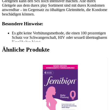
Gleitgelen kann den Sex noch intensiver machen. Alle durex
Gleitgele aus dem durex play Sortiment sind mit durex Kondomen
anwendbar – im Gegensatz zu ölhaltigen Gleitmitteln, die Kondome
beschädigen können.
Besondere Hinweise:
Es gibt keine Verhütungsmethode, die einen 100 prozentigen
Schutz vor Schwangerschaft, HIV oder sexuell übertragbaren
Krankheiten bietet.
Jedes Kondom nur einmal verwenden.
Ähnliche Produkte
Kühl und trocken aufbewahren, vor direkter
Sonneneinstrahlung schützen.
Bitte lesen Sie den Beipackzettel in der Packung sorgfältig
durch, besonders dann, wenn Sie Kondome für Anal- oder
Oralsex verwenden.
Alle durex Gleitgele aus dem durex play Sortiment sind mit
durex Kondomen anwendbar – im Gegensatz zu ölhaltigen
Gleitmitteln, die Kondome beschädigen können.
Material:
Naturkautschuklatex.