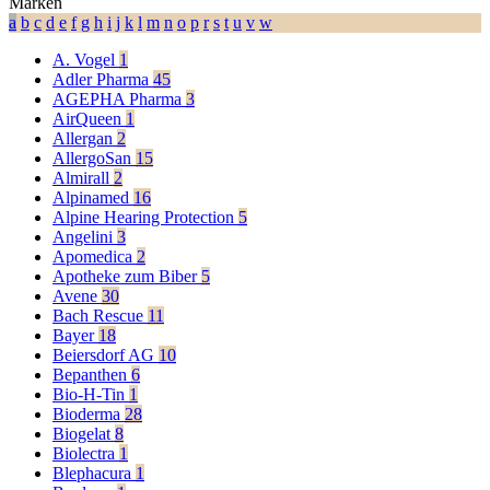
Marken
a
b
c
d
e
f
g
h
i
j
k
l
m
n
o
p
r
s
t
u
v
w
A. Vogel
1
Adler Pharma
45
AGEPHA Pharma
3
AirQueen
1
Allergan
2
AllergoSan
15
Almirall
2
Alpinamed
16
Alpine Hearing Protection
5
Angelini
3
Apomedica
2
Apotheke zum Biber
5
Avene
30
Bach Rescue
11
Bayer
18
Beiersdorf AG
10
Bepanthen
6
Bio-H-Tin
1
Bioderma
28
Biogelat
8
Biolectra
1
Blephacura
1