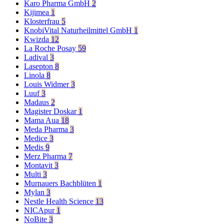
Karo Pharma GmbH
2
Kijimea
1
Klosterfrau
5
KnobiVital Naturheilmittel GmbH
1
Kwizda
12
La Roche Posay
59
Ladival
3
Lasepton
8
Linola
8
Louis Widmer
3
Luuf
3
Madaus
2
Magister Doskar
1
Mama Aua
18
Meda Pharma
3
Medice
3
Medis
9
Merz Pharma
7
Montavit
3
Multi
3
Murnauers Bachblüten
1
Mylan
3
Nestle Health Science
13
NICApur
1
NoBite
3