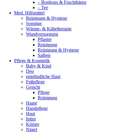
– Bonbons & Fruchtbären
– Tee
Med. Hilfsmittel
Reinigung & Hygiene
Sonstige
Wärme- & Kältetherapie
Wundversorgung
Pflaster
Reinigung
Reinigung & Hygiene
Salben
Pflege & Kosmetik
Baby & Kind
Deo
empfindliche Haut
Fußpflege
Gesicht
Pflege
Reinigung
Haare
Handpflege
Haut
Intim
Körper
Nägel