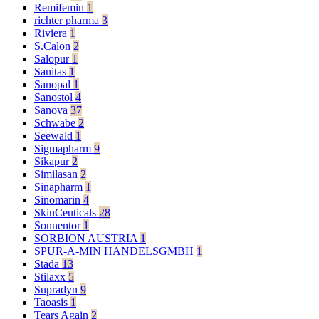
Remifemin
1
richter pharma
3
Riviera
1
S.Calon
2
Salopur
1
Sanitas
1
Sanopal
1
Sanostol
4
Sanova
37
Schwabe
2
Seewald
1
Sigmapharm
9
Sikapur
2
Similasan
2
Sinapharm
1
Sinomarin
4
SkinCeuticals
28
Sonnentor
1
SORBION AUSTRIA
1
SPUR-A-MIN HANDELSGMBH
1
Stada
13
Stilaxx
5
Supradyn
9
Taoasis
1
Tears Again
2