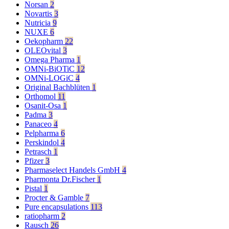
Norsan
2
Novartis
3
Nutricia
9
NUXE
6
Oekopharm
22
OLEOvital
3
Omega Pharma
1
OMNi-BiOTiC
12
OMNi-LOGiC
4
Original Bachblüten
1
Orthomol
11
Osanit-Osa
1
Padma
3
Panaceo
4
Pelpharma
6
Perskindol
4
Petrasch
1
Pfizer
3
Pharmaselect Handels GmbH
4
Pharmonta Dr.Fischer
1
Pistal
1
Procter & Gamble
7
Pure encapsulations
113
ratiopharm
2
Rausch
26