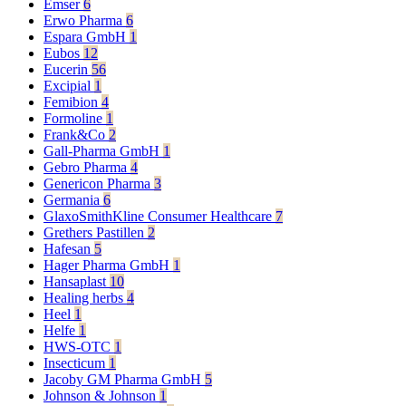
Emser
6
Erwo Pharma
6
Espara GmbH
1
Eubos
12
Eucerin
56
Excipial
1
Femibion
4
Formoline
1
Frank&Co
2
Gall-Pharma GmbH
1
Gebro Pharma
4
Genericon Pharma
3
Germania
6
GlaxoSmithKline Consumer Healthcare
7
Grethers Pastillen
2
Hafesan
5
Hager Pharma GmbH
1
Hansaplast
10
Healing herbs
4
Heel
1
Helfe
1
HWS-OTC
1
Insecticum
1
Jacoby GM Pharma GmbH
5
Johnson & Johnson
1