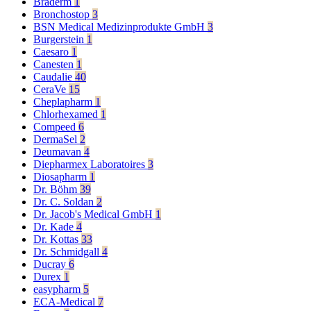
Braderm
1
Bronchostop
3
BSN Medical Medizinprodukte GmbH
3
Burgerstein
1
Caesaro
1
Canesten
1
Caudalie
40
CeraVe
15
Cheplapharm
1
Chlorhexamed
1
Compeed
6
DermaSel
2
Deumavan
4
Diepharmex Laboratoires
3
Diosapharm
1
Dr. Böhm
39
Dr. C. Soldan
2
Dr. Jacob's Medical GmbH
1
Dr. Kade
4
Dr. Kottas
33
Dr. Schmidgall
4
Ducray
6
Durex
1
easypharm
5
ECA-Medical
7