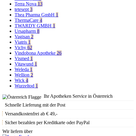
Terra Nova
13
tetesept
3
Thea Pharma GmbH
1
ThermaCare
4
TWARDY GMBH
1
Ursapharm
8
Vagisan
2
Viatris
1
Vichy
62
Vindobona Apotheke
26
Vismed
1
Vitawund
1
Weleda
1
Wellion
2
Wick
4
Wurzeltod
1
Ihr Apotheken Service in Österreich
Schnelle Lieferung mit der Post
Versandkostenfrei ab € 49,-
Sicher bezahlen per Kreditkarte oder PayPal
Wir liefern über