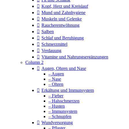
Kopf, Herz und Kreislauf
Mund und Zahnhygiene
Muskeln und Gelenke
Raucherentwöhnung
Salben
Schlaf und Beruhigung
Schmerzmittel
Verdauung
Vitamine und Nahrungsergänzungen
Column 2
Augen, Ohren und Nase
– Augen
– Nase
– Ohren
Erkältung und Immunsystem
– Fieber
– Halsschmerzen
– Husten
– Immunsystem
– Schnupfen
Wundversorgung
– Pflaster