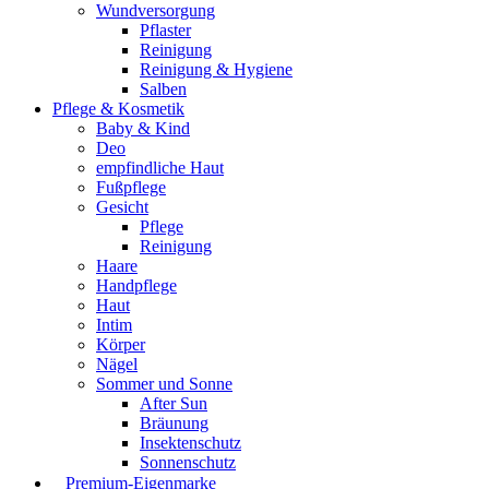
Wundversorgung
Pflaster
Reinigung
Reinigung & Hygiene
Salben
Pflege & Kosmetik
Baby & Kind
Deo
empfindliche Haut
Fußpflege
Gesicht
Pflege
Reinigung
Haare
Handpflege
Haut
Intim
Körper
Nägel
Sommer und Sonne
After Sun
Bräunung
Insektenschutz
Sonnenschutz
⠀​Premium-Eigenmarke