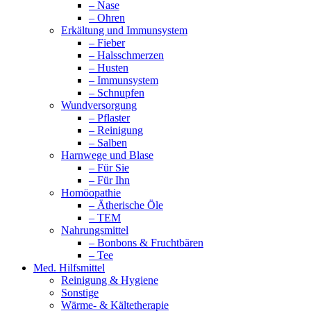
– Nase
– Ohren
Erkältung und Immunsystem
– Fieber
– Halsschmerzen
– Husten
– Immunsystem
– Schnupfen
Wundversorgung
– Pflaster
– Reinigung
– Salben
Harnwege und Blase
– Für Sie
– Für Ihn
Homöopathie
– Ätherische Öle
– TEM
Nahrungsmittel
– Bonbons & Fruchtbären
– Tee
Med. Hilfsmittel
Reinigung & Hygiene
Sonstige
Wärme- & Kältetherapie