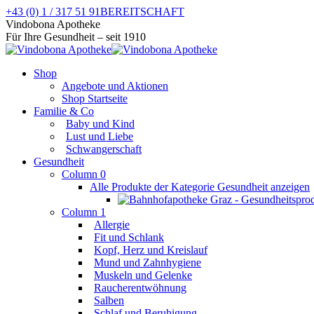
Zum
+43 (0) 1 / 317 51 91
BEREITSCHAFT
Inhalt
Facebook
Instagram
Vindobona Apotheke
springen
page
page
Für Ihre Gesundheit – seit 1910
opens
opens
in
in
Shop
new
new
Angebote und Aktionen
window
window
Shop Startseite
Familie & Co
Baby und Kind
Lust und Liebe
Schwangerschaft
Gesundheit
Column 0
Alle Produkte der Kategorie Gesundheit anzeigen
Column 1
Allergie
Fit und Schlank
Kopf, Herz und Kreislauf
Mund und Zahnhygiene
Muskeln und Gelenke
Raucherentwöhnung
Salben
Schlaf und Beruhigung