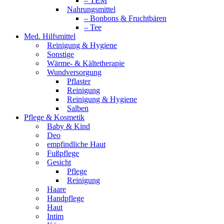
– TEM
Nahrungsmittel
– Bonbons & Fruchtbären
– Tee
Med. Hilfsmittel
Reinigung & Hygiene
Sonstige
Wärme- & Kältetherapie
Wundversorgung
Pflaster
Reinigung
Reinigung & Hygiene
Salben
Pflege & Kosmetik
Baby & Kind
Deo
empfindliche Haut
Fußpflege
Gesicht
Pflege
Reinigung
Haare
Handpflege
Haut
Intim