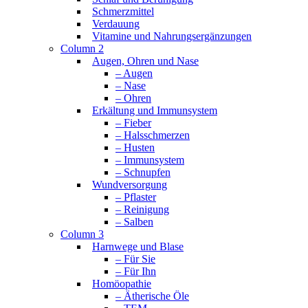
Schmerzmittel
Verdauung
Vitamine und Nahrungsergänzungen
Column 2
Augen, Ohren und Nase
– Augen
– Nase
– Ohren
Erkältung und Immunsystem
– Fieber
– Halsschmerzen
– Husten
– Immunsystem
– Schnupfen
Wundversorgung
– Pflaster
– Reinigung
– Salben
Column 3
Harnwege und Blase
– Für Sie
– Für Ihn
Homöopathie
– Ätherische Öle