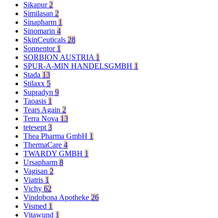
Sikapur
2
Similasan
2
Sinapharm
1
Sinomarin
4
SkinCeuticals
28
Sonnentor
1
SORBION AUSTRIA
1
SPUR-A-MIN HANDELSGMBH
1
Stada
13
Stilaxx
5
Supradyn
9
Taoasis
1
Tears Again
2
Terra Nova
13
tetesept
3
Thea Pharma GmbH
1
ThermaCare
4
TWARDY GMBH
1
Ursapharm
8
Vagisan
2
Viatris
1
Vichy
62
Vindobona Apotheke
26
Vismed
1
Vitawund
1