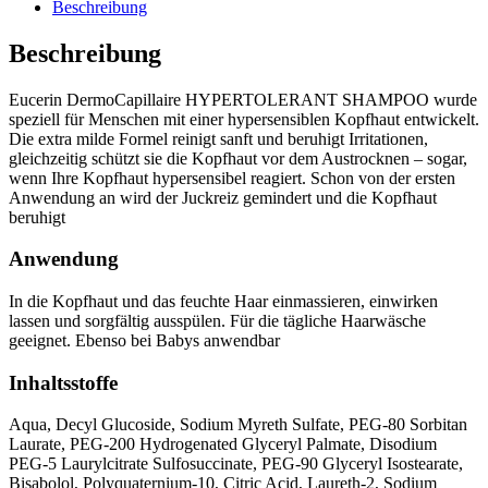
Beschreibung
Beschreibung
Eucerin DermoCapillaire HYPERTOLERANT SHAMPOO wurde
speziell für Menschen mit einer hypersensiblen Kopfhaut entwickelt.
Die extra milde Formel reinigt sanft und beruhigt Irritationen,
gleichzeitig schützt sie die Kopfhaut vor dem Austrocknen – sogar,
wenn Ihre Kopfhaut hypersensibel reagiert. Schon von der ersten
Anwendung an wird der Juckreiz gemindert und die Kopfhaut
beruhigt
Anwendung
In die Kopfhaut und das feuchte Haar einmassieren, einwirken
lassen und sorgfältig ausspülen. Für die tägliche Haarwäsche
geeignet. Ebenso bei Babys anwendbar
Inhaltsstoffe
Aqua, Decyl Glucoside, Sodium Myreth Sulfate, PEG-80 Sorbitan
Laurate, PEG-200 Hydrogenated Glyceryl Palmate, Disodium
PEG-5 Laurylcitrate Sulfosuccinate, PEG-90 Glyceryl Isostearate,
Bisabolol, Polyquaternium-10, Citric Acid, Laureth-2, Sodium