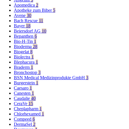
Apomedica
2
Apotheke zum Biber
5
Avene
30
Bach Rescue
11
Bayer
18
Beiersdorf AG
10
Bepanthen
6
Bio-H-Tin
1
Bioderma
28
Biogelat
8
Biolectra
1
Blephacura
1
Braderm
1
Bronchostop
3
BSN Medical Medizinprodukte GmbH
3
Burgerstein
1
Caesaro
1
Canesten
1
Caudalie
40
CeraVe
15
Cheplapharm
1
Chlorhexamed
1
Compeed
6
DermaSel
2