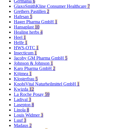
Germania
6
GlaxoSmithKline Consumer Healthcare
7
Grethers Pastillen
2
Hafesan
5
Hager Pharma GmbH
1
Hansaplast
10
Healing herbs
4
Heel
1
Helfe
1
HWS-OTC
1
Insecticum
1
Jacoby GM Pharma GmbH
5
Johnson & Johnson
1
Karo Pharma GmbH
2
Kijimea
1
Klosterfrau
5
KnobiVital Naturheilmittel GmbH
1
Kwizda
12
La Roche Posay
59
Ladival
3
Lasepton
8
Linola
8
Louis Widmer
3
Luuf
3
Madaus
2