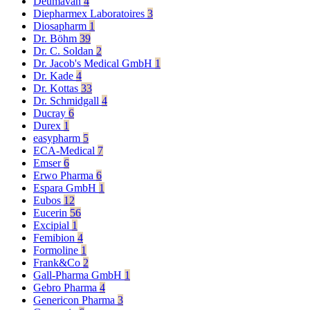
Deumavan
4
Diepharmex Laboratoires
3
Diosapharm
1
Dr. Böhm
39
Dr. C. Soldan
2
Dr. Jacob's Medical GmbH
1
Dr. Kade
4
Dr. Kottas
33
Dr. Schmidgall
4
Ducray
6
Durex
1
easypharm
5
ECA-Medical
7
Emser
6
Erwo Pharma
6
Espara GmbH
1
Eubos
12
Eucerin
56
Excipial
1
Femibion
4
Formoline
1
Frank&Co
2
Gall-Pharma GmbH
1
Gebro Pharma
4
Genericon Pharma
3