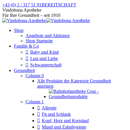
Zum
+43 (0) 1 / 317 51 91
BEREITSCHAFT
Inhalt
Facebook
Instagram
Vindobona Apotheke
springen
page
page
Für Ihre Gesundheit – seit 1910
opens
opens
in
in
Shop
new
new
Angebote und Aktionen
window
window
Shop Startseite
Familie & Co
Baby und Kind
Lust und Liebe
Schwangerschaft
Gesundheit
Column 0
Alle Produkte der Kategorie Gesundheit
anzeigen
Column 1
Allergie
Fit und Schlank
Kopf, Herz und Kreislauf
Mund und Zahnhygiene