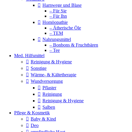
Harnwege und Blase
– Für Sie
– Für Ihn
Homöopathie
– Ätherische Öle
– TEM
Nahrungsmittel
– Bonbons & Fruchtbären
– Tee
Med. Hilfsmittel
Reinigung & Hygiene
Sonstige
Wärme- & Kältetherapie
Wundversorgung
Pflaster
Reinigung
Reinigung & Hygiene
Salben
Pflege & Kosmetik
Baby & Kind
Deo
empfindliche Haut