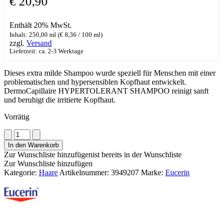
€
20,90
Enthält 20% MwSt.
Inhalt: 250,00 ml (
€
8,36
/ 100 ml)
zzgl.
Versand
Lieferzeit: ca. 2-3 Werktage
Dieses extra milde Shampoo wurde speziell für Menschen mit einer
problematischen und hypersensiblen Kopfhaut entwickelt.
DermoCapillaire HYPERTOLERANT SHAMPOO reinigt sanft
und beruhigt die irritierte Kopfhaut.
Vorrätig
Eucerin
DermoCapillaire
In den Warenkorb
Hypotolerant
Zur Wunschliste hinzufügen
ist bereits in der Wunschliste
Shampoo
Zur Wunschliste hinzufügen
Menge
Kategorie:
Haare
Artikelnummer:
3949207
Marke:
Eucerin