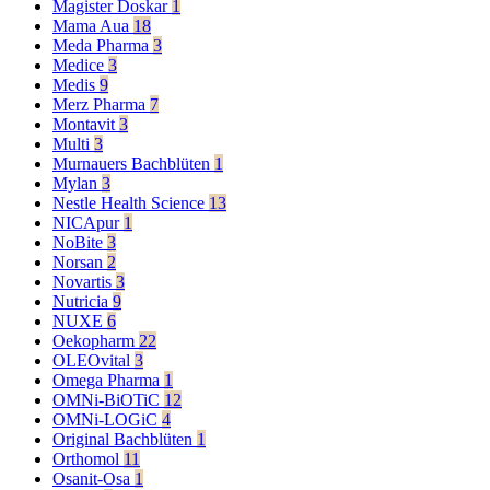
Magister Doskar
1
Mama Aua
18
Meda Pharma
3
Medice
3
Medis
9
Merz Pharma
7
Montavit
3
Multi
3
Murnauers Bachblüten
1
Mylan
3
Nestle Health Science
13
NICApur
1
NoBite
3
Norsan
2
Novartis
3
Nutricia
9
NUXE
6
Oekopharm
22
OLEOvital
3
Omega Pharma
1
OMNi-BiOTiC
12
OMNi-LOGiC
4
Original Bachblüten
1
Orthomol
11
Osanit-Osa
1