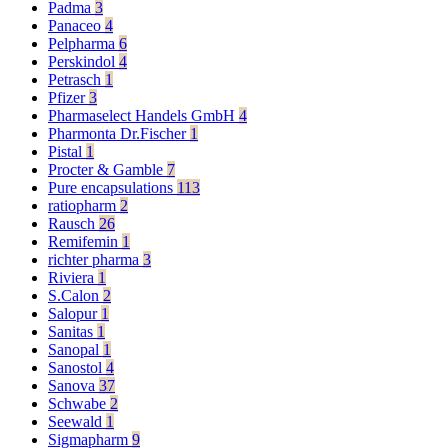
Padma
3
Panaceo
4
Pelpharma
6
Perskindol
4
Petrasch
1
Pfizer
3
Pharmaselect Handels GmbH
4
Pharmonta Dr.Fischer
1
Pistal
1
Procter & Gamble
7
Pure encapsulations
113
ratiopharm
2
Rausch
26
Remifemin
1
richter pharma
3
Riviera
1
S.Calon
2
Salopur
1
Sanitas
1
Sanopal
1
Sanostol
4
Sanova
37
Schwabe
2
Seewald
1
Sigmapharm
9