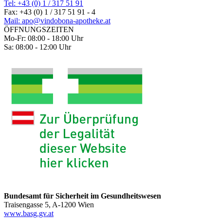
Tel: +43 (0) 1 / 317 51 91
Fax: +43 (0) 1 / 317 51 91 - 4
Mail: apo@vindobona-apotheke.at
ÖFFNUNGSZEITEN
Mo-Fr: 08:00 - 18:00 Uhr
Sa: 08:00 - 12:00 Uhr
Bundesamt für Sicherheit im Gesundheitswesen
Traisengasse 5, A-1200 Wien
www.basg.gv.at