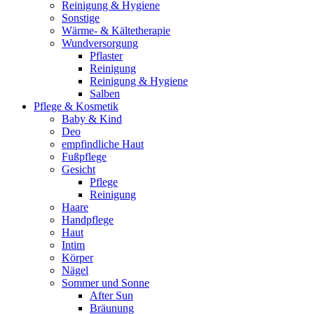
Reinigung & Hygiene
Sonstige
Wärme- & Kältetherapie
Wundversorgung
Pflaster
Reinigung
Reinigung & Hygiene
Salben
Pflege & Kosmetik
Baby & Kind
Deo
empfindliche Haut
Fußpflege
Gesicht
Pflege
Reinigung
Haare
Handpflege
Haut
Intim
Körper
Nägel
Sommer und Sonne
After Sun
Bräunung