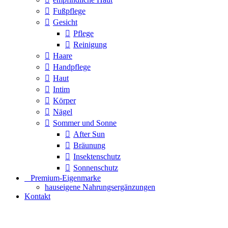
Fußpflege
Gesicht
Pflege
Reinigung
Haare
Handpflege
Haut
Intim
Körper
Nägel
Sommer und Sonne
After Sun
Bräunung
Insektenschutz
Sonnenschutz
⠀​Premium-Eigenmarke
hauseigene Nahrungsergänzungen
Kontakt