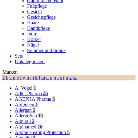
empfindliche Haut
Fußpflege
Gesicht
Gesichtspflege
Haare
Handpflege
Intim
Körper
Nägel
Sommer und Sonne
Sets
Unkategorisiert
Marken
a
b
c
d
e
f
g
h
i
j
k
l
m
n
o
p
r
s
t
u
v
w
A. Vogel
1
Adler Pharma
45
AGEPHA Pharma
3
AirQueen
1
Allergan
2
AllergoSan
15
Almirall
2
Alpinamed
16
Alpine Hearing Protection
5
Angelini
3