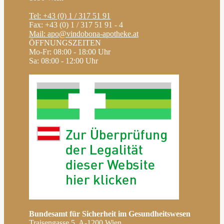
Tel: +43 (0) 1 / 317 51 91
Fax: +43 (0) 1 / 317 51 91 - 4
Mail: apo@vindobona-apotheke.at
ÖFFNUNGSZEITEN
Mo-Fr: 08:00 - 18:00 Uhr
Sa: 08:00 - 12:00 Uhr
Bundesamt für Sicherheit im Gesundheitswesen
Traisengasse 5, A-1200 Wien