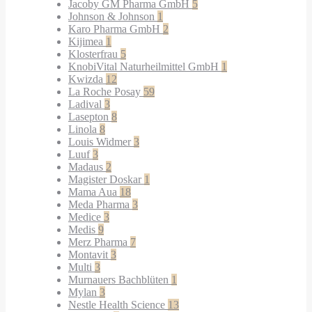
Jacoby GM Pharma GmbH
5
Johnson & Johnson
1
Karo Pharma GmbH
2
Kijimea
1
Klosterfrau
5
KnobiVital Naturheilmittel GmbH
1
Kwizda
12
La Roche Posay
59
Ladival
3
Lasepton
8
Linola
8
Louis Widmer
3
Luuf
3
Madaus
2
Magister Doskar
1
Mama Aua
18
Meda Pharma
3
Medice
3
Medis
9
Merz Pharma
7
Montavit
3
Multi
3
Murnauers Bachblüten
1
Mylan
3
Nestle Health Science
13