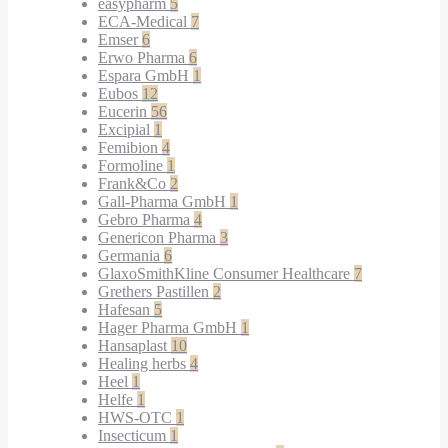
easypharm
5
ECA-Medical
7
Emser
6
Erwo Pharma
6
Espara GmbH
1
Eubos
12
Eucerin
56
Excipial
1
Femibion
4
Formoline
1
Frank&Co
2
Gall-Pharma GmbH
1
Gebro Pharma
4
Genericon Pharma
3
Germania
6
GlaxoSmithKline Consumer Healthcare
7
Grethers Pastillen
2
Hafesan
5
Hager Pharma GmbH
1
Hansaplast
10
Healing herbs
4
Heel
1
Helfe
1
HWS-OTC
1
Insecticum
1