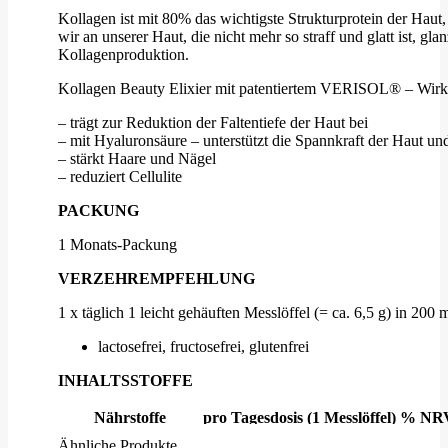
Kollagen ist mit 80% das wichtigste Strukturprotein der Hau
wir an unserer Haut, die nicht mehr so straff und glatt is
Kollagenproduktion.
Kollagen Beauty Elixier mit patentiertem VERISOL® – Wirku
– trägt zur Reduktion der Faltentiefe der Haut bei
– mit Hyaluronsäure – unterstützt die Spannkraft der Haut un
– stärkt Haare und Nägel
– reduziert Cellulite
PACKUNG
1 Monats-Packung
VERZEHREMPFEHLUNG
1 x täglich 1 leicht gehäuften Messlöffel (= ca. 6,5 g) in 200 
lactosefrei, fructosefrei, glutenfrei
INHALTSSTOFFE
Nährstoffe
pro Tagesdosis (1 Messlöffel)
% NR
Collagen (Verisol®B)
2.500 mg
–
Ähnliche Produkte