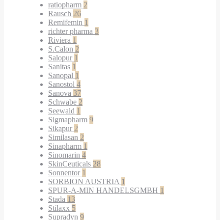
ratiopharm
2
Rausch
26
Remifemin
1
richter pharma
3
Riviera
1
S.Calon
2
Salopur
1
Sanitas
1
Sanopal
1
Sanostol
4
Sanova
37
Schwabe
2
Seewald
1
Sigmapharm
9
Sikapur
2
Similasan
2
Sinapharm
1
Sinomarin
4
SkinCeuticals
28
Sonnentor
1
SORBION AUSTRIA
1
SPUR-A-MIN HANDELSGMBH
1
Stada
13
Stilaxx
5
Supradyn
9