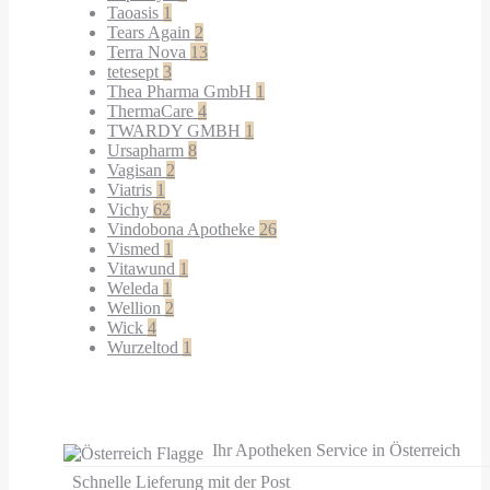
Taoasis
1
Tears Again
2
Terra Nova
13
tetesept
3
Thea Pharma GmbH
1
ThermaCare
4
TWARDY GMBH
1
Ursapharm
8
Vagisan
2
Viatris
1
Vichy
62
Vindobona Apotheke
26
Vismed
1
Vitawund
1
Weleda
1
Wellion
2
Wick
4
Wurzeltod
1
Ihr Apotheken Service in Österreich
Schnelle Lieferung mit der Post