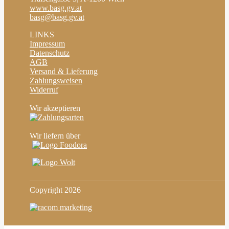
www.basg.gv.at
basg@basg.gv.at
LINKS
Impressum
Datenschutz
AGB
Versand & Lieferung
Zahlungsweisen
Widerruf
Wir akzeptieren
Wir liefern über
Copyright
2026