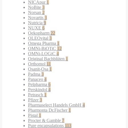
NICApur
1
NoBite
3
Norsan
2
Novartis
3
Nutricia
9
NUXE
6
Oekopharm
22
OLEOvital
3
Omega Pharma
1
OMNi-BiOTiC
12
OMNi-LOGiC
4
Original Bachblüten
1
Orthomol
11
Osanit-Osa
1
Padma
3
Panaceo
4
Pelpharma
6
Perskindol
4
Petrasch
1
Pfizer
3
Pharmaselect Handels GmbH
4
Pharmonta Dr.Fischer
1
Pistal
1
Procter & Gamble
7
Pure encapsulations
113