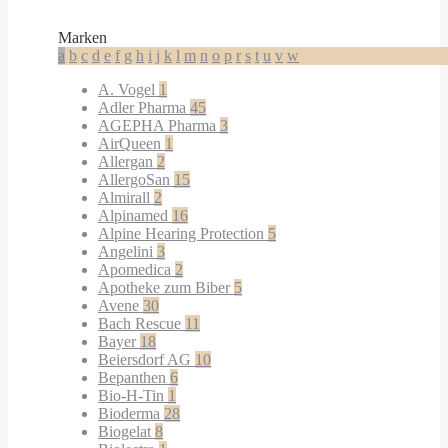
Marken
a
b
c
d
e
f
g
h
i
j
k
l
m
n
o
p
r
s
t
u
v
w
A. Vogel
1
Adler Pharma
45
AGEPHA Pharma
3
AirQueen
1
Allergan
2
AllergoSan
15
Almirall
2
Alpinamed
16
Alpine Hearing Protection
5
Angelini
3
Apomedica
2
Apotheke zum Biber
5
Avene
30
Bach Rescue
11
Bayer
18
Beiersdorf AG
10
Bepanthen
6
Bio-H-Tin
1
Bioderma
28
Biogelat
8