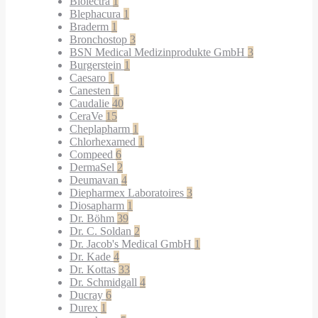
Biolectra
1
Blephacura
1
Braderm
1
Bronchostop
3
BSN Medical Medizinprodukte GmbH
3
Burgerstein
1
Caesaro
1
Canesten
1
Caudalie
40
CeraVe
15
Cheplapharm
1
Chlorhexamed
1
Compeed
6
DermaSel
2
Deumavan
4
Diepharmex Laboratoires
3
Diosapharm
1
Dr. Böhm
39
Dr. C. Soldan
2
Dr. Jacob's Medical GmbH
1
Dr. Kade
4
Dr. Kottas
33
Dr. Schmidgall
4
Ducray
6
Durex
1