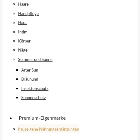
Haare
Handpflege
Haut
Intim
Körper
Nägel
Sommer und Sonne
After Sun
Bräunung
Insektenschutz
Sonnenschutz
⠀​Premium-Eigenmarke
hauseigene Nahrungsergänzungen