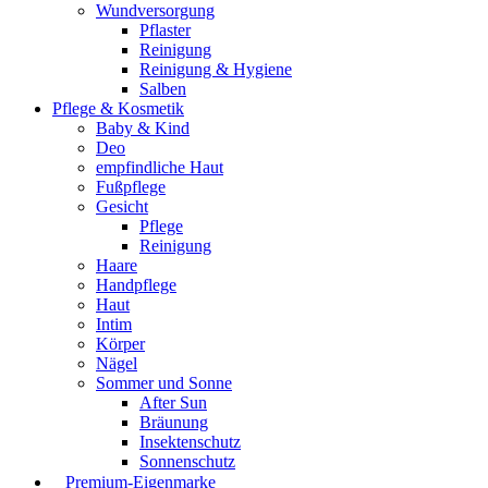
Wundversorgung
Pflaster
Reinigung
Reinigung & Hygiene
Salben
Pflege & Kosmetik
Baby & Kind
Deo
empfindliche Haut
Fußpflege
Gesicht
Pflege
Reinigung
Haare
Handpflege
Haut
Intim
Körper
Nägel
Sommer und Sonne
After Sun
Bräunung
Insektenschutz
Sonnenschutz
⠀​Premium-Eigenmarke