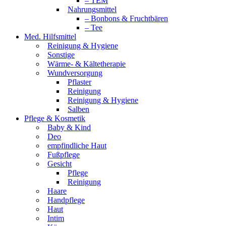
– TEM
Nahrungsmittel
– Bonbons & Fruchtbären
– Tee
Med. Hilfsmittel
Reinigung & Hygiene
Sonstige
Wärme- & Kältetherapie
Wundversorgung
Pflaster
Reinigung
Reinigung & Hygiene
Salben
Pflege & Kosmetik
Baby & Kind
Deo
empfindliche Haut
Fußpflege
Gesicht
Pflege
Reinigung
Haare
Handpflege
Haut
Intim