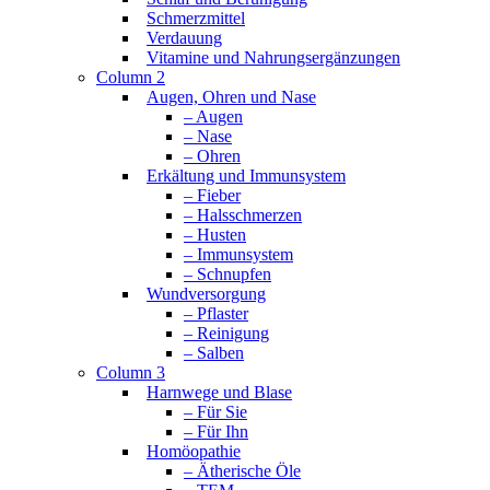
Schmerzmittel
Verdauung
Vitamine und Nahrungsergänzungen
Column 2
Augen, Ohren und Nase
– Augen
– Nase
– Ohren
Erkältung und Immunsystem
– Fieber
– Halsschmerzen
– Husten
– Immunsystem
– Schnupfen
Wundversorgung
– Pflaster
– Reinigung
– Salben
Column 3
Harnwege und Blase
– Für Sie
– Für Ihn
Homöopathie
– Ätherische Öle