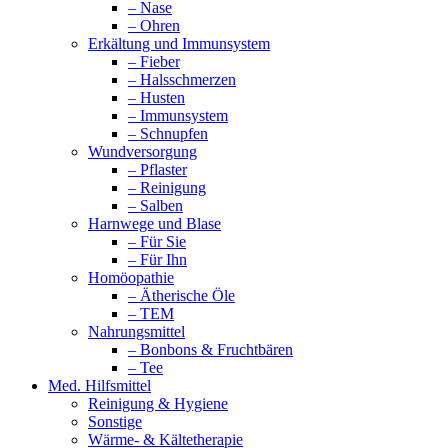
– Nase
– Ohren
Erkältung und Immunsystem
– Fieber
– Halsschmerzen
– Husten
– Immunsystem
– Schnupfen
Wundversorgung
– Pflaster
– Reinigung
– Salben
Harnwege und Blase
– Für Sie
– Für Ihn
Homöopathie
– Ätherische Öle
– TEM
Nahrungsmittel
– Bonbons & Fruchtbären
– Tee
Med. Hilfsmittel
Reinigung & Hygiene
Sonstige
Wärme- & Kältetherapie