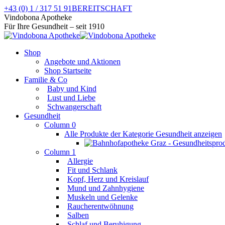
Zum
+43 (0) 1 / 317 51 91
BEREITSCHAFT
Inhalt
Facebook
Instagram
Vindobona Apotheke
springen
page
page
Für Ihre Gesundheit – seit 1910
opens
opens
in
in
Shop
new
new
Angebote und Aktionen
window
window
Shop Startseite
Familie & Co
Baby und Kind
Lust und Liebe
Schwangerschaft
Gesundheit
Column 0
Alle Produkte der Kategorie Gesundheit anzeigen
Column 1
Allergie
Fit und Schlank
Kopf, Herz und Kreislauf
Mund und Zahnhygiene
Muskeln und Gelenke
Raucherentwöhnung
Salben
Schlaf und Beruhigung