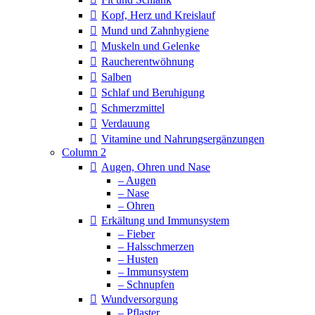
Kopf, Herz und Kreislauf
Mund und Zahnhygiene
Muskeln und Gelenke
Raucherentwöhnung
Salben
Schlaf und Beruhigung
Schmerzmittel
Verdauung
Vitamine und Nahrungsergänzungen
Column 2
Augen, Ohren und Nase
– Augen
– Nase
– Ohren
Erkältung und Immunsystem
– Fieber
– Halsschmerzen
– Husten
– Immunsystem
– Schnupfen
Wundversorgung
– Pflaster