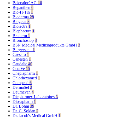
Beiersdorf AG
10
Bepanthen
6
Bio-H-Tin
1
Bioderma
28
Biogelat
8
Biolectra
1
Blephacura
1
Braderm
1
Bronchostop
3
BSN Medical Medizinprodukte GmbH
3
Burgerstein
1
Caesaro
1
Canesten
1
Caudalie
40
CeraVe
15
Cheplapharm
1
Chlorhexamed
1
Compeed
6
DermaSel
2
Deumavan
4
Diepharmex Laboratoires
3
Diosapharm
1
Dr. Böhm
39
Dr. C. Soldan
2
Dr. Jacob's Medical GmbH
1