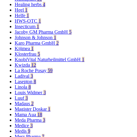
Healing herbs
4
Heel
1
Helfe
1
HWS-OTC
1
Insecticum
1
Jacoby GM Pharma GmbH
5
Johnson & Johnson
1
Karo Pharma GmbH
2
Kijimea
1
Klosterfrau
5
KnobiVital Naturheilmittel GmbH
1
Kwizda
12
La Roche Posay
59
Ladival
3
Lasepton
8
Linola
8
Louis Widmer
3
Luuf
3
Madaus
2
Magister Doskar
1
Mama Aua
18
Meda Pharma
3
Medice
3
Medis
9
Merz Pharma
7