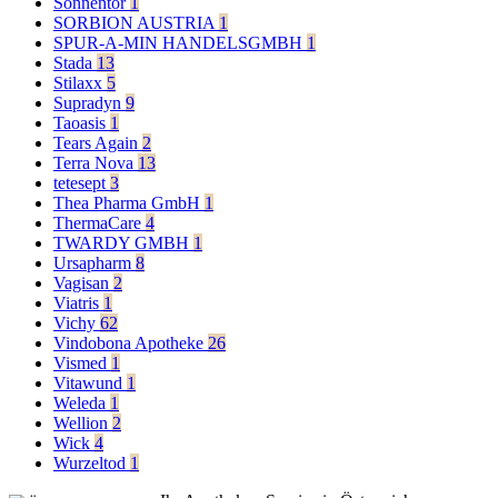
Sonnentor
1
SORBION AUSTRIA
1
SPUR-A-MIN HANDELSGMBH
1
Stada
13
Stilaxx
5
Supradyn
9
Taoasis
1
Tears Again
2
Terra Nova
13
tetesept
3
Thea Pharma GmbH
1
ThermaCare
4
TWARDY GMBH
1
Ursapharm
8
Vagisan
2
Viatris
1
Vichy
62
Vindobona Apotheke
26
Vismed
1
Vitawund
1
Weleda
1
Wellion
2
Wick
4
Wurzeltod
1