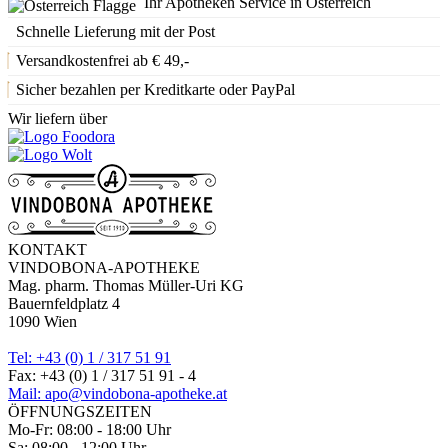
Ihr Apotheken Service in Österreich
Schnelle Lieferung mit der Post
Versandkostenfrei ab € 49,-
Sicher bezahlen per Kreditkarte oder PayPal
Wir liefern über
KONTAKT
VINDOBONA-APOTHEKE
Mag. pharm. Thomas Müller-Uri KG
Bauernfeldplatz 4
1090 Wien
Tel: +43 (0) 1 / 317 51 91
Fax: +43 (0) 1 / 317 51 91 - 4
Mail: apo@vindobona-apotheke.at
ÖFFNUNGSZEITEN
Mo-Fr: 08:00 - 18:00 Uhr
Sa: 08:00 - 12:00 Uhr