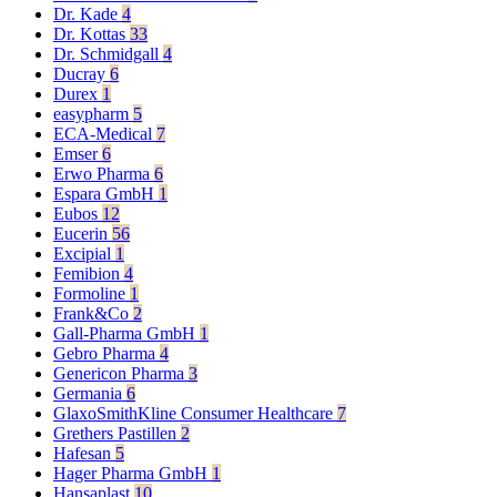
Dr. Kade
4
Dr. Kottas
33
Dr. Schmidgall
4
Ducray
6
Durex
1
easypharm
5
ECA-Medical
7
Emser
6
Erwo Pharma
6
Espara GmbH
1
Eubos
12
Eucerin
56
Excipial
1
Femibion
4
Formoline
1
Frank&Co
2
Gall-Pharma GmbH
1
Gebro Pharma
4
Genericon Pharma
3
Germania
6
GlaxoSmithKline Consumer Healthcare
7
Grethers Pastillen
2
Hafesan
5
Hager Pharma GmbH
1
Hansaplast
10