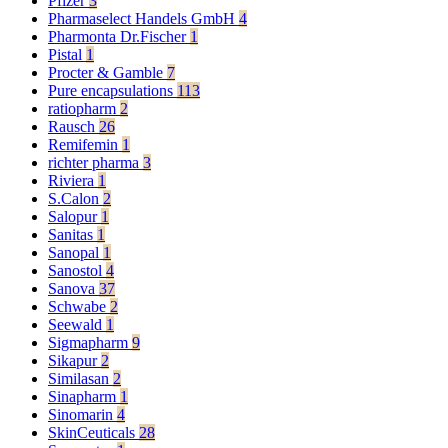
Pfizer
3
Pharmaselect Handels GmbH
4
Pharmonta Dr.Fischer
1
Pistal
1
Procter & Gamble
7
Pure encapsulations
113
ratiopharm
2
Rausch
26
Remifemin
1
richter pharma
3
Riviera
1
S.Calon
2
Salopur
1
Sanitas
1
Sanopal
1
Sanostol
4
Sanova
37
Schwabe
2
Seewald
1
Sigmapharm
9
Sikapur
2
Similasan
2
Sinapharm
1
Sinomarin
4
SkinCeuticals
28