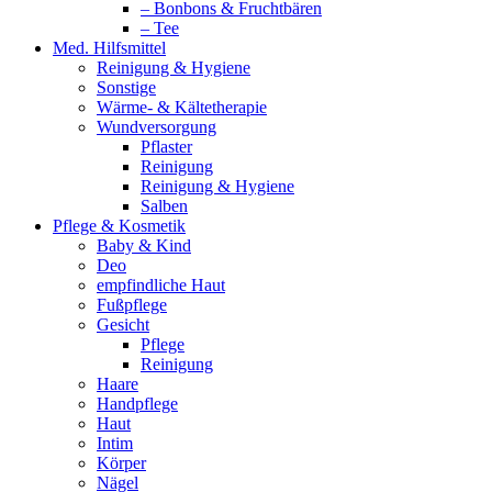
– Bonbons & Fruchtbären
– Tee
Med. Hilfsmittel
Reinigung & Hygiene
Sonstige
Wärme- & Kältetherapie
Wundversorgung
Pflaster
Reinigung
Reinigung & Hygiene
Salben
Pflege & Kosmetik
Baby & Kind
Deo
empfindliche Haut
Fußpflege
Gesicht
Pflege
Reinigung
Haare
Handpflege
Haut
Intim
Körper
Nägel