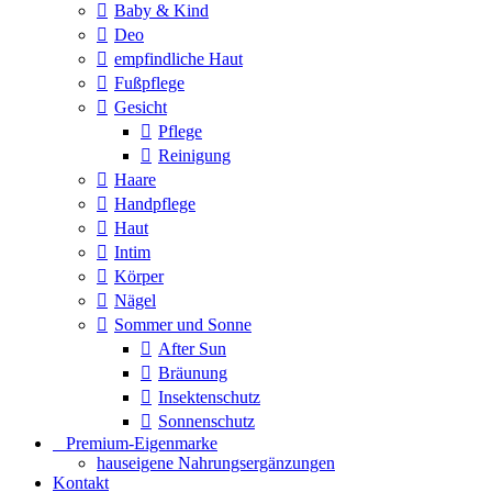
Baby & Kind
Deo
empfindliche Haut
Fußpflege
Gesicht
Pflege
Reinigung
Haare
Handpflege
Haut
Intim
Körper
Nägel
Sommer und Sonne
After Sun
Bräunung
Insektenschutz
Sonnenschutz
⠀​Premium-Eigenmarke
hauseigene Nahrungsergänzungen
Kontakt