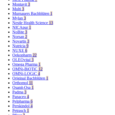
Montavit
3
Multi
3
Murnauers Bachblüten
1
Mylan
3
Nestle Health Science
13
NICApur
1
NoBite
3
Norsan
2
Novartis
3
Nutricia
9
NUXE
6
Oekopharm
22
OLEOvital
3
Omega Pharma
1
OMNi-BiOTiC
12
OMNi-LOGiC
4
Original Bachblüten
1
Orthomol
11
Osanit-Osa
1
Padma
3
Panaceo
4
Pelpharma
6
Perskindol
4
Petrasch
1