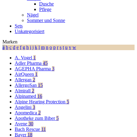
Dusche
Pflege
Nägel
Sommer und Sonne
Sets
Unkategorisiert
Marken
a
b
c
d
e
f
g
h
i
j
k
l
m
n
o
p
r
s
t
u
v
w
A. Vogel
1
Adler Pharma
45
AGEPHA Pharma
3
AirQueen
1
Allergan
2
AllergoSan
15
Almirall
2
Alpinamed
16
Alpine Hearing Protection
5
Angelini
3
Apomedica
2
Apotheke zum Biber
5
Avene
30
Bach Rescue
11
Bayer
18